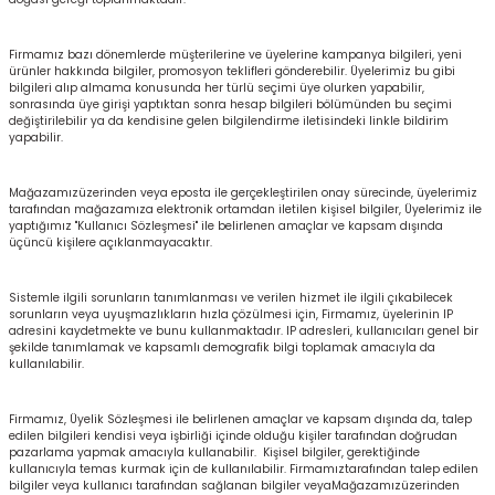
rı
I
Firmamız bazı dönemlerde müşterilerine ve üyelerine kampanya bilgileri, yeni
ürünler hakkında bilgiler, promosyon teklifleri gönderebilir. Üyelerimiz bu gibi
bilgileri alıp almama konusunda her türlü seçimi üye olurken yapabilir,
sonrasında üye girişi yaptıktan sonra hesap bilgileri bölümünden bu seçimi
ma ve Kartonpiyer
ı
ler
arçları
değiştirilebilir ya da kendisine gelen bilgilendirme iletisindeki linkle bildirim
yapabilir.
arı
leri
lar
RESTE
AMA HARÇLARI
Mağazamızüzerinden veya eposta ile gerçekleştirilen onay sürecinde, üyelerimiz
tarafından mağazamıza elektronik ortamdan iletilen kişisel bilgiler, Üyelerimiz ile
rı
ERTLEŞTİRİCİLER
yaptığımız "Kullanıcı Sözleşmesi" ile belirlenen amaçlar ve kapsam dışında
üçüncü kişilere açıklanmayacaktır.
i
EL & PANEL
Sistemle ilgili sorunların tanımlanması ve verilen hizmet ile ilgili çıkabilecek
sorunların veya uyuşmazlıkların hızla çözülmesi için, Firmamız, üyelerinin IP
adresini kaydetmekte ve bunu kullanmaktadır. IP adresleri, kullanıcıları genel bir
şekilde tanımlamak ve kapsamlı demografik bilgi toplamak amacıyla da
kullanılabilir.
ı
ZBETON
Firmamız, Üyelik Sözleşmesi ile belirlenen amaçlar ve kapsam dışında da, talep
edilen bilgileri kendisi veya işbirliği içinde olduğu kişiler tarafından doğrudan
pazarlama yapmak amacıyla kullanabilir. Kişisel bilgiler, gerektiğinde
itleri
kullanıcıyla temas kurmak için de kullanılabilir. Firmamıztarafından talep edilen
bilgiler veya kullanıcı tarafından sağlanan bilgiler veyaMağazamızüzerinden