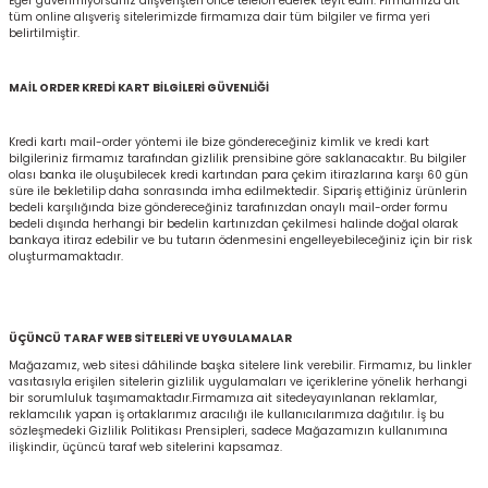
Eğer güvenmiyorsanız alışverişten önce telefon ederek teyit edin. Firmamıza ait
tüm online alışveriş sitelerimizde firmamıza dair tüm bilgiler ve firma yeri
belirtilmiştir.
MAİL ORDER KREDİ KART BİLGİLERİ GÜVENLİĞİ
Kredi kartı mail-order yöntemi ile bize göndereceğiniz kimlik ve kredi kart
bilgileriniz firmamız tarafından gizlilik prensibine göre saklanacaktır. Bu bilgiler
olası banka ile oluşubilecek kredi kartından para çekim itirazlarına karşı 60 gün
süre ile bekletilip daha sonrasında imha edilmektedir. Sipariş ettiğiniz ürünlerin
bedeli karşılığında bize göndereceğiniz tarafınızdan onaylı mail-order formu
bedeli dışında herhangi bir bedelin kartınızdan çekilmesi halinde doğal olarak
bankaya itiraz edebilir ve bu tutarın ödenmesini engelleyebileceğiniz için bir risk
oluşturmamaktadır.
ÜÇÜNCÜ TARAF WEB SİTELERİ VE UYGULAMALAR
Mağazamız, web sitesi dâhilinde başka sitelere link verebilir. Firmamız, bu linkler
vasıtasıyla erişilen sitelerin gizlilik uygulamaları ve içeriklerine yönelik herhangi
bir sorumluluk taşımamaktadır.Firmamıza ait sitedeyayınlanan reklamlar,
reklamcılık yapan iş ortaklarımız aracılığı ile kullanıcılarımıza dağıtılır. İş bu
sözleşmedeki Gizlilik Politikası Prensipleri, sadece Mağazamızın kullanımına
ilişkindir, üçüncü taraf web sitelerini kapsamaz.