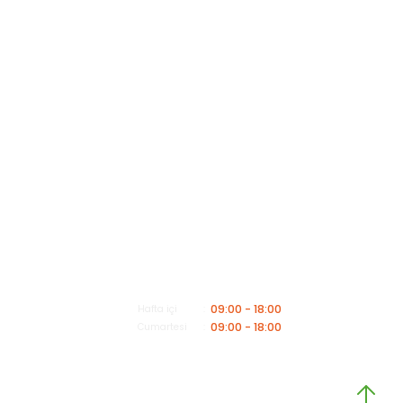
Kategoriler
Müşteri Hizmetleri
Mesai saatleri içerisinde aşağıdaki numardan bizimle iletişime geçebilirsiniz.
Bizi Arayın
0549 502 21 26
E-Posta
info@insaatmalzemeleriburada.com
09:00 - 18:00
Hafta içi
09:00 - 18:00
Cumartesi