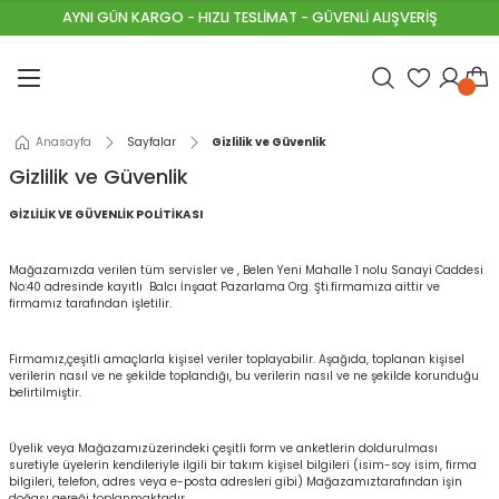
AYNI GÜN KARGO - HIZLI TESLİMAT - GÜVENLİ ALIŞVERİŞ
Geri Dön
Geri Dön
Geri Dön
Geri Dön
Geri Dön
Geri Dön
Geri Dön
Geri Dön
Geri Dön
Geri Dön
Geri Dön
emeleri
Astarlar
 Malzemeleri
 Aletleri
 ve Galvanizli Teller
ri
t Malzemeleri
neller
lzemeleri
alları
Anasayfa
Sayfalar
Gizlilik ve Güvenlik
u Tutucular
al Boyaları
lar
ştırıcılar
i
VALAR
ıpanel
HARÇLARI
Gizlilik ve Güvenlik
unlar
nalar
leri
eri
R & ÇAKIL
ha
t Yalıtımları
ARI
GİZLİLİK VE GÜVENLİK POLİTİKASI
ereçleri
ı Ürünleri
sisat Malzemeleri
akasları
Mağazamızda verilen tüm servisler ve ,
Belen Yeni Mahalle 1 nolu Sanayi Caddesi
No:40 adresinde kayıtlı Balcı İnşaat Pazarlama Org. Şti.firmamıza aittir ve
firmamız tarafından işletilir.
leri
yaları
rı
inalar
 & SAC
I
Firmamız,çeşitli amaçlarla kişisel veriler toplayabilir. Aşağıda, toplanan kişisel
verilerin nasıl ve ne şekilde toplandığı, bu verilerin nasıl ve ne şekilde korunduğu
ama Telleri
aları
yafetleri
 & Çivi Çakma Makineleri
r
İ
ap Kalıp
ımcı Malzemeleri
PÜK\MASTİK
belirtilmiştir.
im Çitler
r
rı
eleri
evha
mı
UNLAR
Üyelik veya Mağazamızüzerindeki çeşitli form ve anketlerin doldurulması
suretiyle üyelerin kendileriyle ilgili bir takım kişisel bilgileri (isim-soy isim, firma
bilgileri, telefon, adres veya e-posta adresleri gibi) Mağazamıztarafından işin
y Yenileme Boyaları
Rüzgarlık
ller
K HASIR
ÇLENDİRME HARÇLARI
doğası gereği toplanmaktadır.