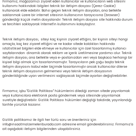
Firmamız, mağazamızı ziyaret eden kullanıcılar ve kullanıcıların web sitesini
kullanımı hakkındaki bilgileri teknik bir iletişim dosyası (Çerez-Cookie)
kullanarak elde edebilir. Bahsi geçen teknik iletişim dosyaları, ana bellekte
saklanmak üzere bir internet sitesinin kullanıcının tarayıcısına (browser)
gönderdiği küçük metin dosyalarıdır. Teknik iletişim dosyası site hakkında durum
ve tercihleri saklayarak İnternet'in kullanımını kolaylaştırır.
Teknik iletişim dosyası, siteyi kaç kişinin ziyaret ettiğini, bir kişinin siteyi hangi
amaçla, kaç kez ziyaret ettiğini ve ne kadar sitede kaldıkları hakkında
istatistiksel bilgileri elde etmeye ve kullanıcılar için özel tasarlanmış kullanıcı
sayfalarından dinamik olarak reklam ve içerik üretilmesine yardımcı olur. Teknik
iletişim dosyası, ana bellekte veya e-postanızdan veri veya başkaca herhangi bir
kişisel bilgi almak için tasarlanmamıştır. Tarayıcıların pek çoğu başta teknik
iletişim dosyasını kabul eder biçimde tasarlanmıştır ancak kullanıcılar dilerse
teknik iletişim dosyasının gelmemesi veya teknik iletişim dosyasının
gönderildiğinde uyarı verilmesini sağlayacak biçimde ayarları değiştirebilirler.
Firmamız, işbu "Gizlilik Politikası" hükümlerini dilediği zaman sitede yayınlamak
veya kullanıcılara elektronik posta göndermek veya sitesinde yayınlamak
suretiyle değiştirebilir. Gizlilik Politikası hükümleri değiştiği takdirde, yayınlandığı
tarihte yürürlük kazanır.
Gizlilik politikamız ile ilgili her türlü soru ve önerileriniz için
info@insaatmalzemeleriburada.com
adresine email gönderebilirsiniz. Firmamız’a
ait aşağıdaki iletişim bilgilerinden ulaşabilirsiniz.