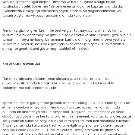
yapılan işlemlerle ilgili bilgiler; Firmamızve işbirliği içinde olduğu kişiler
r
tarafından, "Üyelik Sözleşmesi" ile belirlenen amaçlar ve kapsam dışında da,
üyelerimizin kimliği ifşa edilmeden çeşitli istatistiksel değerlendirmeler, veri
tabanı oluşturma ve pazar araştırmalarında kullanılabilir.
k/Mastik
Firmamız, gizli bilgileri kesinlikle özel ve gizli tutmayı, bunu bir sır saklama
yükümü olarak addetmeyi ve gizliliğin sağlanması ve sürdürülmesi, gizli bilginin
arı
tamamının veya herhangi bir kısmının kamu alanına girmesini veya yetkisiz
kullanımını veya üçüncü bir kişiye ifşasını önlemek için gerekli tüm tedbirleri
almayı ve gerekli özeni göstermeyi taahhüt etmektedir.
Vernikler
KREDİ KARTI GÜVENLİĞİ
Firmamız, alışveriş sitelerimizden alışveriş yapan kredi kartı sahiplerinin
güvenliğini ilk planda tutmaktadır. Kredi kartı bilgileriniz hiçbir şekilde
sistemimizde saklanmamaktadır.
İşlemler sürecine girdiğinizde güvenli bir sitede olduğunuzu anlamak için dikkat
etmeniz gereken iki şey vardır. Bunlardan biri tarayıcınızın en alt satırında
bulunan bir anahtar ya da kilit simgesidir. Bu güvenli bir internet sayfasında
olduğunuzu gösterir ve her türlü bilgileriniz şifrelenerek korunur. Bu bilgiler, ancak
satış işlemleri sürecine bağlı olarak ve verdiğiniz talimat istikametinde kullanılır.
Alışveriş sırasında kullanılan kredi kartı ile ilgili bilgiler alışveriş sitelerimizden
bağımsız olarak 128 bit SSL (Secure Sockets Layer) protokolü ile şifrelenip
sorgulanmak üzere ilgili bankaya ulaştırılır. Kartın kullanılabilirliği onaylandığı