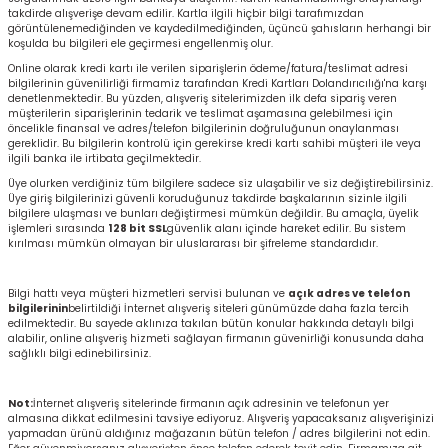
takdirde alışverişe devam edilir. Kartla ilgili hiçbir bilgi tarafımızdan
görüntülenemediğinden ve kaydedilmediğinden, üçüncü şahısların herhangi bir
koşulda bu bilgileri ele geçirmesi engellenmiş olur.
Online olarak kredi kartı ile verilen siparişlerin ödeme/fatura/teslimat adresi
bilgilerinin güvenilirliği firmamiz tarafından Kredi Kartları Dolandırıcılığı'na karşı
denetlenmektedir. Bu yüzden, alışveriş sitelerimizden ilk defa sipariş veren
müşterilerin siparişlerinin tedarik ve teslimat aşamasına gelebilmesi için
öncelikle finansal ve adres/telefon bilgilerinin doğruluğunun onaylanması
gereklidir. Bu bilgilerin kontrolü için gerekirse kredi kartı sahibi müşteri ile veya
ilgili banka ile irtibata geçilmektedir.
Üye olurken verdiğiniz tüm bilgilere sadece siz ulaşabilir ve siz değiştirebilirsiniz.
Üye giriş bilgilerinizi güvenli koruduğunuz takdirde başkalarının sizinle ilgili
bilgilere ulaşması ve bunları değiştirmesi mümkün değildir. Bu amaçla, üyelik
işlemleri sırasında
128 bit SSL
güvenlik alanı içinde hareket edilir. Bu sistem
kırılması mümkün olmayan bir uluslararası bir şifreleme standardıdır.
Bilgi hattı veya müşteri hizmetleri servisi bulunan ve
açık adres ve telefon
bilgilerinin
belirtildiği İnternet alışveriş siteleri günümüzde daha fazla tercih
edilmektedir. Bu sayede aklınıza takılan bütün konular hakkında detaylı bilgi
alabilir, online alışveriş hizmeti sağlayan firmanın güvenirliği konusunda daha
sağlıklı bilgi edinebilirsiniz.
Not:
İnternet alışveriş sitelerinde firmanın açık adresinin ve telefonun yer
almasına dikkat edilmesini tavsiye ediyoruz. Alışveriş yapacaksanız alışverişinizi
yapmadan ürünü aldığınız mağazanın bütün telefon / adres bilgilerini not edin.