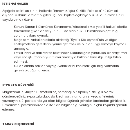
İSTİSNAİ HALLER
Aşağıda belirtilen sınırlı hallerde Firmamız, işbu "Gizlilik Politikası" hükümleri
dışında kullanıcılara ait bilgileri üçüncü kişilere açıklayabilir. Bu durumlar sınırlı
sayıda olmak üzere;
Kanun, Kanun Hükmünde Kararname, Yönetmelik v.b. yetkili hukuki otorite
tarafından çıkarılan ve yürürlülükte olan hukuk kurallarının getirdiği
zorunluluklara uymak;
Mağazamızınkullanıcılarla akdettiği "Üyelik Sözleşmesi"'nin ve diğer
sözleşmelerin gereklerini yerine getirmek ve bunları uygulamaya koymak
amacıyla;
Yetkili idari ve adli otorite tarafından usulüne göre yürütülen bir araştırma
veya soruşturmanın yürütümü amacıyla kullanıcılarla ilgili bilgi talep
edilmesi;
Kullanıcıların hakları veya güvenliklerini korumak için bilgi vermenin
gerekli olduğu hallerdir.
E-POSTA GÜVENLİĞİ
Mağazamızın Müşteri Hizmetleri’ne, herhangi bir siparişinizle ilgili olarak
göndereceğiniz e-postalarda, asla kredi kartı numaranızı veya şifrelerinizi
yazmayınız. E-postalarda yer alan bilgiler üçüncü şahıslar tarafından görülebilir.
Firmamız e-postalarınızdan aktarılan bilgilerin güvenliğini hiçbir koşulda garanti
edemez.
TARAYICI ÇEREZLERİ