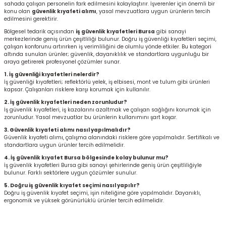
sahada çalışan personelin fark edilmesini kolaylaştırır. İşverenler için önemli bir
r
konu olan
güvenlik kıyafeti alımı
, yasal mevzuatlara uygun ürünlerin tercih
edilmesini gerektirir.
Bölgesel tedarik açısından
iş güvenlik kıyafetleri Bursa
gibi sanayi
k/Mastik
merkezlerinde geniş ürün çeşitliliği bulunur. Doğru iş güvenliği kıyafetleri seçimi,
çalışan konforunu artırırken iş verimliliğini de olumlu yönde etkiler. Bu kategori
altında sunulan ürünler; güvenlik, dayanıklılık ve standartlara uygunluğu bir
arı
araya getirerek profesyonel çözümler sunar.
1. İş güvenliği kıyafetleri nelerdir?
İş güvenliği kıyafetleri; reflektörlü yelek, iş elbisesi, mont ve tulum gibi ürünleri
Vernikler
kapsar. Çalışanları risklere karşı korumak için kullanılır.
2. İş güvenlik kıyafetleri neden zorunludur?
İş güvenlik kıyafetleri, iş kazalarını azaltmak ve çalışan sağlığını korumak için
zorunludur. Yasal mevzuatlar bu ürünlerin kullanımını şart koşar.
3. Güvenlik kıyafeti alımı nasıl yapılmalıdır?
Güvenlik kıyafeti alımı, çalışma alanındaki risklere göre yapılmalıdır. Sertifikalı ve
standartlara uygun ürünler tercih edilmelidir.
4. İş güvenlik kıyafet Bursa bölgesinde kolay bulunur mu?
İş güvenlik kıyafetleri Bursa gibi sanayi şehirlerinde geniş ürün çeşitliliğiyle
bulunur. Farklı sektörlere uygun çözümler sunulur.
5. Doğru iş güvenlik kıyafet seçimi nasıl yapılır?
Doğru iş güvenlik kıyafet seçimi, işin niteliğine göre yapılmalıdır. Dayanıklı,
ergonomik ve yüksek görünürlüklü ürünler tercih edilmelidir.