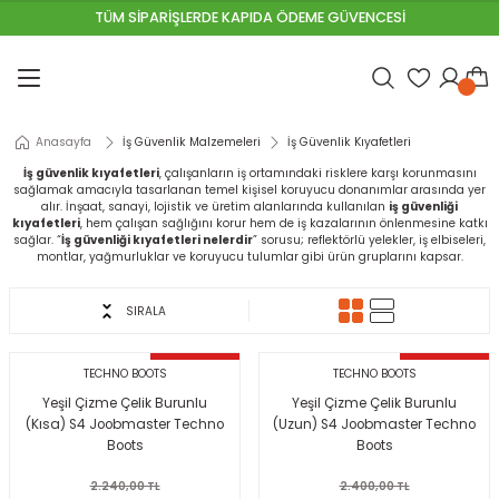
TÜM SİPARİŞLERDE KAPIDA ÖDEME GÜVENCESİ
Geri Dön
Geri Dön
Geri Dön
Geri Dön
Geri Dön
Geri Dön
Geri Dön
Geri Dön
Geri Dön
Geri Dön
Geri Dön
emeleri
Astarlar
 Malzemeleri
 Aletleri
 ve Galvanizli Teller
ri
t Malzemeleri
neller
lzemeleri
alları
Anasayfa
İş Güvenlik Malzemeleri
İş Güvenlik Kıyafetleri
u Tutucular
al Boyaları
lar
ştırıcılar
i
VALAR
ıpanel
HARÇLARI
İş güvenlik kıyafetleri
, çalışanların iş ortamındaki risklere karşı korunmasını
sağlamak amacıyla tasarlanan temel kişisel koruyucu donanımlar arasında yer
unlar
nalar
leri
eri
R & ÇAKIL
ha
t Yalıtımları
ARI
alır. İnşaat, sanayi, lojistik ve üretim alanlarında kullanılan
iş güvenliği
kıyafetleri
, hem çalışan sağlığını korur hem de iş kazalarının önlenmesine katkı
sağlar. “
İş güvenliği kıyafetleri nelerdir
” sorusu; reflektörlü yelekler, iş elbiseleri,
montlar, yağmurluklar ve koruyucu tulumlar gibi ürün gruplarını kapsar.
ereçleri
ı Ürünleri
sisat Malzemeleri
akasları
SIRALA
leri
yaları
rı
inalar
 & SAC
I
%50 İNDIRIM
%50 İNDIRIM
TECHNO BOOTS
TECHNO BOOTS
ama Telleri
aları
yafetleri
 & Çivi Çakma Makineleri
r
İ
ap Kalıp
ımcı Malzemeleri
PÜK\MASTİK
Yeşil Çizme Çelik Burunlu
Yeşil Çizme Çelik Burunlu
(Kısa) S4 Joobmaster Techno
(Uzun) S4 Joobmaster Techno
im Çitler
r
rı
eleri
evha
mı
UNLAR
Boots
Boots
2.240,00 TL
2.400,00 TL
y Yenileme Boyaları
Rüzgarlık
ller
K HASIR
ÇLENDİRME HARÇLARI