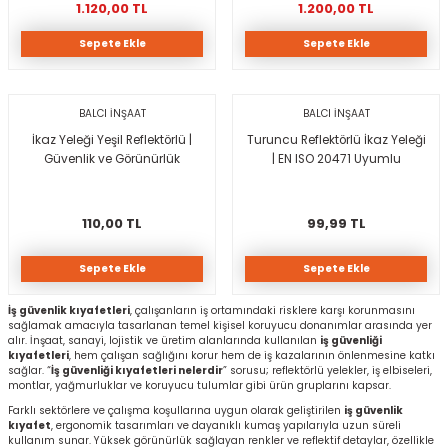
1.120,00 TL
1.200,00 TL
Sepete Ekle
Sepete Ekle
rı
I
ma ve Kartonpiyer
ı
ler
arçları
BALCI İNŞAAT
BALCI İNŞAAT
İkaz Yeleği Yeşil Reflektörlü |
Turuncu Reflektörlü İkaz Yeleği
arı
leri
lar
RESTE
AMA HARÇLARI
Güvenlik ve Görünürlük
| EN ISO 20471 Uyumlu
rı
ERTLEŞTİRİCİLER
110,00 TL
99,99 TL
i
EL & PANEL
Sepete Ekle
Sepete Ekle
İş güvenlik kıyafetleri
, çalışanların iş ortamındaki risklere karşı korunmasını
sağlamak amacıyla tasarlanan temel kişisel koruyucu donanımlar arasında yer
alır. İnşaat, sanayi, lojistik ve üretim alanlarında kullanılan
iş güvenliği
kıyafetleri
, hem çalışan sağlığını korur hem de iş kazalarının önlenmesine katkı
ı
ZBETON
sağlar. “
İş güvenliği kıyafetleri nelerdir
” sorusu; reflektörlü yelekler, iş elbiseleri,
montlar, yağmurluklar ve koruyucu tulumlar gibi ürün gruplarını kapsar.
Farklı sektörlere ve çalışma koşullarına uygun olarak geliştirilen
iş güvenlik
itleri
kıyafet
, ergonomik tasarımları ve dayanıklı kumaş yapılarıyla uzun süreli
kullanım sunar. Yüksek görünürlük sağlayan renkler ve reflektif detaylar, özellikle