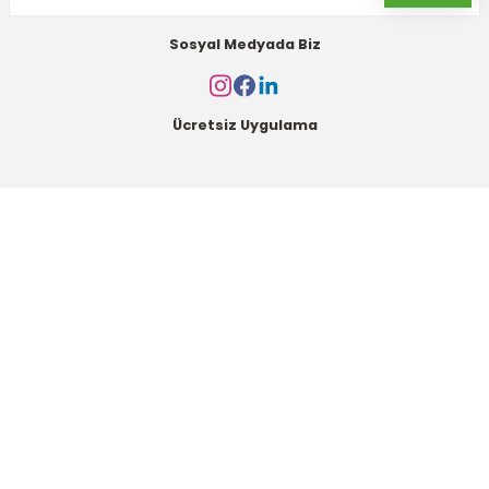
Sosyal Medyada Biz
Ücretsiz Uygulama
Kurumsal
Alışveriş
Kategoriler
Müşteri Hizmetleri
Mesai saatleri içerisinde aşağıdaki numardan bizimle iletişime geçebilirsiniz.