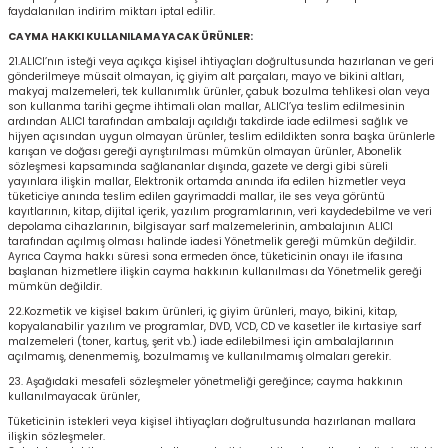
faydalanılan indirim miktarı iptal edilir.
CAYMA HAKKI KULLANILAMAYACAK ÜRÜNLER:
21.ALICI’nın isteği veya açıkça kişisel ihtiyaçları doğrultusunda hazırlanan ve geri
gönderilmeye müsait olmayan, iç giyim alt parçaları, mayo ve bikini altları,
makyaj malzemeleri, tek kullanımlık ürünler, çabuk bozulma tehlikesi olan veya
son kullanma tarihi geçme ihtimali olan mallar, ALICI’ya teslim edilmesinin
ardından ALICI tarafından ambalajı açıldığı takdirde iade edilmesi sağlık ve
hijyen açısından uygun olmayan ürünler, teslim edildikten sonra başka ürünlerle
karışan ve doğası gereği ayrıştırılması mümkün olmayan ürünler, Abonelik
sözleşmesi kapsamında sağlananlar dışında, gazete ve dergi gibi süreli
yayınlara ilişkin mallar, Elektronik ortamda anında ifa edilen hizmetler veya
tüketiciye anında teslim edilen gayrimaddi mallar, ile ses veya görüntü
kayıtlarının, kitap, dijital içerik, yazılım programlarının, veri kaydedebilme ve veri
depolama cihazlarının, bilgisayar sarf malzemelerinin, ambalajının ALICI
tarafından açılmış olması halinde iadesi Yönetmelik gereği mümkün değildir.
Ayrıca Cayma hakkı süresi sona ermeden önce, tüketicinin onayı ile ifasına
başlanan hizmetlere ilişkin cayma hakkının kullanılması da Yönetmelik gereği
mümkün değildir.
22.Kozmetik ve kişisel bakım ürünleri, iç giyim ürünleri, mayo, bikini, kitap,
kopyalanabilir yazılım ve programlar, DVD, VCD, CD ve kasetler ile kırtasiye sarf
malzemeleri (toner, kartuş, şerit vb.) iade edilebilmesi için ambalajlarının
açılmamış, denenmemiş, bozulmamış ve kullanılmamış olmaları gerekir.
23. Aşağıdaki mesafeli sözleşmeler yönetmeliği gereğince; cayma hakkının
kullanılmayacak ürünler,
Tüketicinin istekleri veya kişisel ihtiyaçları doğrultusunda hazırlanan mallara
ilişkin sözleşmeler.