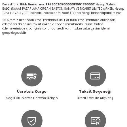
KuveytTürk:
IBAN Numarası: TR730020500000895513900001
Hesap Sahibi:
BALCI İNŞAAT PAZARLAMA ORGANİZASYON SANAYİ VE TİCARET LİMİTED ŞİRKETİ, Hesap
Türü: HAVALE / EFT
bankası hesaplarımızdan (TL) herhangi birine yapabilirsiniz.
26.Sitemiz üzerinden kredi kartlarınız ile, Her türlü kredi kartınıza online tek
ödeme ya da online taksit imkânlarından yararlanabilirsiniz. Online
ödemelerinizde siparişiniz sonunda kredi kartınızdan tutar çekim işlemi
gerçekleşecektir
Ücretsiz Kargo
Taksit Seçeneği
Seçili Ürünlerde Ücretsiz Kargo
Kredi Kartı ile Alışveriş