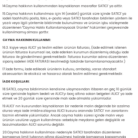
14.Cayma hakkının kullanımından kaynaklanan masraflar SATICI’ ya aittir.
15.Cayma hakkının kullanılması için 14 (ondört) günlük süre içinde SATICI' ya
iadeli taahhütlü posta, faks, e-posta veya SATICI tarafından bildirilen yöntem ile
yazılı veya ilgili yöntemle bildirimde bulunulması ve ürünün işbu sözleşmede
düzenlenen "Cayma Hakkı Kullanılamayacak Ürünler" hükümleri çerçevesinde
kullanılmamış olması şarttır.
CAYMA HAKKININ KULLANIMI:
16.3. kişiye veya ALICI’ ya teslim edilen ürünün faturası, (İade edilmek istenen
ürünün faturası kurumsal ise, iade ederken kurumun düzenlemiş olduğu iade
faturası ile gönderilmesi gerekmektedir. Faturası kurumlar adına düzenlenen
sipariş iadeleri İADE FATURASI kesilmediği takdirde tamamlanamayacaktır.)
17.İade formu, İade edilecek ürünlerin kutusu, ambalajı, varsa standart
aksesuarları ile eksiksiz ve hasarsız olarak teslim edilmesi gerekmektedir.
İADE KOŞULLARI:
18.SATICI, cayma bildiriminin kendisine ulaşmasından itibaren en geç 10 günlük
süre içerisinde toplam bedeli ve ALICI’yı borç altına sokan belgeleri ALICI’ ya iade
etmek ve 20 günlük süre içerisinde malı iade almakla yükümlüdür.
19.ALICI’ nın kusurundan kaynaklanan bir nedenle malın değerinde bir azalma
olursa veya iade imkânsızlaşırsa ALICI kusuru oranında SATICI’ nın zararlarını
tazmin etmekle yükümlüdür. Ancak cayma hakkı süresi içinde malın veya
ürünün usulüne uygun kullanılması sebebiyle meydana gelen değişiklik ve
bozulmalardan ALICI sorumlu değildir.
20.Cayma hakkının kullanılması nedeniyle SATICI tarafından düzenlenen
kampanya limit tutarının altına düşülmesi halinde kampanya kapsamında