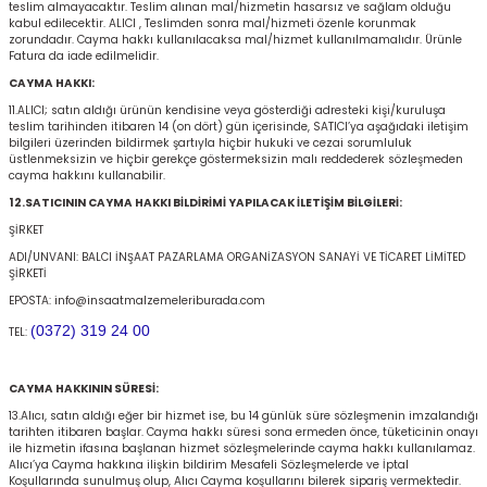
teslim almayacaktır. Teslim alınan mal/hizmetin hasarsız ve sağlam olduğu
r
kabul edilecektir. ALICI , Teslimden sonra mal/hizmeti özenle korunmak
zorundadır. Cayma hakkı kullanılacaksa mal/hizmet kullanılmamalıdır. Ürünle
Fatura da iade edilmelidir.
k/Mastik
CAYMA HAKKI:
11.ALICI; satın aldığı ürünün kendisine veya gösterdiği adresteki kişi/kuruluşa
teslim tarihinden itibaren 14 (on dört) gün içerisinde, SATICI’ya aşağıdaki iletişim
arı
bilgileri üzerinden bildirmek şartıyla hiçbir hukuki ve cezai sorumluluk
üstlenmeksizin ve hiçbir gerekçe göstermeksizin malı reddederek sözleşmeden
cayma hakkını kullanabilir.
Vernikler
12.SATICININ CAYMA HAKKI BİLDİRİMİ YAPILACAK İLETİŞİM BİLGİLERİ:
ŞİRKET
ADI/UNVANI: BALCI İNŞAAT PAZARLAMA ORGANİZASYON SANAYİ VE TİCARET LİMİTED
ŞİRKETİ
EPOSTA: info@insaatmalzemeleriburada.com
(0372) 319 24 00
TEL:
CAYMA HAKKININ SÜRESİ:
13.Alıcı, satın aldığı eğer bir hizmet ise, bu 14 günlük süre sözleşmenin imzalandığı
tarihten itibaren başlar. Cayma hakkı süresi sona ermeden önce, tüketicinin onayı
ile hizmetin ifasına başlanan hizmet sözleşmelerinde cayma hakkı kullanılamaz.
Alıcı’ya Cayma hakkına ilişkin bildirim Mesafeli Sözleşmelerde ve İptal
Koşullarında sunulmuş olup, Alıcı Cayma koşullarını bilerek sipariş vermektedir.