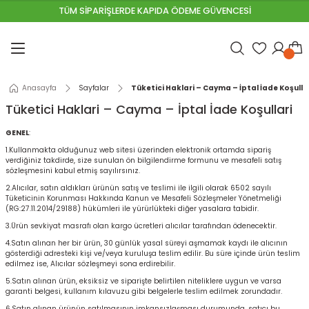
TÜM SİPARİŞLERDE KAPIDA ÖDEME GÜVENCESİ
Geri Dön
Geri Dön
Geri Dön
Geri Dön
Geri Dön
Geri Dön
Geri Dön
Geri Dön
Geri Dön
Geri Dön
Geri Dön
emeleri
Astarlar
 Malzemeleri
 Aletleri
 ve Galvanizli Teller
ri
t Malzemeleri
neller
lzemeleri
alları
Anasayfa
Sayfalar
Tüketici Haklari – Cayma – İptal İade Koşulla
u Tutucular
al Boyaları
lar
ştırıcılar
i
VALAR
ıpanel
HARÇLARI
Tüketici Haklari – Cayma – İptal İade Koşullari
unlar
nalar
leri
eri
R & ÇAKIL
ha
t Yalıtımları
ARI
GENEL
:
1.Kullanmakta olduğunuz web sitesi üzerinden elektronik ortamda sipariş
verdiğiniz takdirde, size sunulan ön bilgilendirme formunu ve mesafeli satış
ereçleri
ı Ürünleri
sisat Malzemeleri
akasları
sözleşmesini kabul etmiş sayılırsınız.
2.Alıcılar, satın aldıkları ürünün satış ve teslimi ile ilgili olarak 6502 sayılı
Tüketicinin Korunması Hakkında Kanun ve Mesafeli Sözleşmeler Yönetmeliği
leri
yaları
rı
inalar
 & SAC
I
(RG:27.11.2014/29188) hükümleri ile yürürlükteki diğer yasalara tabidir.
3.Ürün sevkiyat masrafı olan kargo ücretleri alıcılar tarafından ödenecektir.
ama Telleri
aları
yafetleri
 & Çivi Çakma Makineleri
r
İ
ap Kalıp
ımcı Malzemeleri
PÜK\MASTİK
4.Satın alınan her bir ürün, 30 günlük yasal süreyi aşmamak kaydı ile alıcının
gösterdiği adresteki kişi ve/veya kuruluşa teslim edilir. Bu süre içinde ürün teslim
edilmez ise, Alıcılar sözleşmeyi sona erdirebilir.
im Çitler
r
rı
eleri
evha
mı
UNLAR
5.Satın alınan ürün, eksiksiz ve siparişte belirtilen niteliklere uygun ve varsa
garanti belgesi, kullanım kılavuzu gibi belgelerle teslim edilmek zorundadır.
y Yenileme Boyaları
Rüzgarlık
ller
K HASIR
ÇLENDİRME HARÇLARI
6.Satın alınan ürünün satılmasının imkansızlaşması durumunda, satıcı bu