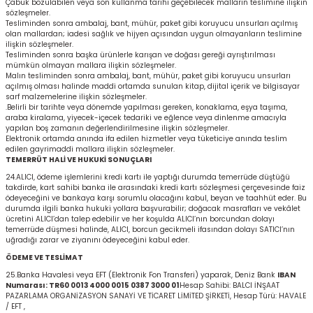
Çabuk bozulabilen veya son kullanma tarihi geçebilecek malların teslimine ilişkin
sözleşmeler.
Tesliminden sonra ambalaj, bant, mühür, paket gibi koruyucu unsurları açılmış
olan mallardan; iadesi sağlık ve hijyen açısından uygun olmayanların teslimine
ilişkin sözleşmeler.
Tesliminden sonra başka ürünlerle karışan ve doğası gereği ayrıştırılması
mümkün olmayan mallara ilişkin sözleşmeler.
Malın tesliminden sonra ambalaj, bant, mühür, paket gibi koruyucu unsurları
açılmış olması halinde maddi ortamda sunulan kitap, dijital içerik ve bilgisayar
sarf malzemelerine ilişkin sözleşmeler.
.Belirli bir tarihte veya dönemde yapılması gereken, konaklama, eşya taşıma,
araba kiralama, yiyecek-içecek tedariki ve eğlence veya dinlenme amacıyla
yapılan boş zamanın değerlendirilmesine ilişkin sözleşmeler.
Elektronik ortamda anında ifa edilen hizmetler veya tüketiciye anında teslim
edilen gayrimaddi mallara ilişkin sözleşmeler.
TEMERRÜT HALİ VE HUKUKİ SONUÇLARI
24.ALICI, ödeme işlemlerini kredi kartı ile yaptığı durumda temerrüde düştüğü
takdirde, kart sahibi banka ile arasındaki kredi kartı sözleşmesi çerçevesinde faiz
ödeyeceğini ve bankaya karşı sorumlu olacağını kabul, beyan ve taahhüt eder. Bu
durumda ilgili banka hukuki yollara başvurabilir; doğacak masrafları ve vekâlet
ücretini ALICI’dan talep edebilir ve her koşulda ALICI’nın borcundan dolayı
temerrüde düşmesi halinde, ALICI, borcun gecikmeli ifasından dolayı SATICI’nın
uğradığı zarar ve ziyanını ödeyeceğini kabul eder.
ÖDEME VE TESLİMAT
25.Banka Havalesi veya EFT (Elektronik Fon Transferi) yaparak, Deniz Bank
IBAN
Numarası: TR60 0013 4000 0015 0387 3000 01
Hesap Sahibi: BALCI İNŞAAT
PAZARLAMA ORGANİZASYON SANAYİ VE TİCARET LİMİTED ŞİRKETİ, Hesap Türü: HAVALE
/ EFT ,