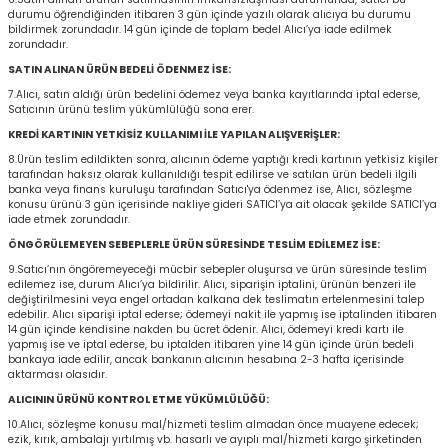
durumu öğrendiğinden itibaren 3 gün içinde yazılı olarak alıcıya bu durumu
bildirmek zorundadır. 14 gün içinde de toplam bedel Alıcı’ya iade edilmek
zorundadır.
rı
I
SATIN ALINAN ÜRÜN BEDELİ ÖDENMEZ İSE:
7.Alıcı, satın aldığı ürün bedelini ödemez veya banka kayıtlarında iptal ederse,
ma ve Kartonpiyer
ı
ler
arçları
Satıcının ürünü teslim yükümlülüğü sona erer.
KREDİ KARTININ YETKİSİZ KULLANIMI İLE YAPILAN ALIŞVERİŞLER:
arı
leri
lar
RESTE
AMA HARÇLARI
8.Ürün teslim edildikten sonra, alıcının ödeme yaptığı kredi kartının yetkisiz kişiler
tarafından haksız olarak kullanıldığı tespit edilirse ve satılan ürün bedeli ilgili
banka veya finans kuruluşu tarafından Satıcı'ya ödenmez ise, Alıcı, sözleşme
rı
ERTLEŞTİRİCİLER
konusu ürünü 3 gün içerisinde nakliye gideri SATICI’ya ait olacak şekilde SATICI’ya
iade etmek zorundadır.
ÖNGÖRÜLEMEYEN SEBEPLERLE ÜRÜN SÜRESİNDE TESLİM EDİLEMEZ İSE:
i
EL & PANEL
9.Satıcı’nın öngöremeyeceği mücbir sebepler oluşursa ve ürün süresinde teslim
edilemez ise, durum Alıcı’ya bildirilir. Alıcı, siparişin iptalini, ürünün benzeri ile
değiştirilmesini veya engel ortadan kalkana dek teslimatın ertelenmesini talep
edebilir. Alıcı siparişi iptal ederse; ödemeyi nakit ile yapmış ise iptalinden itibaren
14 gün içinde kendisine nakden bu ücret ödenir. Alıcı, ödemeyi kredi kartı ile
yapmış ise ve iptal ederse, bu iptalden itibaren yine 14 gün içinde ürün bedeli
bankaya iade edilir, ancak bankanın alıcının hesabına 2-3 hafta içerisinde
ı
ZBETON
aktarması olasıdır.
ALICININ ÜRÜNÜ KONTROL ETME YÜKÜMLÜLÜĞÜ:
itleri
10.Alıcı, sözleşme konusu mal/hizmeti teslim almadan önce muayene edecek;
ezik, kırık, ambalajı yırtılmış vb. hasarlı ve ayıplı mal/hizmeti kargo şirketinden