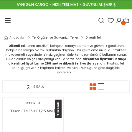
AYNI GÜN KARGO - HIZLI TESLİMAT - GÜVENLİ ALIŞVERİŞ
Geri Dön
Geri Dön
Geri Dön
Geri Dön
Geri Dön
Geri Dön
Geri Dön
Geri Dön
Geri Dön
Geri Dön
Geri Dön
emeleri
Astarlar
 Malzemeleri
 Aletleri
 ve Galvanizli Teller
ri
t Malzemeleri
neller
lzemeleri
alları
Anasayfa
Tel Örgüler ve Galvanizli Teller
Dikenli Tel
u Tutucular
al Boyaları
lar
ştırıcılar
i
VALAR
ıpanel
HARÇLARI
Dikenli tel
, tarım arazileri, bahçeler, sanayi alanları ve güvenlik gerektiren
bölgelerde yaygın olarak kullanılan dayanıklı bir çevreleme ürünüdür. Yüksek
unlar
nalar
leri
eri
R & ÇAKIL
ha
t Yalıtımları
ARI
mukavemeti sayesinde izinsiz geçişleri önlerken uzun ömürlü kullanım sunar.
Kullanıcıların en çok araştırdığı konular arasında
dikenli tel fiyatları
,
bahçe
dikenli tel fiyatları
ve
250 metre dikenli tel fiyatları
yer alır. Fiyatlar; tel
kalınlığı, galvaniz kaplama kalitesi ve rulo uzunluğuna göre değişiklik
ereçleri
ı Ürünleri
sisat Malzemeleri
akasları
gösterebilir.
leri
yaları
rı
inalar
 & SAC
I
SIRALA
ama Telleri
aları
yafetleri
 & Çivi Çakma Makineleri
r
İ
ap Kalıp
ımcı Malzemeleri
PÜK\MASTİK
BODUR TEL
Tükendi
Dikenli Tel 16 KG (2.5 MM )
im Çitler
r
rı
eleri
evha
mı
UNLAR
y Yenileme Boyaları
Rüzgarlık
ller
K HASIR
ÇLENDİRME HARÇLARI