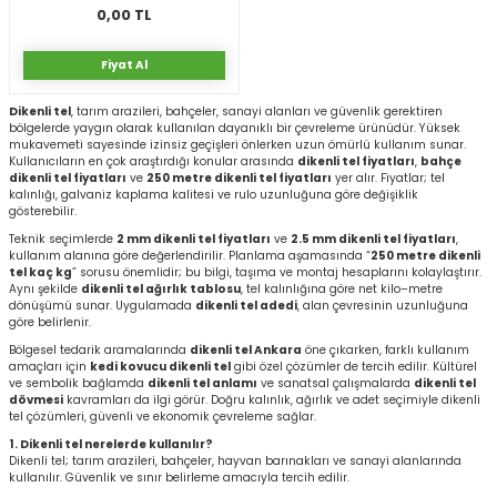
0,00 TL
rı
I
Fiyat Al
Dikenli tel
, tarım arazileri, bahçeler, sanayi alanları ve güvenlik gerektiren
ma ve Kartonpiyer
ı
ler
arçları
bölgelerde yaygın olarak kullanılan dayanıklı bir çevreleme ürünüdür. Yüksek
mukavemeti sayesinde izinsiz geçişleri önlerken uzun ömürlü kullanım sunar.
Kullanıcıların en çok araştırdığı konular arasında
dikenli tel fiyatları
,
bahçe
arı
leri
lar
RESTE
AMA HARÇLARI
dikenli tel fiyatları
ve
250 metre dikenli tel fiyatları
yer alır. Fiyatlar; tel
kalınlığı, galvaniz kaplama kalitesi ve rulo uzunluğuna göre değişiklik
gösterebilir.
rı
ERTLEŞTİRİCİLER
Teknik seçimlerde
2 mm dikenli tel fiyatları
ve
2.5 mm dikenli tel fiyatları
,
kullanım alanına göre değerlendirilir. Planlama aşamasında “
250 metre dikenli
tel kaç kg
” sorusu önemlidir; bu bilgi, taşıma ve montaj hesaplarını kolaylaştırır.
i
EL & PANEL
Aynı şekilde
dikenli tel ağırlık tablosu
, tel kalınlığına göre net kilo–metre
dönüşümü sunar. Uygulamada
dikenli tel adedi
, alan çevresinin uzunluğuna
göre belirlenir.
Bölgesel tedarik aramalarında
dikenli tel Ankara
öne çıkarken, farklı kullanım
amaçları için
kedi kovucu dikenli tel
gibi özel çözümler de tercih edilir. Kültürel
ve sembolik bağlamda
dikenli tel anlamı
ve sanatsal çalışmalarda
dikenli tel
dövmesi
kavramları da ilgi görür. Doğru kalınlık, ağırlık ve adet seçimiyle dikenli
ı
ZBETON
tel çözümleri, güvenli ve ekonomik çevreleme sağlar.
1. Dikenli tel nerelerde kullanılır?
itleri
Dikenli tel; tarım arazileri, bahçeler, hayvan barınakları ve sanayi alanlarında
kullanılır. Güvenlik ve sınır belirleme amacıyla tercih edilir.