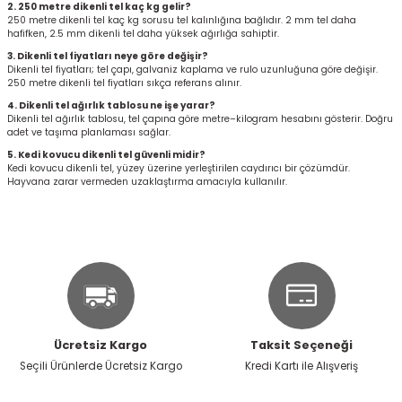
2. 250 metre dikenli tel kaç kg gelir?
r
250 metre dikenli tel kaç kg sorusu tel kalınlığına bağlıdır. 2 mm tel daha
hafifken, 2.5 mm dikenli tel daha yüksek ağırlığa sahiptir.
3. Dikenli tel fiyatları neye göre değişir?
k/Mastik
Dikenli tel fiyatları; tel çapı, galvaniz kaplama ve rulo uzunluğuna göre değişir.
250 metre dikenli tel fiyatları sıkça referans alınır.
4. Dikenli tel ağırlık tablosu ne işe yarar?
arı
Dikenli tel ağırlık tablosu, tel çapına göre metre–kilogram hesabını gösterir. Doğru
adet ve taşıma planlaması sağlar.
5. Kedi kovucu dikenli tel güvenli midir?
Vernikler
Kedi kovucu dikenli tel, yüzey üzerine yerleştirilen caydırıcı bir çözümdür.
Hayvana zarar vermeden uzaklaştırma amacıyla kullanılır.
Ücretsiz Kargo
Taksit Seçeneği
Seçili Ürünlerde Ücretsiz Kargo
Kredi Kartı ile Alışveriş