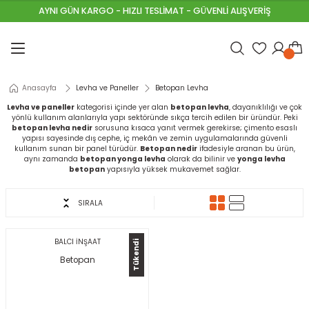
AYNI GÜN KARGO - HIZLI TESLİMAT - GÜVENLİ ALIŞVERİŞ
Geri Dön
Geri Dön
Geri Dön
Geri Dön
Geri Dön
Geri Dön
Geri Dön
Geri Dön
Geri Dön
Geri Dön
Geri Dön
emeleri
Astarlar
 Malzemeleri
 Aletleri
 ve Galvanizli Teller
ri
t Malzemeleri
neller
lzemeleri
alları
Anasayfa
Levha ve Paneller
Betopan Levha
u Tutucular
al Boyaları
lar
ştırıcılar
i
VALAR
ıpanel
HARÇLARI
Levha ve paneller
kategorisi içinde yer alan
betopan levha
, dayanıklılığı ve çok
yönlü kullanım alanlarıyla yapı sektöründe sıkça tercih edilen bir üründür. Peki
unlar
nalar
leri
eri
R & ÇAKIL
ha
t Yalıtımları
ARI
betopan levha nedir
sorusuna kısaca yanıt vermek gerekirse; çimento esaslı
yapısı sayesinde dış cephe, iç mekân ve zemin uygulamalarında güvenli
kullanım sunan bir panel türüdür.
Betopan nedir
ifadesiyle aranan bu ürün,
aynı zamanda
betopan yonga levha
olarak da bilinir ve
yonga levha
ereçleri
ı Ürünleri
sisat Malzemeleri
akasları
betopan
yapısıyla yüksek mukavemet sağlar.
leri
yaları
rı
inalar
 & SAC
I
SIRALA
ama Telleri
aları
yafetleri
 & Çivi Çakma Makineleri
r
İ
ap Kalıp
ımcı Malzemeleri
PÜK\MASTİK
BALCI İNŞAAT
Tükendi
Betopan
im Çitler
r
rı
eleri
evha
mı
UNLAR
y Yenileme Boyaları
Rüzgarlık
ller
K HASIR
ÇLENDİRME HARÇLARI