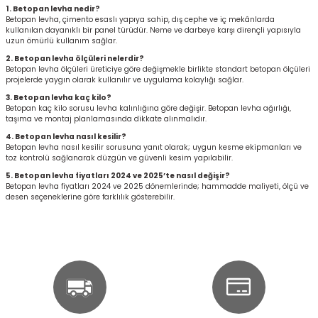
1. Betopan levha nedir?
r
Betopan levha, çimento esaslı yapıya sahip, dış cephe ve iç mekânlarda
kullanılan dayanıklı bir panel türüdür. Neme ve darbeye karşı dirençli yapısıyla
uzun ömürlü kullanım sağlar.
k/Mastik
2. Betopan levha ölçüleri nelerdir?
Betopan levha ölçüleri üreticiye göre değişmekle birlikte standart betopan ölçüleri
projelerde yaygın olarak kullanılır ve uygulama kolaylığı sağlar.
arı
3. Betopan levha kaç kilo?
Betopan kaç kilo sorusu levha kalınlığına göre değişir. Betopan levha ağırlığı,
taşıma ve montaj planlamasında dikkate alınmalıdır.
Vernikler
4. Betopan levha nasıl kesilir?
Betopan levha nasıl kesilir sorusuna yanıt olarak; uygun kesme ekipmanları ve
toz kontrolü sağlanarak düzgün ve güvenli kesim yapılabilir.
5. Betopan levha fiyatları 2024 ve 2025’te nasıl değişir?
Betopan levha fiyatları 2024 ve 2025 dönemlerinde; hammadde maliyeti, ölçü ve
desen seçeneklerine göre farklılık gösterebilir.