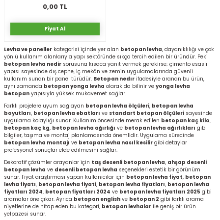
0,00 TL
rı
I
Fiyat Al
Levha ve paneller
kategorisi içinde yer alan
betopan levha
, dayanıklılığı ve çok
ma ve Kartonpiyer
ı
ler
arçları
yönlü kullanım alanlarıyla yapı sektöründe sıkça tercih edilen bir üründür. Peki
betopan levha nedir
sorusuna kısaca yanıt vermek gerekirse; çimento esaslı
yapısı sayesinde dış cephe, iç mekân ve zemin uygulamalarında güvenli
arı
leri
lar
RESTE
AMA HARÇLARI
kullanım sunan bir panel türüdür.
Betopan nedır
ifadesiyle aranan bu ürün,
aynı zamanda
betopan yonga levha
olarak da bilinir ve
yonga levha
betopan
yapısıyla yüksek mukavemet sağlar.
rı
ERTLEŞTİRİCİLER
Farklı projelere uyum sağlayan
betopan levha ölçüleri
,
betopan levha
boyutları
,
betopan levha ebatları
ve
standart betopan ölçüleri
sayesinde
uygulama kolaylığı sunar. Kullanım öncesinde merak edilen
betopan kaç kilo
,
i
EL & PANEL
betopan kaç kg
,
betopan levha ağırlığı
ve
betopan levha ağırlıkları
gibi
bilgiler, taşıma ve montaj planlamasında önemlidir. Uygulama sürecinde
betopan levha montajı
ve
betopan levha nasıl kesilir
gibi detaylar
profesyonel sonuçlar elde edilmesini sağlar.
Dekoratif çözümler arayanlar için
taş desenli betopan levha
,
ahşap desenli
betopan levha
ve
desenli betopan levha
seçenekleri estetik bir görünüm
sunar. Fiyat araştırması yapan kullanıcılar için
betopan levha fiyat
,
betopan
ı
ZBETON
levha fiyatı
,
betopan levha fiyati
,
betopan levha fiyatları
,
betopan levha
fiyatları 2024
,
betopan fiyatları 2024
ve
betopan levha fiyatları 2025
gibi
aramalar öne çıkar. Ayrıca
betopan english
ve
betopan 2
gibi farklı arama
itleri
niyetlerine de hitap eden bu kategori,
betopan levhalar
ile geniş bir ürün
yelpazesi sunar.