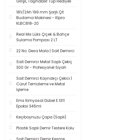
Girişli, Taşınabilir Tüp Hediyeli
18V/2Ah 199 mm Şarjlı Çit
Budama Makinesi - Klpro
KLBCB18-20
Real Mix Lüks Çiçek & Bahçe
Sulama Pompası 2 LT
22 No. Desa Mala | Sait Demirci
Sait Demirci Metal Saplı Çekiç
300 Gr - Profesyonel Siyah
Sait Demirci Kaynakçı Çekici |
Cüruf Temizleme ve Metal
İşleme
Ems Kimyasal Dübel E.1311
Epoksi 345ml
Keçiboynuzu Çapa (Saplı)
Plastik Saplı Demir Testere Kolu
Sait Demirci Demir Kesme