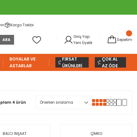
yın
Kargo Takibi
Giriş Yap
ARA
Sepetim
Yeni Üyelik
BOYALAR VE
FIRSAT
ÇOK AL
ASTARLAR
ÜRÜNLERİ
AZ ÖDE
plam 4 ürün
BALCI İNŞAAT
ÇİMKO