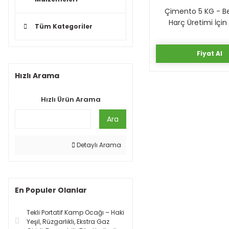
Çimento 5 KG - B
Harç Üretimi İçin
Tüm Kategoriler
Bağlayıcı
0,00 TL
Fiyat Al
Hızlı Arama
Hızlı Ürün Arama
Ara
Detaylı Arama
En Populer Olanlar
Tekli Portatif Kamp Ocağı – Haki
Yeşil, Rüzgarlıklı, Ekstra Gaz