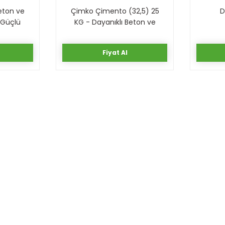
eton ve
Çimko Çimento (32,5) 25
D
 Güçlü
KG - Dayanıklı Beton ve
Harç Üretimi
0,00 TL
Fiyat Al