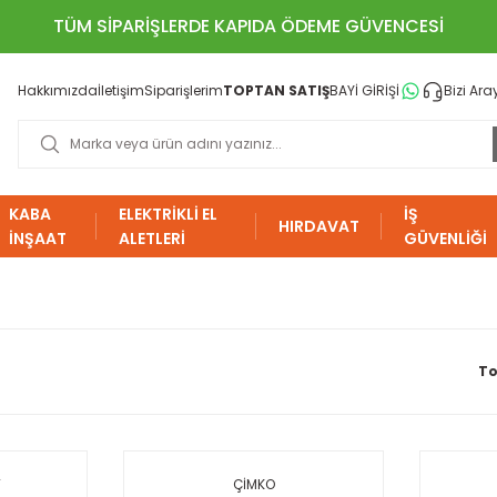
TÜM SİPARİŞLERDE KAPIDA ÖDEME GÜVENCESİ
Hakkımızda
İletişim
Siparişlerim
TOPTAN SATIŞ
BAYİ GİRİŞİ
Bizi Ara
KABA
ELEKTRİKLİ EL
İŞ
HIRDAVAT
İNŞAAT
ALETLERİ
GÜVENLİĞİ
To
T
ÇİMKO