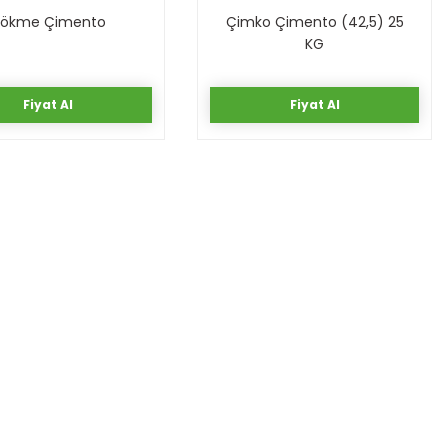
ökme Çimento
Çimko Çimento (42,5) 25
KG
0,00 TL
0,00 TL
Fiyat Al
Fiyat Al