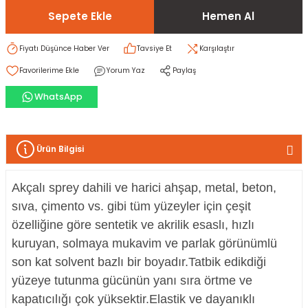
Sepete Ekle
Hemen Al
rı
I
Fiyatı Düşünce Haber Ver
Tavsiye Et
Karşılaştır
ma ve Kartonpiyer
ı
ler
arçları
Yorum Yaz
Paylaş
WhatsApp
arı
leri
lar
RESTE
AMA HARÇLARI
rı
ERTLEŞTİRİCİLER
Ürün Bilgisi
i
EL & PANEL
Akçalı sprey dahili ve harici ahşap, metal, beton,
sıva, çimento vs. gibi tüm yüzeyler için çeşit
özelliğine göre sentetik ve akrilik esaslı, hızlı
kuruyan, solmaya mukavim ve parlak görünümlü
ı
ZBETON
son kat solvent bazlı bir boyadır.Tatbik edikdiği
yüzeye tutunma gücünün yanı sıra örtme ve
itleri
kapatıcılığı çok yüksektir.Elastik ve dayanıklı