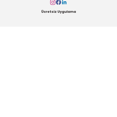
Ücretsiz Uygulama
Kurumsal
Alışveriş
Kategoriler
Müşteri Hizmetleri
Mesai saatleri içerisinde aşağıdaki numardan bizimle iletişime geçebilirsiniz.
Bizi Arayın
0549 502 21 26