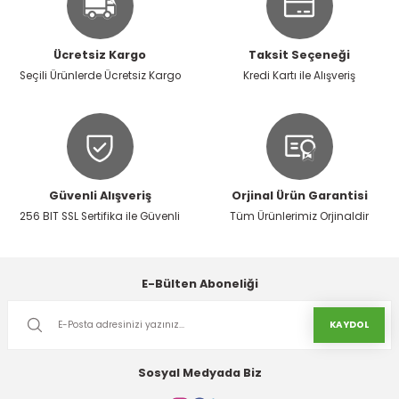
Ürün resmi kalitesiz, bozuk veya görüntülenemiyor.
Ürün açıklamasında eksik bilgiler bulunuyor.
Ücretsiz Kargo
Taksit Seçeneği
Ürün bilgilerinde hatalar bulunuyor.
Seçili Ürünlerde Ücretsiz Kargo
Kredi Kartı ile Alışveriş
Ürün fiyatı diğer sitelerden daha pahalı.
Bu ürüne benzer farklı alternatifler olmalı.
Güvenli Alışveriş
Orjinal Ürün Garantisi
256 BIT SSL Sertifika ile Güvenli
Tüm Ürünlerimiz Orjinaldir
Gönder
E-Bülten Aboneliği
KAYDOL
Sosyal Medyada Biz