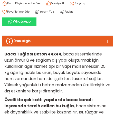
Fiyatı Düşünce Haber Ver
Tavsiye Et
Karşılaştır
Yorum Yaz
Paylaş
rı
I
WhatsApp
ma ve Kartonpiyer
ı
ler
arçları
arı
leri
lar
RESTE
AMA HARÇLARI
Ürün Bilgisi
rı
ERTLEŞTİRİCİLER
Baca Tuğlası Beton 44x44
, baca sistemlerinde
uzun ömürlü ve sağlam dış yapı oluşturmak için
kullanılan ağır hizmet tipi bir yapı malzemesidir. 25
i
EL & PANEL
kg ağırlığındaki bu ürün, büyük boyutu sayesinde
hem zamandan hem de işçilikten tasarruf sağlar.
Yüksek yoğunluklu beton malzemeden üretilmiştir ve
dış etkenlere karşı dirençlidir.
ı
ZBETON
Özellikle çok katlı yapılarda baca kanalı
inşasında tercih edilen bu tuğla
, baca sistemine
itleri
ek dayanıklılık ve stabilite kazandırır. Isı, rüzgar ve