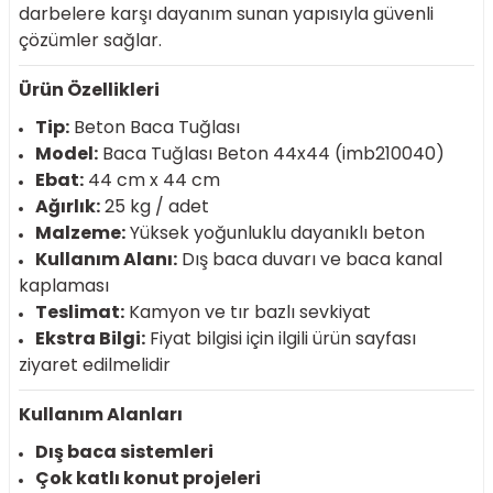
darbelere karşı dayanım sunan yapısıyla güvenli
r
çözümler sağlar.
k/Mastik
Ürün Özellikleri
Tip:
Beton Baca Tuğlası
arı
Model:
Baca Tuğlası Beton 44x44 (imb210040)
Ebat:
44 cm x 44 cm
Vernikler
Ağırlık:
25 kg / adet
Malzeme:
Yüksek yoğunluklu dayanıklı beton
Kullanım Alanı:
Dış baca duvarı ve baca kanal
kaplaması
Teslimat:
Kamyon ve tır bazlı sevkiyat
Ekstra Bilgi:
Fiyat bilgisi için ilgili ürün sayfası
ziyaret edilmelidir
Kullanım Alanları
Dış baca sistemleri
Çok katlı konut projeleri