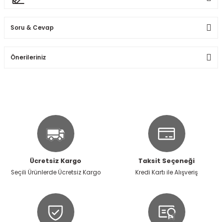
Soru & Cevap
Bu ürüne ilk yorumu siz yapın!
Önerileriniz
Ürün hakkında henüz soru sorulmamış.
Yorum Yaz
Bu ürünün fiyat bilgisi, resim, ürün açıklamalarında ve diğer
konularda yetersiz gördüğünüz noktaları öneri formunu
Soru Sor
kullanarak tarafımıza iletebilirsiniz.
Görüş ve önerileriniz için teşekkür ederiz.
Ürün resmi kalitesiz, bozuk veya görüntülenemiyor.
Ürün açıklamasında eksik bilgiler bulunuyor.
Ücretsiz Kargo
Taksit Seçeneği
Ürün bilgilerinde hatalar bulunuyor.
Seçili Ürünlerde Ücretsiz Kargo
Kredi Kartı ile Alışveriş
Ürün fiyatı diğer sitelerden daha pahalı.
Bu ürüne benzer farklı alternatifler olmalı.