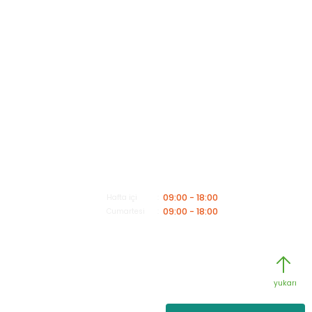
Müşteri Hizmetleri
Mesai saatleri içerisinde aşağıdaki numardan bizimle iletişime geçebilirsiniz.
Bizi Arayın
0549 502 21 26
E-Posta
info@insaatmalzemeleriburada.com
09:00 - 18:00
Hafta içi
09:00 - 18:00
Cumartesi
Copyright 2025© -
www.insaatmalzemeleri.com
- Kredi kartı
bilgileriniz 256bit SSL Sertifikası ile Korunmaktadır.
yukarı