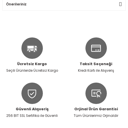
Önerileriniz
Soru Sor
Bu ürünün fiyat bilgisi, resim, ürün açıklamalarında ve diğer
konularda yetersiz gördüğünüz noktaları öneri formunu
kullanarak tarafımıza iletebilirsiniz.
Görüş ve önerileriniz için teşekkür ederiz.
Ürün resmi kalitesiz, bozuk veya görüntülenemiyor.
Ürün açıklamasında eksik bilgiler bulunuyor.
Ücretsiz Kargo
Taksit Seçeneği
Ürün bilgilerinde hatalar bulunuyor.
Seçili Ürünlerde Ücretsiz Kargo
Kredi Kartı ile Alışveriş
Ürün fiyatı diğer sitelerden daha pahalı.
Bu ürüne benzer farklı alternatifler olmalı.
Güvenli Alışveriş
Orjinal Ürün Garantisi
256 BIT SSL Sertifika ile Güvenli
Tüm Ürünlerimiz Orjinaldir
Gönder