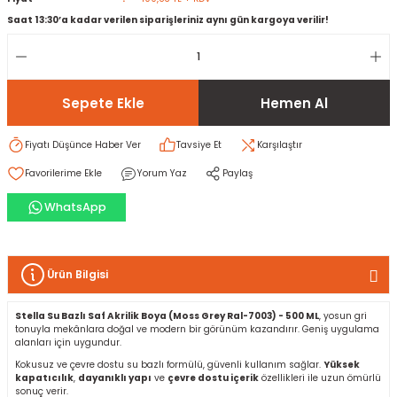
Saat 13:30’a kadar verilen siparişleriniz aynı gün kargoya verilir!
rı
I
ma ve Kartonpiyer
ı
ler
arçları
Sepete Ekle
Hemen Al
arı
leri
lar
RESTE
AMA HARÇLARI
Fiyatı Düşünce Haber Ver
Tavsiye Et
Karşılaştır
Yorum Yaz
Paylaş
rı
ERTLEŞTİRİCİLER
WhatsApp
i
EL & PANEL
Ürün Bilgisi
Stella Su Bazlı Saf Akrilik Boya (Moss Grey Ral-7003) - 500 ML
, yosun gri
ı
ZBETON
tonuyla mekânlara doğal ve modern bir görünüm kazandırır. Geniş uygulama
alanları için uygundur.
Kokusuz ve çevre dostu su bazlı formülü, güvenli kullanım sağlar.
Yüksek
itleri
kapatıcılık
,
dayanıklı yapı
ve
çevre dostu içerik
özellikleri ile uzun ömürlü
sonuç verir.