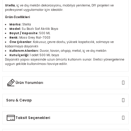
r
Stella
, iç ve dış mekân dekorasyonu, mobilya yenileme, DIY projeleri ve
profesyonel uygulamalar için idealdir.
Ürün Özellikleri
k/Mastik
Marka:
Stella
Model:
Su Bazlı Saf Akrilik Boya
Boyut / Kapasite:
500 ML
arı
Renk:
Moss Grey Ral-7003
Öne Çıkanlar:
Kokusuz, çevre dostu, yüksek kapatıcılık, solmaya ve
kabarmaya dayanıklı
Vernikler
Kullanım Alanları:
Duvar, tavan, ahşap, metal, iç ve dış mekân
Kutu İçeriği:
1 adet 500 ML boya
Dayanıklı yapısı sayesinde uzun ömürlü kullanım sunar. Üretici yönergelerine
uygun şekilde kullanılması tavsiye edilir.
Ürün Yorumları
Soru & Cevap
Bu ürüne ilk yorumu siz yapın!
Taksit Seçenekleri
Ürün hakkında henüz soru sorulmamış.
Yorum Yaz