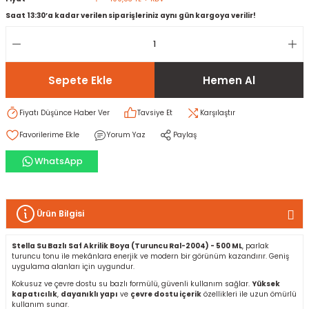
Saat 13:30’a kadar verilen siparişleriniz aynı gün kargoya verilir!
rı
I
ma ve Kartonpiyer
ı
ler
arçları
Sepete Ekle
Hemen Al
arı
leri
lar
RESTE
AMA HARÇLARI
Fiyatı Düşünce Haber Ver
Tavsiye Et
Karşılaştır
Yorum Yaz
Paylaş
rı
ERTLEŞTİRİCİLER
WhatsApp
i
EL & PANEL
Ürün Bilgisi
Stella Su Bazlı Saf Akrilik Boya (Turuncu Ral-2004) - 500 ML
, parlak
ı
ZBETON
turuncu tonu ile mekânlara enerjik ve modern bir görünüm kazandırır. Geniş
uygulama alanları için uygundur.
Kokusuz ve çevre dostu su bazlı formülü, güvenli kullanım sağlar.
Yüksek
itleri
kapatıcılık
,
dayanıklı yapı
ve
çevre dostu içerik
özellikleri ile uzun ömürlü
kullanım sunar.