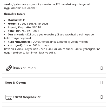
r
Stella
, iç dekorasyon, mobilya yenileme, DIY projeleri ve profesyonel
uygulamalar için idealdir.
Ürün Özellikleri
k/Mastik
Marka:
Stella
Model:
Su Bazlı Saf Akrilik Boya
Boyut / Kapasite:
500 ML
arı
Renk:
Turuncu Ral-2004
Öne Çıkanlar:
Kokusuz, çevre dostu, yüksek kapatıcılık, solmaya ve
kabarmaya dayanıklı
Vernikler
Kullanım Alanları:
Duvar, tavan, ahşap, metal, iç ve dış mekân
Kutu İçeriği:
1 adet 500 ML boya
Dayanıklı yapısı sayesinde uzun süreli kullanım sunar. Üretici yönergelerine
uygun şekilde kullanılması tavsiye edilir.
Ürün Yorumları
Soru & Cevap
Bu ürüne ilk yorumu siz yapın!
Taksit Seçenekleri
Ürün hakkında henüz soru sorulmamış.
Yorum Yaz