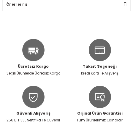
Önerileriniz
Soru Sor
Bu ürünün fiyat bilgisi, resim, ürün açıklamalarında ve diğer
konularda yetersiz gördüğünüz noktaları öneri formunu
kullanarak tarafımıza iletebilirsiniz.
Görüş ve önerileriniz için teşekkür ederiz.
Ürün resmi kalitesiz, bozuk veya görüntülenemiyor.
Ürün açıklamasında eksik bilgiler bulunuyor.
Ücretsiz Kargo
Taksit Seçeneği
Ürün bilgilerinde hatalar bulunuyor.
Seçili Ürünlerde Ücretsiz Kargo
Kredi Kartı ile Alışveriş
Ürün fiyatı diğer sitelerden daha pahalı.
Bu ürüne benzer farklı alternatifler olmalı.
Güvenli Alışveriş
Orjinal Ürün Garantisi
256 BIT SSL Sertifika ile Güvenli
Tüm Ürünlerimiz Orjinaldir
Gönder