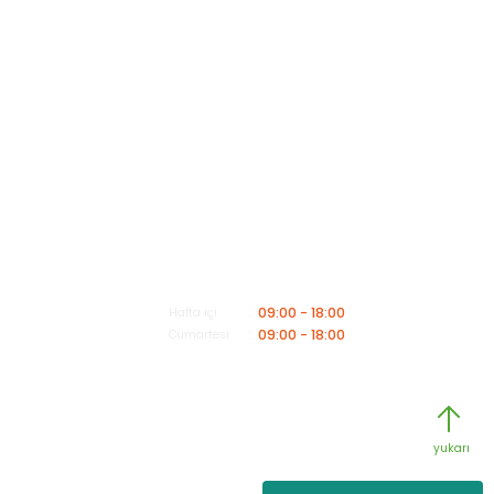
Müşteri Hizmetleri
Mesai saatleri içerisinde aşağıdaki numardan bizimle iletişime geçebilirsiniz.
Bizi Arayın
0549 502 21 26
E-Posta
info@insaatmalzemeleriburada.com
09:00 - 18:00
Hafta içi
09:00 - 18:00
Cumartesi
Copyright 2025© -
www.insaatmalzemeleri.com
- Kredi kartı
bilgileriniz 256bit SSL Sertifikası ile Korunmaktadır.
yukarı