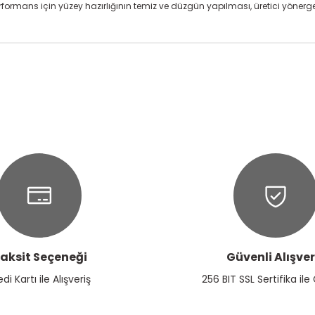
rformans için yüzey hazırlığının temiz ve düzgün yapılması, üretici yönerg
onularda yetersiz gördüğünüz noktaları öneri formunu kullanarak tarafım
Ürün hakkında henüz soru sorulmamış.
Bu ürüne ilk yorumu siz yapın!
Yorum Yaz
Soru Sor
aksit Seçeneği
Güvenli Alışver
Gönder
edi Kartı ile Alışveriş
256 BIT SSL Sertifika ile