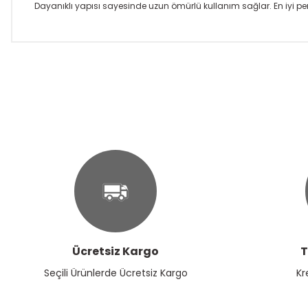
Dayanıklı yapısı sayesinde uzun ömürlü kullanım sağlar. En iyi pe
Bu ürünün fiyat bilgisi, resim, ürün açıklamalarında ve diğer k
Görüş ve önerileriniz için teşekkür ederiz.
Ürün resmi kalitesiz, bozuk veya görüntülenemiyor.
Ürün açıklamasında eksik bilgiler bulunuyor.
Ürün bilgilerinde hatalar bulunuyor.
Ürün fiyatı diğer sitelerden daha pahalı.
Bu ürüne benzer farklı alternatifler olmalı.
Ücretsiz Kargo
T
Seçili Ürünlerde Ücretsiz Kargo
Kr