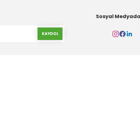
Sosyal Medyada
KAYDOL
Kurumsal
Alışveriş
Hakkımızda
Gizlilik ve Güvenlik
İletişim Formu
Garanti Şartları
İletişim Bilgileri
Havale Bildirim Form
Banka Hesap Bilgileri
Yeni Üyelik Oluştur
Markalar
Ürün İade ve Değişim Ş
S.S.S
Değişim ve İade Form