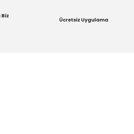
 Biz
Ücretsiz Uygulama
Kategoriler
Bahçe Malzemeleri
Boyalar ve Astarlar
u
Çatı Ürünleri
DYNAMO - Güç Sende Artık!
artı
Elektrikli El Aletleri
u
Hırdavat