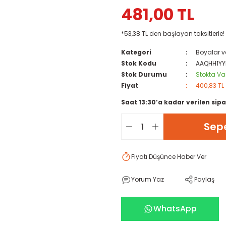
481,00 TL
*53,38 TL den başlayan taksitlerle!
Kategori
Boyalar v
Stok Kodu
AAQHH1YY
Stok Durumu
Stokta Va
Fiyat
400,83 TL
Saat 13:30’a kadar verilen sipa
Sepe
Fiyatı Düşünce Haber Ver
Yorum Yaz
Paylaş
WhatsApp