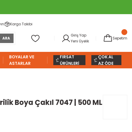
yın
Kargo Takibi
Giriş Yap
ARA
Sepetim
Yeni Üyelik
BOYALAR VE
FIRSAT
ÇOK AL
ASTARLAR
ÜRÜNLERİ
AZ ÖDE
krilik Boya Çakıl 7047 | 500 ML