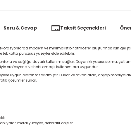
Soru & Cevap
Taksit Seçenekleri
Öner
dekorasyonlarda modern ve minimalist bir atmosfer oluşturmak için geliştiri
tek katta pürüzsüz yüzeyler elde edilebilir.
 konforlu ve sağlığa duyarlı kullanım sağlar. Dayanıklı yapısı, solma, ç
eriyle profesyonel ve hobi amaçlı kullanımlara uygundur.
zeylere uygun olarak tasarlamıştır. Duvar ve tavanlarda, ahşap mobilyalard
pratik çözümler sunar.
klı
lyalar, metal yüzeyler, dekoratif objeler