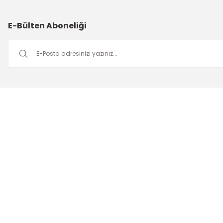
E-Bülten Aboneliği
Müşteri Hizmetleri
Mesai saatleri içerisinde aşağıdaki numardan bizimle iletişime
geçebilirsiniz.
Bizi Arayın
0549 502 21 26
E-Posta
info@insaatmalzemeleriburada.com