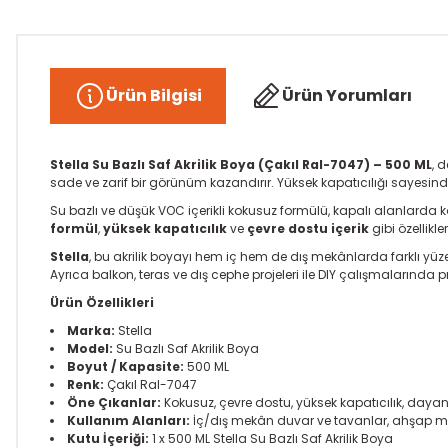
Ürün Bilgisi
Ürün Yorumları
Stella Su Bazlı Saf Akrilik Boya (Çakıl Ral-7047) – 500 ML
, 
sade ve zarif bir görünüm kazandırır. Yüksek kapatıcılığı sayesinde 
Su bazlı ve düşük VOC içerikli kokusuz formülü, kapalı alanlarda
formül
,
yüksek kapatıcılık
ve
çevre dostu içerik
gibi özellikl
Stella
, bu akrilik boyayı hem iç hem de dış mekânlarda farklı yü
Ayrıca balkon, teras ve dış cephe projeleri ile DIY çalışmalarında 
Ürün Özellikleri
Marka:
Stella
Model:
Su Bazlı Saf Akrilik Boya
Boyut / Kapasite:
500 ML
Renk:
Çakıl Ral-7047
Öne Çıkanlar:
Kokusuz, çevre dostu, yüksek kapatıcılık, dayanı
Kullanım Alanları:
İç/dış mekân duvar ve tavanlar, ahşap mobi
Kutu İçeriği:
1 x 500 ML Stella Su Bazlı Saf Akrilik Boya