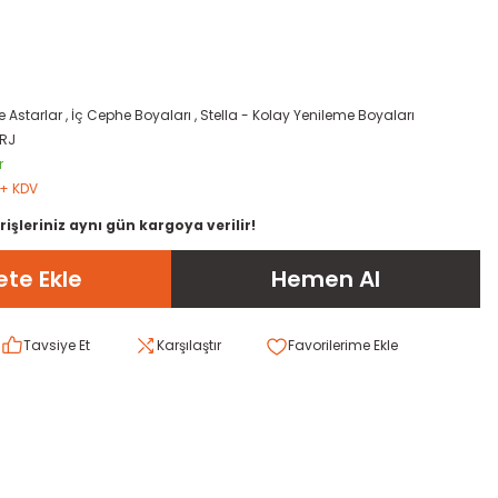
e Astarlar
,
İç Cephe Boyaları
,
Stella - Kolay Yenileme Boyaları
RJ
r
 + KDV
rişleriniz aynı gün kargoya verilir!
te Ekle
Hemen Al
Tavsiye Et
Karşılaştır