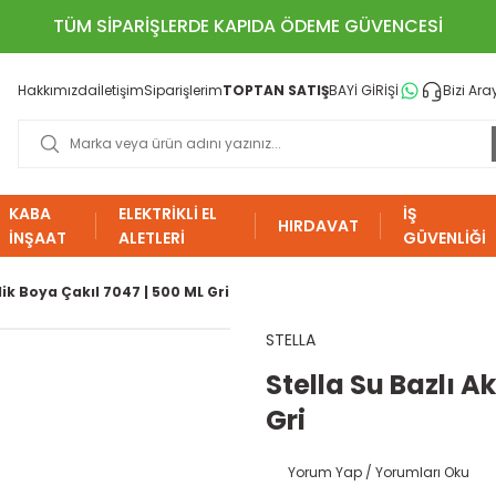
TÜM SİPARİŞLERDE KAPIDA ÖDEME GÜVENCESİ
Hakkımızda
İletişim
Siparişlerim
TOPTAN SATIŞ
BAYİ GİRİŞİ
Bizi Ara
KABA
ELEKTRİKLİ EL
İŞ
HIRDAVAT
İNŞAAT
ALETLERİ
GÜVENLİĞİ
ilik Boya Çakıl 7047 | 500 ML Gri
STELLA
Stella Su Bazlı A
Gri
Yorum Yap / Yorumları Oku