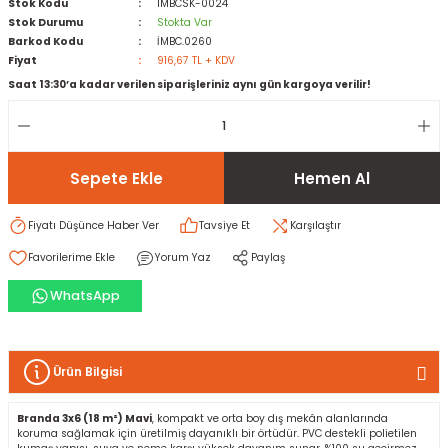
Stok Kodu
IMBCSK-0024
Stok Durumu
Stokta Var
Barkod Kodu
İMBC.0260
rı
I
Fiyat
916,67 TL + KDV
Saat 13:30’a kadar verilen siparişleriniz aynı gün kargoya verilir!
ma ve Kartonpiyer
ı
ler
arçları
arı
leri
lar
RESTE
AMA HARÇLARI
Sepete Ekle
Hemen Al
rı
ERTLEŞTİRİCİLER
Fiyatı Düşünce Haber Ver
Tavsiye Et
Karşılaştır
i
EL & PANEL
Yorum Yaz
Paylaş
WhatsApp
ı
ZBETON
Ürün Bilgisi
itleri
Branda 3x6 (18 m²) Mavi
, kompakt ve orta boy dış mekân alanlarında
koruma sağlamak için üretilmiş dayanıklı bir örtüdür. PVC destekli polietilen