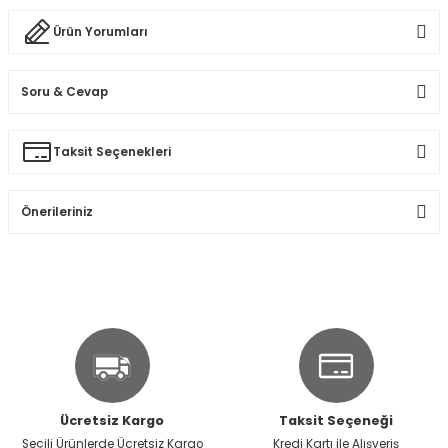
Ürün Yorumları
Soru & Cevap
Bu ürüne ilk yorumu siz yapın!
Taksit Seçenekleri
Ürün hakkında henüz soru sorulmamış.
Yorum Yaz
Önerileriniz
Soru Sor
Bu ürünün fiyat bilgisi, resim, ürün açıklamalarında ve diğer
konularda yetersiz gördüğünüz noktaları öneri formunu
kullanarak tarafımıza iletebilirsiniz.
Görüş ve önerileriniz için teşekkür ederiz.
Ürün resmi kalitesiz, bozuk veya görüntülenemiyor.
Ürün açıklamasında eksik bilgiler bulunuyor.
Ücretsiz Kargo
Taksit Seçeneği
Ürün bilgilerinde hatalar bulunuyor.
Seçili Ürünlerde Ücretsiz Kargo
Kredi Kartı ile Alışveriş