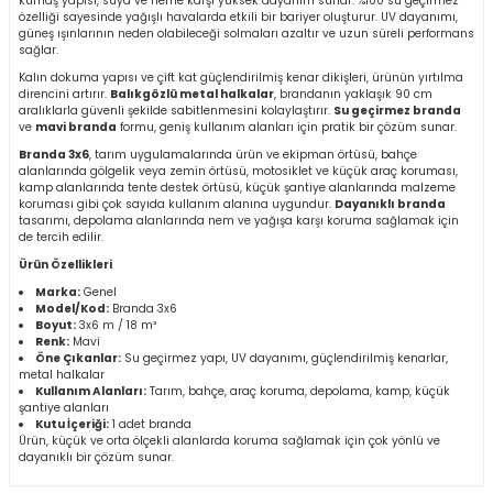
kumaş yapısı, suya ve neme karşı yüksek dayanım sunar. %100 su geçirmez
özelliği sayesinde yağışlı havalarda etkili bir bariyer oluşturur. UV dayanımı,
r
güneş ışınlarının neden olabileceği solmaları azaltır ve uzun süreli performans
sağlar.
k/Mastik
Kalın dokuma yapısı ve çift kat güçlendirilmiş kenar dikişleri, ürünün yırtılma
direncini artırır.
Balıkgözlü metal halkalar
, brandanın yaklaşık 90 cm
aralıklarla güvenli şekilde sabitlenmesini kolaylaştırır.
Su geçirmez branda
ve
mavi branda
formu, geniş kullanım alanları için pratik bir çözüm sunar.
arı
Branda 3x6
, tarım uygulamalarında ürün ve ekipman örtüsü, bahçe
alanlarında gölgelik veya zemin örtüsü, motosiklet ve küçük araç koruması,
kamp alanlarında tente destek örtüsü, küçük şantiye alanlarında malzeme
Vernikler
koruması gibi çok sayıda kullanım alanına uygundur.
Dayanıklı branda
tasarımı, depolama alanlarında nem ve yağışa karşı koruma sağlamak için
de tercih edilir.
Ürün Özellikleri
Marka:
Genel
Model/Kod:
Branda 3x6
Boyut:
3x6 m / 18 m²
Renk:
Mavi
Öne Çıkanlar:
Su geçirmez yapı, UV dayanımı, güçlendirilmiş kenarlar,
metal halkalar
Kullanım Alanları:
Tarım, bahçe, araç koruma, depolama, kamp, küçük
şantiye alanları
Kutu İçeriği:
1 adet branda
Ürün, küçük ve orta ölçekli alanlarda koruma sağlamak için çok yönlü ve
dayanıklı bir çözüm sunar.