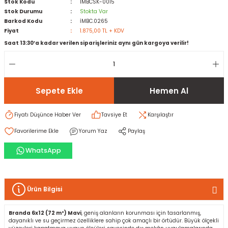
Stok Kodu
IMBCSK-0015
Stok Durumu
Stokta Var
Barkod Kodu
İMBC.0265
rı
I
Fiyat
1.875,00 TL + KDV
Saat 13:30’a kadar verilen siparişleriniz aynı gün kargoya verilir!
ma ve Kartonpiyer
ı
ler
arçları
arı
leri
lar
RESTE
AMA HARÇLARI
Sepete Ekle
Hemen Al
rı
ERTLEŞTİRİCİLER
Fiyatı Düşünce Haber Ver
Tavsiye Et
Karşılaştır
i
EL & PANEL
Yorum Yaz
Paylaş
WhatsApp
ı
ZBETON
Ürün Bilgisi
itleri
Branda 6x12 (72 m²) Mavi
, geniş alanların korunması için tasarlanmış,
dayanıklı ve su geçirmez özelliklere sahip çok amaçlı bir örtüdür. Büyük ölçekli