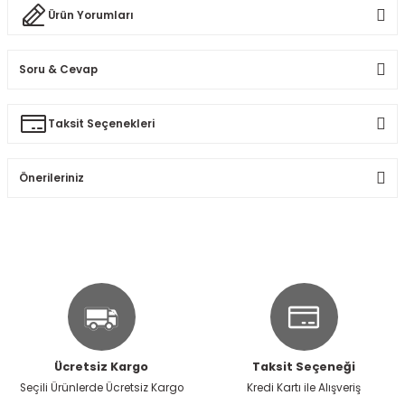
Ürün Yorumları
Soru & Cevap
Bu ürüne ilk yorumu siz yapın!
Taksit Seçenekleri
Ürün hakkında henüz soru sorulmamış.
Yorum Yaz
Önerileriniz
Soru Sor
Bu ürünün fiyat bilgisi, resim, ürün açıklamalarında ve diğer
konularda yetersiz gördüğünüz noktaları öneri formunu
kullanarak tarafımıza iletebilirsiniz.
Görüş ve önerileriniz için teşekkür ederiz.
Ürün resmi kalitesiz, bozuk veya görüntülenemiyor.
Ürün açıklamasında eksik bilgiler bulunuyor.
Ücretsiz Kargo
Taksit Seçeneği
Ürün bilgilerinde hatalar bulunuyor.
Seçili Ürünlerde Ücretsiz Kargo
Kredi Kartı ile Alışveriş
Ürün fiyatı diğer sitelerden daha pahalı.