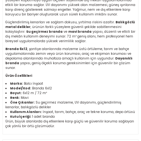
yüzeyleri kapatmaya uygun ölçüleri sayesinde dış mekân uygulamalarında
etkili bir koruma sağlar. UV dayanımı yüksek olan malzemesi, güneş ışınlarına
r
karşı direnç göstererek solmayı engeller. Yağmur, nem ve dış etkenlere karşı
koruyucu bir bariyer oluşturarak uzun süreli kullanım imkânı sunar.
k/Mastik
Güçlendirilmiş kenarları ve sağlam dokusu, yırtılma riskini azaltır.
Balıkgözlü
metal delikler
, ürünün farklı yüzeylere güvenli şekilde sabitlenmesini
kolaylaştırır.
Su geçirmez branda
ve
mavi branda
yapısı, düzenli ve etkili bir
dış mekân kullanım deneyimi sunar. 72 m² geniş alanı, hem profesyonel hem
arı
bireysel uygulamalarda yüksek verimlilik sağlar.
Branda 6x12
, şantiye alanlarında malzeme üstü örtüleme, tarım ve bahçe
uygulamalarında zemin veya ürün koruması, araç ve ekipman koruması ve
Vernikler
depolama alanlarında muhafaza amaçlı kullanım için uygundur.
Dayanıklı
branda
yapısı, geniş ölçekli koruma gereksinimleri için güvenilir bir çözüm
sunar.
Ürün Özellikleri
Marka:
Balcı İnşaat
Model/Kod:
Branda 6x12
Boyut:
6x12 m / 72 m²
Renk:
Mavi
Öne Çıkanlar:
Su geçirmez malzeme, UV dayanımı, güçlendirilmiş
kenarlar, balıkgözlü delikler
Kullanım Alanları:
İnşaat, tarım, bahçe, araç ve tekne koruma, depo örtüsü
Kutu İçeriği:
1 adet branda
Ürün, büyük alanlarda dış etkenlere karşı güçlü ve güvenilir koruma sağlayan
çok yönlü bir örtü çözümüdür.