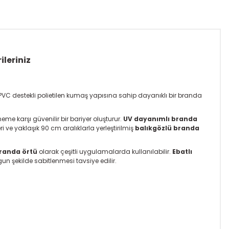
ileriniz
C destekli polietilen kumaş yapısına sahip dayanıklı bir branda
me karşı güvenilir bir bariyer oluşturur.
UV dayanımlı branda
 ve yaklaşık 90 cm aralıklarla yerleştirilmiş
balıkgözlü branda
randa örtü
olarak çeşitli uygulamalarda kullanılabilir.
Ebatlı
n şekilde sabitlenmesi tavsiye edilir.