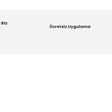
 Biz
Ücretsiz Uygulama
Kategoriler
Bahçe Malzemeleri
Boyalar ve Astarlar
u
Çatı Ürünleri
DYNAMO - Güç Sende Artık!
artı
Elektrikli El Aletleri