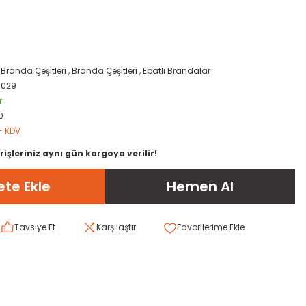
,
Branda Çeşitleri
,
Branda Çeşitleri
,
Ebatlı Brandalar
0029
r
0
+ KDV
rişleriniz aynı gün kargoya verilir!
te Ekle
Hemen Al
Tavsiye Et
Karşılaştır