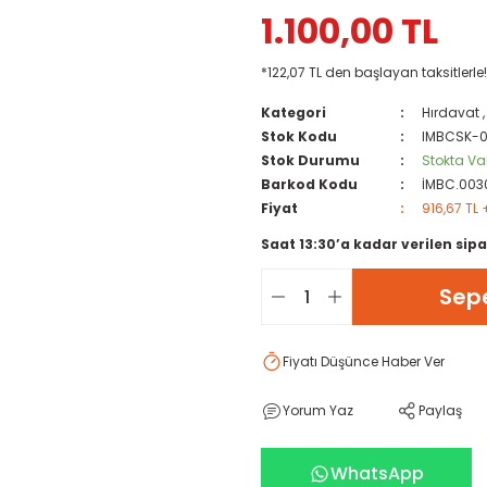
1.100,00 TL
*122,07 TL den başlayan taksitlerle!
Kategori
Hırdavat
Stok Kodu
IMBCSK-
Stok Durumu
Stokta Va
Barkod Kodu
İMBC.003
Fiyat
916,67 TL 
Saat 13:30’a kadar verilen sipa
Sepe
Fiyatı Düşünce Haber Ver
Yorum Yaz
Paylaş
WhatsApp