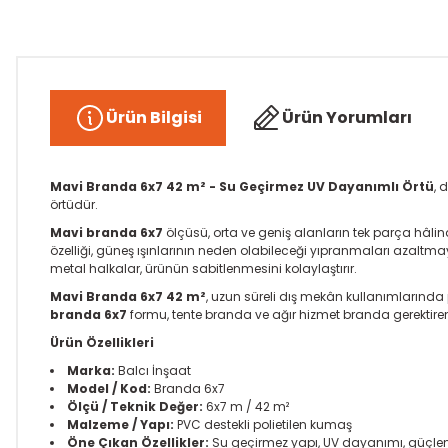
Ürün Bilgisi
Ürün Yorumları
Mavi Branda 6x7 42 m² - Su Geçirmez UV Dayanımlı Örtü
, 
örtüdür.
Mavi branda 6x7
ölçüsü, orta ve geniş alanların tek parça hâl
özelliği, güneş ışınlarının neden olabileceği yıpranmaları azaltmay
metal halkalar, ürünün sabitlenmesini kolaylaştırır.
Mavi Branda 6x7 42 m²
, uzun süreli dış mekân kullanımlarında 
branda 6x7
formu, tente branda ve ağır hizmet branda gerektiren 
Ürün Özellikleri
Marka:
Balcı İnşaat
Model / Kod:
Branda 6x7
Ölçü / Teknik Değer:
6x7 m / 42 m²
Malzeme / Yapı:
PVC destekli polietilen kumaş
Öne Çıkan Özellikler:
Su geçirmez yapı, UV dayanımı, güçlend