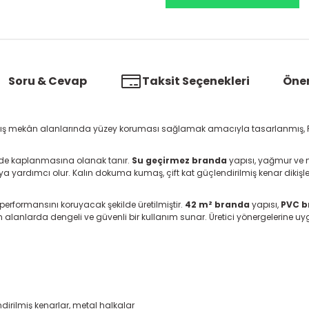
Soru & Cevap
Taksit Seçenekleri
Öner
dış mekân alanlarında yüzey koruması sağlamak amacıyla tasarlanmış, PV
inde kaplanmasına olanak tanır.
Su geçirmez branda
yapısı, yağmur ve ne
a yardımcı olur. Kalın dokuma kumaş, çift kat güçlendirilmiş kenar dikişleri
performansını koruyacak şekilde üretilmiştir.
42 m² branda
yapısı,
PVC b
alanlarda dengeli ve güvenli bir kullanım sunar. Üretici yönergelerine uygu
irilmiş kenarlar, metal halkalar