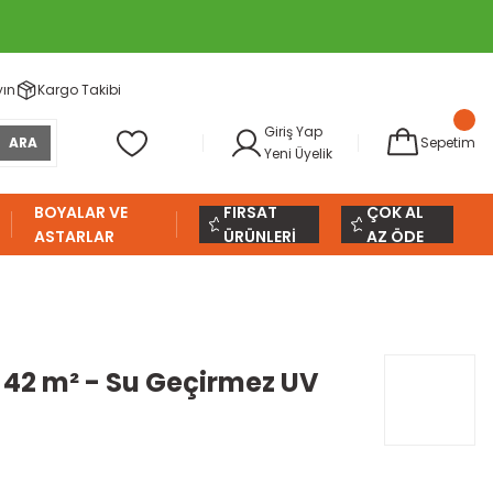
yın
Kargo Takibi
Giriş Yap
ARA
Sepetim
Yeni Üyelik
BOYALAR VE
FIRSAT
ÇOK AL
ASTARLAR
ÜRÜNLERİ
AZ ÖDE
 42 m² - Su Geçirmez UV