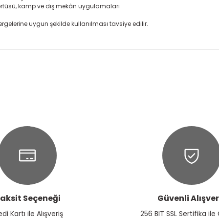
örtüsü, kamp ve dış mekân uygulamaları
rgelerine uygun şekilde kullanılması tavsiye edilir.
onularda yetersiz gördüğünüz noktaları öneri formunu kullanarak tarafım
Ürün hakkında henüz soru sorulmamış.
Bu ürüne ilk yorumu siz yapın!
Yorum Yaz
Soru Sor
aksit Seçeneği
Güvenli Alışver
Gönder
edi Kartı ile Alışveriş
256 BIT SSL Sertifika ile