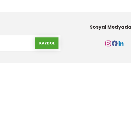
Sosyal Medyada
KAYDOL
Kurumsal
Alışveriş
Hakkımızda
Gizlilik ve Güvenlik
İletişim Formu
Garanti Şartları
İletişim Bilgileri
Havale Bildirim Form
Banka Hesap Bilgileri
Yeni Üyelik Oluştur
Markalar
Ürün İade ve Değişim Ş