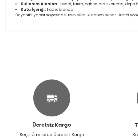
Kullanım Alanları:
İnşaat, tarım, bahçe, araç koruma, depo 
Kutu İçeriği:
1 adet branda
Dayanıklı yapısı sayesinde uzun süreli kullanım sunar. Üretici yöne
Bu ürünün fiyat bilgisi, resim, ürün açıklamalarında ve diğer k
Görüş ve önerileriniz için teşekkür ederiz.
Ürün resmi kalitesiz, bozuk veya görüntülenemiyor.
Ürün açıklamasında eksik bilgiler bulunuyor.
Ürün bilgilerinde hatalar bulunuyor.
Ürün fiyatı diğer sitelerden daha pahalı.
Bu ürüne benzer farklı alternatifler olmalı.
Ücretsiz Kargo
T
Seçili Ürünlerde Ücretsiz Kargo
Kr