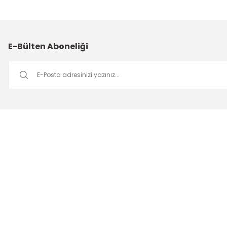
E-Bülten Aboneliği
Müşteri Hizmetleri
Mesai saatleri içerisinde aşağıdaki numardan bizimle iletişime
geçebilirsiniz.
Bizi Arayın
0549 502 21 26
E-Posta