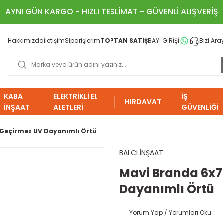
AYNI GÜN KARGO - HIZLI TESLİMAT - GÜVENLİ ALIŞVERİŞ
Hakkımızda
İletişim
Siparişlerim
TOPTAN SATIŞ
BAYİ GİRİŞİ
Bizi Ara
KABA
ELEKTRİKLİ EL
İŞ
HIRDAVAT
İNŞAAT
ALETLERİ
GÜVENLİĞİ
 Geçirmez UV Dayanımlı Örtü
BALCI İNŞAAT
Mavi Branda 6x7
Dayanımlı Örtü
Yorum Yap / Yorumları Oku