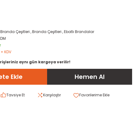
,
Branda Çeşitleri
,
Branda Çeşitleri
,
Ebatlı Brandalar
XDM
r
L + KDV
rişleriniz aynı gün kargoya verilir!
te Ekle
Hemen Al
Tavsiye Et
Karşılaştır