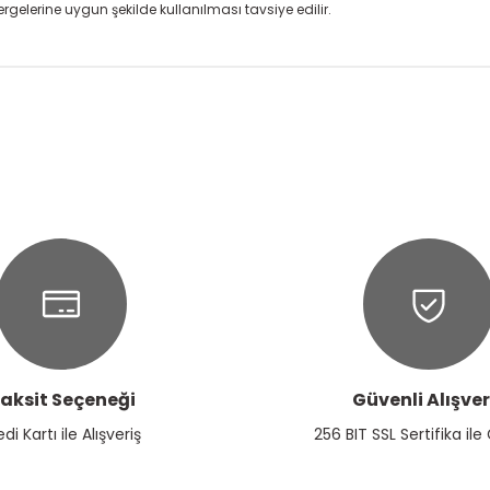
rgelerine uygun şekilde kullanılması tavsiye edilir.
onularda yetersiz gördüğünüz noktaları öneri formunu kullanarak tarafım
Ürün hakkında henüz soru sorulmamış.
Bu ürüne ilk yorumu siz yapın!
Yorum Yaz
Soru Sor
aksit Seçeneği
Güvenli Alışver
Gönder
edi Kartı ile Alışveriş
256 BIT SSL Sertifika ile