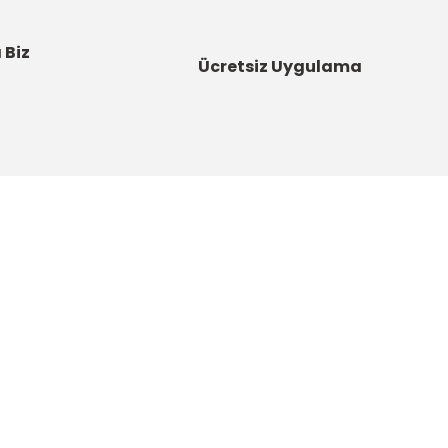
 Biz
Ücretsiz Uygulama
Kategoriler
Bahçe Malzemeleri
Boyalar ve Astarlar
u
Çatı Ürünleri
DYNAMO - Güç Sende Artık!
artı
Elektrikli El Aletleri
u
Hırdavat