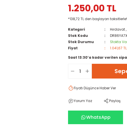
1.250,00 TL
*138,72 TL den başlayan taksitlerle!
Kategori
Hırdavat
Stok Kodu
DR86YA7
Stok Durumu
Stokta Va
Fiyat
1.041,67 T
Saat 13:30’a kadar verilen sipa
Sepe
Fiyatı Düşünce Haber Ver
Yorum Yaz
Paylaş
WhatsApp