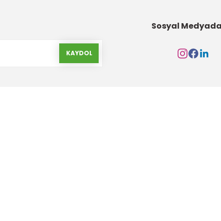
Sosyal Medyada
KAYDOL
Kurumsal
Alışveriş
Hakkımızda
Gizlilik ve Güvenlik
İletişim Formu
Garanti Şartları
İletişim Bilgileri
Havale Bildirim Form
Banka Hesap Bilgileri
Yeni Üyelik Oluştur
Markalar
Ürün İade ve Değişim Ş
S.S.S
Değişim ve İade Form