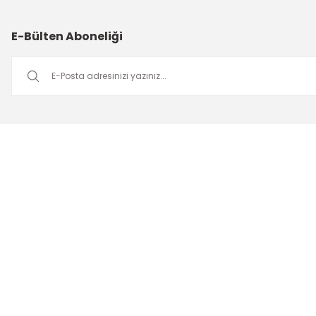
E-Bülten Aboneliği
Müşteri Hizmetleri
Mesai saatleri içerisinde aşağıdaki numardan bizimle iletişime
geçebilirsiniz.
Bizi Arayın
0549 502 21 26
E-Posta
info@insaatmalzemeleriburada.com