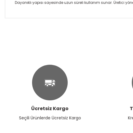
Dayanıklı yapısı sayesinde uzun süreli kullanım sunar. Üretici yöne
Bu ürünün fiyat bilgisi, resim, ürün açıklamalarında ve diğer k
Görüş ve önerileriniz için teşekkür ederiz.
Ürün resmi kalitesiz, bozuk veya görüntülenemiyor.
Ürün açıklamasında eksik bilgiler bulunuyor.
Ürün bilgilerinde hatalar bulunuyor.
Ürün fiyatı diğer sitelerden daha pahalı.
Bu ürüne benzer farklı alternatifler olmalı.
Ücretsiz Kargo
T
Seçili Ürünlerde Ücretsiz Kargo
Kr