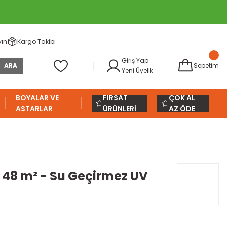
yın
Kargo Takibi
Giriş Yap
ARA
Sepetim
Yeni Üyelik
BOYALAR VE
FIRSAT
ÇOK AL
ASTARLAR
ÜRÜNLERİ
AZ ÖDE
 48 m² - Su Geçirmez UV