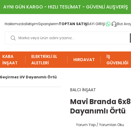
AYNI GÜN KARGO - HIZLI TESLİMAT - GÜVENLİ ALIŞVERİŞ
Hakkımızda
İletişim
Siparişlerim
TOPTAN SATIŞ
BAYİ GİRİŞİ
Bizi Ara
KABA
ELEKTRİKLİ EL
İŞ
HIRDAVAT
İNŞAAT
ALETLERİ
GÜVENLİĞİ
 Geçirmez UV Dayanımlı Örtü
BALCI İNŞAAT
Mavi Branda 6x8
Dayanımlı Örtü
Yorum Yap / Yorumları Oku