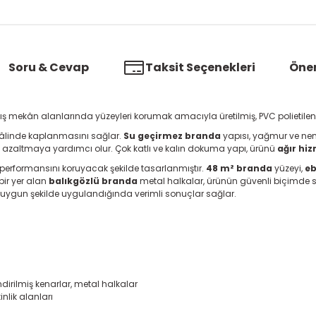
Soru & Cevap
Taksit Seçenekleri
Öner
dış mekân alanlarında yüzeyleri korumak amacıyla üretilmiş, PVC polietil
 hâlinde kaplanmasını sağlar.
Su geçirmez branda
yapısı, yağmur ve neme 
ı azaltmaya yardımcı olur. Çok katlı ve kalın dokuma yapı, ürünü
ağır hi
 performansını koruyacak şekilde tasarlanmıştır.
48 m² branda
yüzeyi,
eb
 bir yer alan
balıkgözlü branda
metal halkalar, ürünün güvenli biçimde s
 uygun şekilde uygulandığında verimli sonuçlar sağlar.
irilmiş kenarlar, metal halkalar
nlik alanları