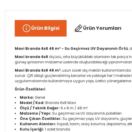
Ürün Bilgisi
Ürün Yorumları
Mavi Branda 6x8 48 m² - Su Geçirmez UV Dayanımlı Örtü
, 
Mavi branda 6x8
ölçüsü, orta büyüklükteki alanların tek parça
güneş ışınlarının malzeme üzerinde oluşturabileceği yıpranmalar
Mavi Branda 6x8 48 m²
, uzun süreli dış mekân kullanımlarında
sunar. Çift dikişli güçlendirilmiş kenarlar ve yaklaşık her 1 metrede
uygulamalarında kullanılmaya uygun yapı, üretici yönergelerine
Ürün Özellikleri
Marka:
Genel
Model / Kod:
Branda 6x8 Mavi
Ölçü / Teknik Değer:
6 x 8 m / 48 m²
Malzeme / Yapı:
Su geçirmez ve UV dayanımlı polietilen
Öne Çıkan Özellikler:
Su geçirmez yapı, UV dayanımı, güçlend
Kullanım Alanları:
İnşaat, tarım, araç koruma, depolama, etki
Kutu İçeriği:
1 adet branda