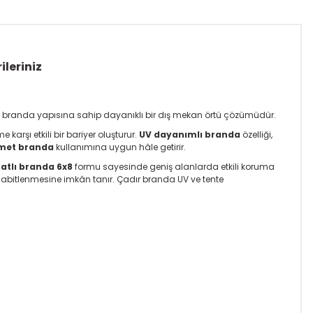
ileriniz
en branda yapısına sahip dayanıklı bir dış mekan örtü çözümüdür.
karşı etkili bir bariyer oluşturur.
UV dayanımlı branda
özelliği,
zmet branda
kullanımına uygun hâle getirir.
atlı branda 6x8
formu sayesinde geniş alanlarda etkili koruma
abitlenmesine imkân tanır. Çadır branda UV ve tente