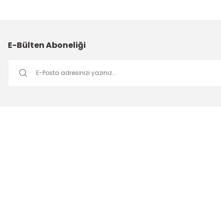
E-Bülten Aboneliği
Müşteri Hizmetleri
Mesai saatleri içerisinde aşağıdaki numardan bizimle iletişime
geçebilirsiniz.
Bizi Arayın
0549 502 21 26
E-Posta