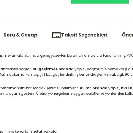
Soru & Cevap
Taksit Seçenekleri
Öner
dış mekân alanlarında geniş yüzeyleri korumak amacıyla tasarlanmış, PVC 
planmasını sağlar.
Su geçirmez branda
yapısı, yağmur ve neme karşı güve
lın dokuma kumaş, çift kat güçlendirilmiş kenar dikişleri ve yaklaşık 90 cm
performansını koruyacak şekilde üretilmiştir.
49 m² branda
yapısı,
PVC b
a uyum gösterir. Üretici yönergelerine uygun sabitleme yöntemleri kullanı
irilmiş kenarlar, metal halkalar