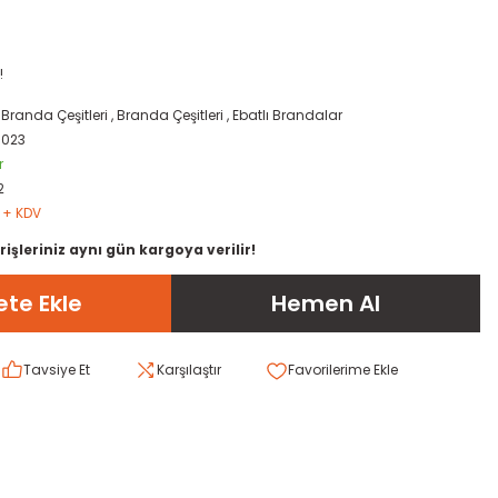
!
,
Branda Çeşitleri
,
Branda Çeşitleri
,
Ebatlı Brandalar
0023
r
2
L + KDV
rişleriniz aynı gün kargoya verilir!
te Ekle
Hemen Al
Tavsiye Et
Karşılaştır