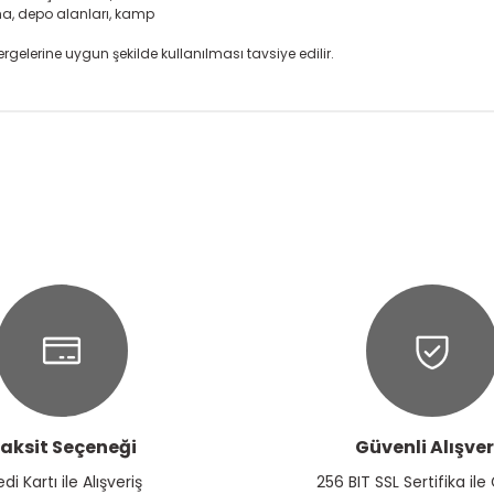
ma, depo alanları, kamp
rgelerine uygun şekilde kullanılması tavsiye edilir.
onularda yetersiz gördüğünüz noktaları öneri formunu kullanarak tarafım
Ürün hakkında henüz soru sorulmamış.
Bu ürüne ilk yorumu siz yapın!
Yorum Yaz
Soru Sor
aksit Seçeneği
Güvenli Alışver
Gönder
edi Kartı ile Alışveriş
256 BIT SSL Sertifika ile