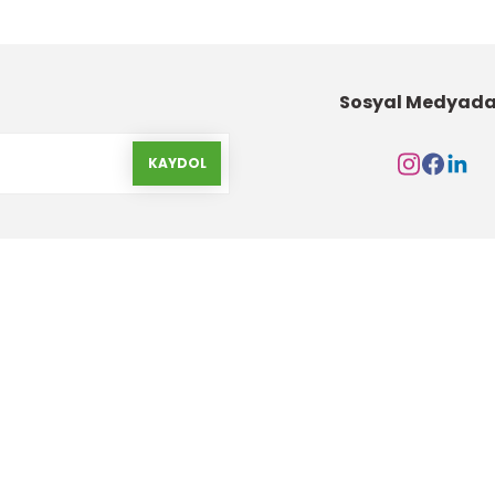
Sosyal Medyada
KAYDOL
Kurumsal
Alışveriş
Hakkımızda
Gizlilik ve Güvenlik
İletişim Formu
Garanti Şartları
İletişim Bilgileri
Havale Bildirim Form
Banka Hesap Bilgileri
Yeni Üyelik Oluştur
Markalar
Ürün İade ve Değişim Ş