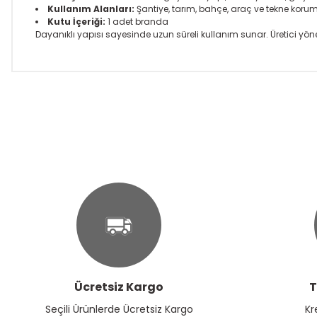
Kullanım Alanları:
Şantiye, tarım, bahçe, araç ve tekne koru
Kutu İçeriği:
1 adet branda
Dayanıklı yapısı sayesinde uzun süreli kullanım sunar. Üretici yöne
Bu ürünün fiyat bilgisi, resim, ürün açıklamalarında ve diğer k
Görüş ve önerileriniz için teşekkür ederiz.
Ürün resmi kalitesiz, bozuk veya görüntülenemiyor.
Ürün açıklamasında eksik bilgiler bulunuyor.
Ürün bilgilerinde hatalar bulunuyor.
Ürün fiyatı diğer sitelerden daha pahalı.
Bu ürüne benzer farklı alternatifler olmalı.
Ücretsiz Kargo
T
Seçili Ürünlerde Ücretsiz Kargo
Kr