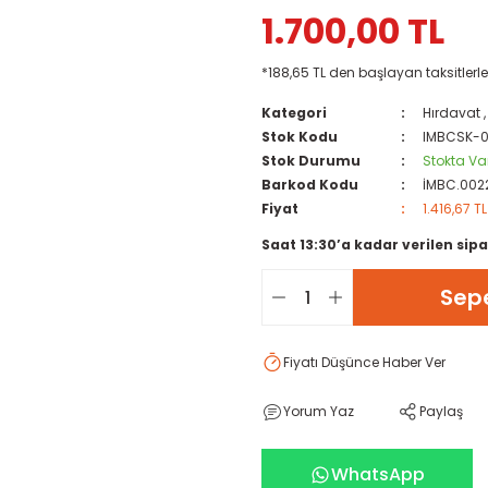
1.700,00 TL
*188,65 TL den başlayan taksitlerle
Kategori
Hırdavat
Stok Kodu
IMBCSK-
Stok Durumu
Stokta Va
Barkod Kodu
İMBC.002
Fiyat
1.416,67 T
Saat 13:30’a kadar verilen sipa
Sepe
Fiyatı Düşünce Haber Ver
Yorum Yaz
Paylaş
WhatsApp