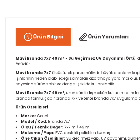
Ürün Bilgisi
Ürün Yorumları
Mavi Branda 7x7 49 m² - Su Geçirmez UV Dayanımlı Örtü
, 
örtüdür.
Mavi branda 7x7
ölçüsü, tek parça hâlinde büyük alanların ka
ışınlarının neden olabileceği solmaları azaltmaya yardımcı olur. Ka
sayesinde ürün sabit ve dengeli şekilde kullanılabilir.
Mavi Branda 7x7 49 m²
, uzun süreli dış mekân kullanımlarında 
branda formu, çadır branda 7x7 ve tente branda 7x7 uygulamaların
Ürün Özellikleri
Marka:
Genel
Model / Kod:
Branda 7x7
Ölçü / Teknik Değer:
7x7 m / 49 m²
Malzeme / Yapı:
PVC destekli polietilen kumaş
Öne Çıkan Özellikler:
Su geçirmez yapı, UV dayanımı, güçlend