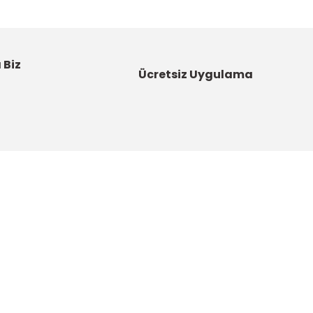
 Biz
Ücretsiz Uygulama
Kategoriler
Bahçe Malzemeleri
Boyalar ve Astarlar
u
Çatı Ürünleri
DYNAMO - Güç Sende Artık!
artı
Elektrikli El Aletleri