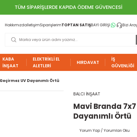
TÜM SİPARİŞLERDE KAPIDA ÖDEME GÜVENCESİ
Hakkımızda
İletişim
Siparişlerim
TOPTAN SATIŞ
BAYİ GİRİŞİ
Bizi Ara
KABA
ELEKTRİKLİ EL
İŞ
HIRDAVAT
İNŞAAT
ALETLERİ
GÜVENLİĞİ
 Geçirmez UV Dayanımlı Örtü
BALCI İNŞAAT
Mavi Branda 7x7
Dayanımlı Örtü
Yorum Yap / Yorumları Oku