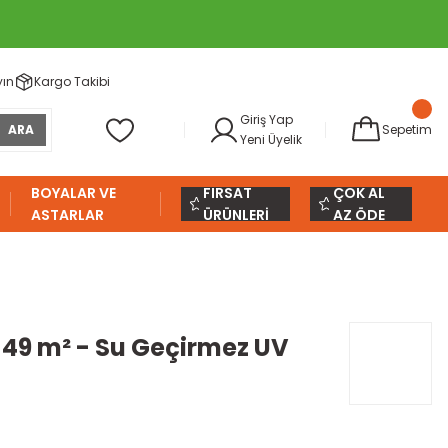
yın
Kargo Takibi
Giriş Yap
ARA
Sepetim
Yeni Üyelik
BOYALAR VE
FIRSAT
ÇOK AL
ASTARLAR
ÜRÜNLERİ
AZ ÖDE
 49 m² - Su Geçirmez UV