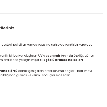
ileriniz
destekli polietilen kumaş yapısına sahip dayanıklı bir koruyucu
nilir bir bariyer oluşturur.
UV dayanımlı branda
özelliği, güneş
 aralıklarla yerleştirilmiş
balıkgözlü branda halkaları
randa örtü
olarak geniş alanlarda koruma sağlar. Ebatlı mavi
ldığında güvenli ve verimli sonuçlar elde edilir.