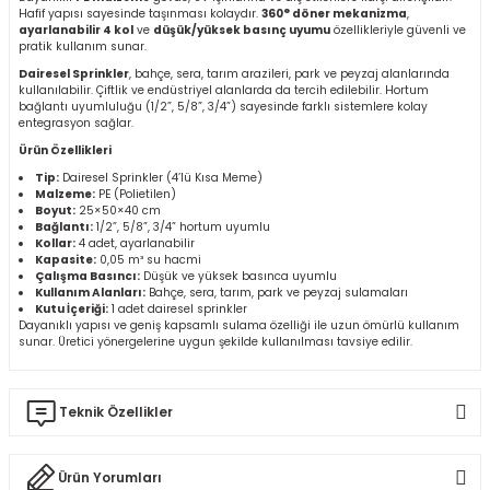
Hafif yapısı sayesinde taşınması kolaydır.
360° döner mekanizma
,
r
ayarlanabilir 4 kol
ve
düşük/yüksek basınç uyumu
özellikleriyle güvenli ve
pratik kullanım sunar.
Dairesel Sprinkler
, bahçe, sera, tarım arazileri, park ve peyzaj alanlarında
k/Mastik
kullanılabilir. Çiftlik ve endüstriyel alanlarda da tercih edilebilir. Hortum
bağlantı uyumluluğu (1/2”, 5/8”, 3/4”) sayesinde farklı sistemlere kolay
entegrasyon sağlar.
arı
Ürün Özellikleri
Tip:
Dairesel Sprinkler (4’lü Kısa Meme)
Vernikler
Malzeme:
PE (Polietilen)
Boyut:
25×50×40 cm
Bağlantı:
1/2”, 5/8”, 3/4” hortum uyumlu
Kollar:
4 adet, ayarlanabilir
Kapasite:
0,05 m³ su hacmi
Çalışma Basıncı:
Düşük ve yüksek basınca uyumlu
Kullanım Alanları:
Bahçe, sera, tarım, park ve peyzaj sulamaları
Kutu İçeriği:
1 adet dairesel sprinkler
Dayanıklı yapısı ve geniş kapsamlı sulama özelliği ile uzun ömürlü kullanım
sunar. Üretici yönergelerine uygun şekilde kullanılması tavsiye edilir.
Teknik Özellikler
Dairesel Sprinkler 4’lü Kısa Meme
, 360° döner mekanizması ile suyu eşit
Ürün Yorumları
dağıtan bahçe sulama aparatıdır. Dayanıklı PE gövdesi dış koşullara karşı