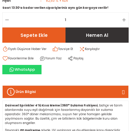
Fiyat
82,50 TL + KDV
Saat 13:30’a kadar verilen siparişleriniz aynı gün kargoya verilir!
rı
I
ma ve Kartonpiyer
ı
ler
arçları
Sepete Ekle
Hemen Al
arı
leri
lar
RESTE
AMA HARÇLARI
Fiyatı Düşünce Haber Ver
Tavsiye Et
Karşılaştır
Yorum Yaz
Paylaş
rı
ERTLEŞTİRİCİLER
WhatsApp
i
EL & PANEL
Ürün Bilgisi
ı
ZBETON
Dairesel Sprinkler 4’lü Kısa Meme | 360° Sulama Fıskiyesi
, bahçe ve tarım
alanlarında suyu eşit dağıtmak için tasarlanmış dayanıklı bir sulama
aparatıdır. 360° döner mekanizması, suyun her yöne homojen şekilde
yayılmasını sağlar. Bu özellik, çim ve bitkilerin kök bölgelerinde kuru alan
itleri
oluşmasını engeller.
Dayanıklı
PE malzeme
gövde, UV ışınlarına ve dış etkenlere karşı dirençlidir.