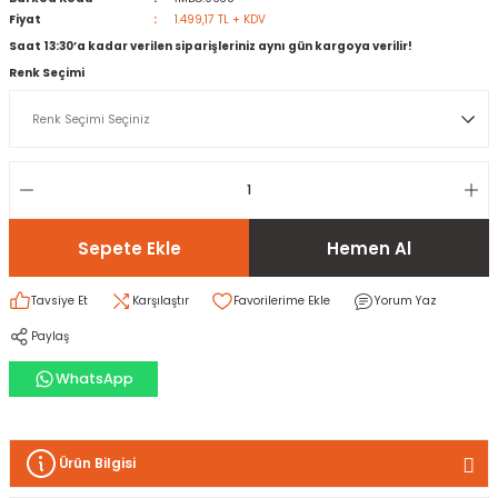
Fiyat
1.499,17 TL + KDV
Saat 13:30’a kadar verilen siparişleriniz aynı gün kargoya verilir!
rı
I
Renk Seçimi
ma ve Kartonpiyer
ı
ler
arçları
arı
leri
lar
RESTE
AMA HARÇLARI
rı
ERTLEŞTİRİCİLER
Sepete Ekle
Hemen Al
i
EL & PANEL
Tavsiye Et
Karşılaştır
Yorum Yaz
Paylaş
WhatsApp
ı
ZBETON
itleri
Ürün Bilgisi