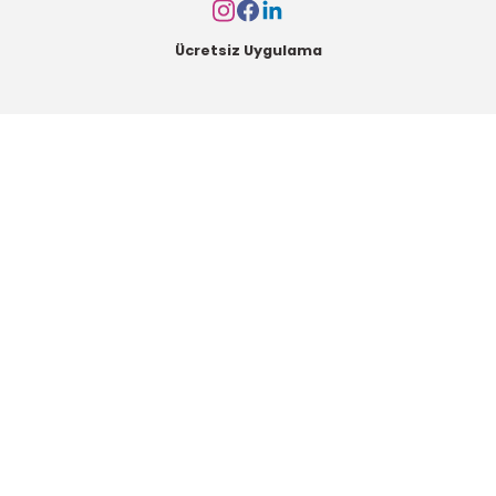
Ücretsiz Uygulama
Kurumsal
Alışveriş
Kategoriler
Müşteri Hizmetleri
Mesai saatleri içerisinde aşağıdaki numardan bizimle iletişime geçebilirsiniz.
Bizi Arayın
0549 502 21 26