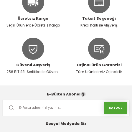
Ürün resmi kalitesiz, bozuk veya görüntülenemiyor.
Ürün açıklamasında eksik bilgiler bulunuyor.
Ücretsiz Kargo
Taksit Seçeneği
Ürün bilgilerinde hatalar bulunuyor.
Seçili Ürünlerde Ücretsiz Kargo
Kredi Kartı ile Alışveriş
Ürün fiyatı diğer sitelerden daha pahalı.
Bu ürüne benzer farklı alternatifler olmalı.
Güvenli Alışveriş
Orjinal Ürün Garantisi
256 BIT SSL Sertifika ile Güvenli
Tüm Ürünlerimiz Orjinaldir
Gönder
E-Bülten Aboneliği
KAYDOL
Sosyal Medyada Biz