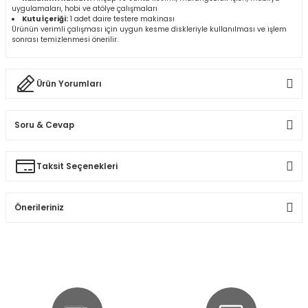
uygulamaları, hobi ve atölye çalışmaları
Kutu İçeriği:
1 adet daire testere makinası
Ürünün verimli çalışması için uygun kesme diskleriyle kullanılması ve işlem
sonrası temizlenmesi önerilir.
Ürün Yorumları
Soru & Cevap
Bu ürüne ilk yorumu siz yapın!
Taksit Seçenekleri
Ürün hakkında henüz soru sorulmamış.
Yorum Yaz
Önerileriniz
Soru Sor
Bu ürünün fiyat bilgisi, resim, ürün açıklamalarında ve diğer
konularda yetersiz gördüğünüz noktaları öneri formunu
kullanarak tarafımıza iletebilirsiniz.
Görüş ve önerileriniz için teşekkür ederiz.