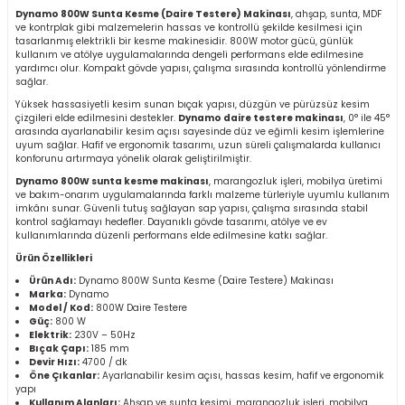
Dynamo 800W Sunta Kesme (Daire Testere) Makinası
, ahşap, sunta, MDF
r
ve kontrplak gibi malzemelerin hassas ve kontrollü şekilde kesilmesi için
tasarlanmış elektrikli bir kesme makinesidir. 800W motor gücü, günlük
kullanım ve atölye uygulamalarında dengeli performans elde edilmesine
k/Mastik
yardımcı olur. Kompakt gövde yapısı, çalışma sırasında kontrollü yönlendirme
sağlar.
Yüksek hassasiyetli kesim sunan bıçak yapısı, düzgün ve pürüzsüz kesim
arı
çizgileri elde edilmesini destekler.
Dynamo daire testere makinası
, 0° ile 45°
arasında ayarlanabilir kesim açısı sayesinde düz ve eğimli kesim işlemlerine
uyum sağlar. Hafif ve ergonomik tasarımı, uzun süreli çalışmalarda kullanıcı
Vernikler
konforunu artırmaya yönelik olarak geliştirilmiştir.
Dynamo 800W sunta kesme makinası
, marangozluk işleri, mobilya üretimi
ve bakım-onarım uygulamalarında farklı malzeme türleriyle uyumlu kullanım
imkânı sunar. Güvenli tutuş sağlayan sap yapısı, çalışma sırasında stabil
kontrol sağlamayı hedefler. Dayanıklı gövde tasarımı, atölye ve ev
kullanımlarında düzenli performans elde edilmesine katkı sağlar.
Ürün Özellikleri
Ürün Adı:
Dynamo 800W Sunta Kesme (Daire Testere) Makinası
Marka:
Dynamo
Model / Kod:
800W Daire Testere
Güç:
800 W
Elektrik:
230V – 50Hz
Bıçak Çapı:
185 mm
Devir Hızı:
4700 / dk
Öne Çıkanlar:
Ayarlanabilir kesim açısı, hassas kesim, hafif ve ergonomik
yapı
Kullanım Alanları:
Ahşap ve sunta kesimi, marangozluk işleri, mobilya