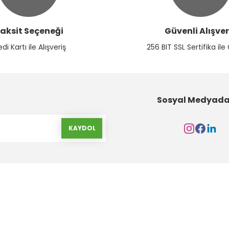
aksit Seçeneği
Güvenli Alışver
Gönder
edi Kartı ile Alışveriş
256 BIT SSL Sertifika ile
Sosyal Medyada
KAYDOL
Kurumsal
Alışveriş
Hakkımızda
Gizlilik ve Güvenlik
İletişim Formu
Garanti Şartları