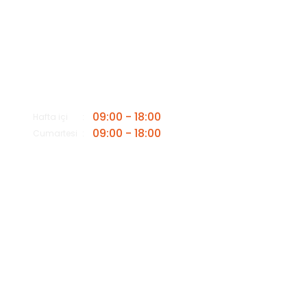
Bizi Arayın
0549 502 21 26
E-Posta
info@insaatmalzemeleriburada.com
09:00 - 18:00
Hafta içi
09:00 - 18:00
Cumartesi
Copyright 2025© -
www