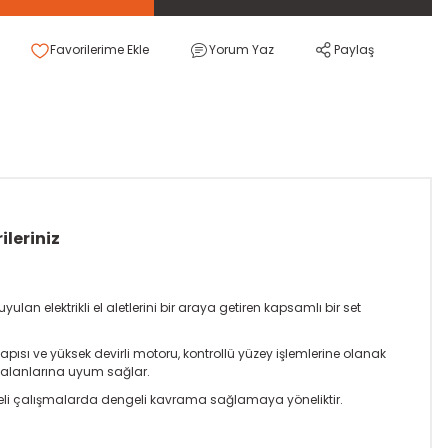
Yorum Yaz
Paylaş
ileriniz
ulan elektrikli el aletlerini bir araya getiren kapsamlı bir set
pısı ve yüksek devirli motoru, kontrollü yüzey işlemlerine olanak
ma alanlarına uyum sağlar.
üreli çalışmalarda dengeli kavrama sağlamaya yöneliktir.
.