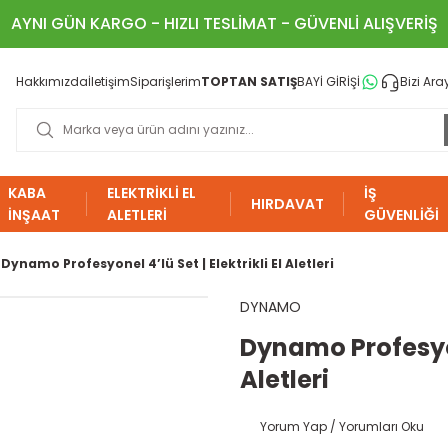
AYNI GÜN KARGO - HIZLI TESLİMAT - GÜVENLİ ALIŞVERİŞ
Hakkımızda
İletişim
Siparişlerim
TOPTAN SATIŞ
BAYİ GİRİŞİ
Bizi Ara
KABA
ELEKTRİKLİ EL
İŞ
HIRDAVAT
İNŞAAT
ALETLERİ
GÜVENLİĞİ
Dynamo Profesyonel 4’lü Set | Elektrikli El Aletleri
DYNAMO
Dynamo Profesyone
Aletleri
Yorum Yap / Yorumları Oku