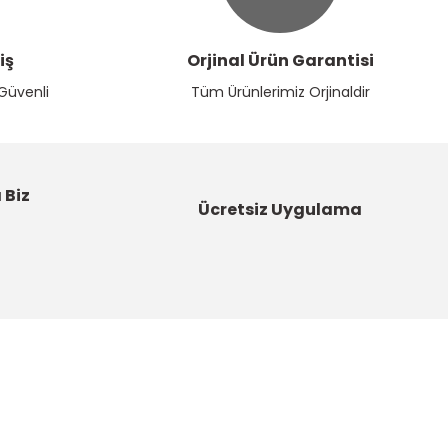
iş
Orjinal Ürün Garantisi
 Güvenli
Tüm Ürünlerimiz Orjinaldir
 Biz
Ücretsiz Uygulama
Kategoriler
Bahçe Malzemeleri
Boyalar ve Astarlar