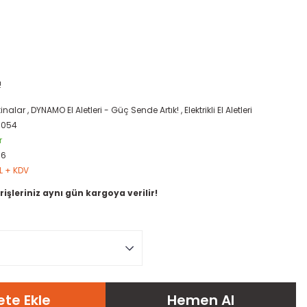
!
inalar
,
DYNAMO El Aletleri - Güç Sende Artık!
,
Elektrikli El Aletleri
0054
r
66
L + KDV
rişleriniz aynı gün kargoya verilir!
te Ekle
Hemen Al