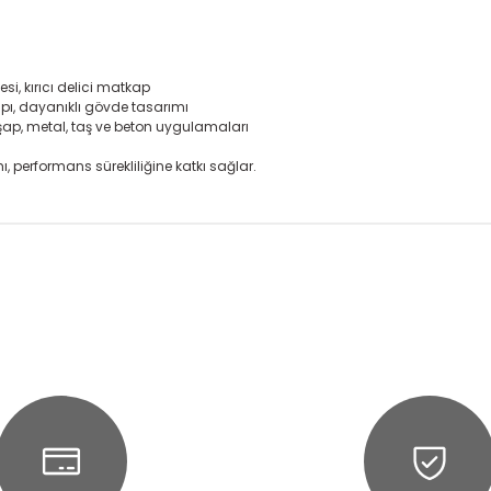
, kırıcı delici matkap
yapı, dayanıklı gövde tasarımı
ahşap, metal, taş ve beton uygulamaları
, performans sürekliliğine katkı sağlar.
onularda yetersiz gördüğünüz noktaları öneri formunu kullanarak tarafım
Ürün hakkında henüz soru sorulmamış.
Bu ürüne ilk yorumu siz yapın!
Yorum Yaz
Soru Sor