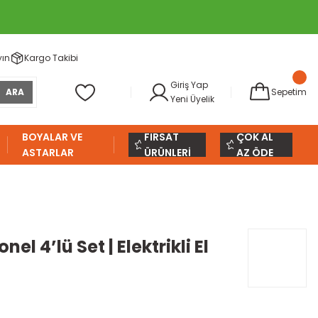
yın
Kargo Takibi
Giriş Yap
ARA
Sepetim
Yeni Üyelik
BOYALAR VE
FIRSAT
ÇOK AL
ASTARLAR
ÜRÜNLERİ
AZ ÖDE
l 4’lü Set | Elektrikli El