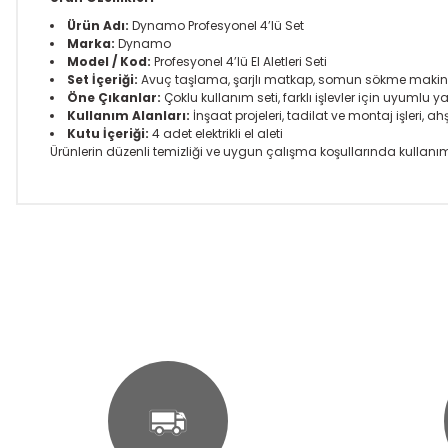
Ürün Adı:
Dynamo Profesyonel 4’lü Set
Marka:
Dynamo
Model / Kod:
Profesyonel 4’lü El Aletleri Seti
Set İçeriği:
Avuç taşlama, şarjlı matkap, somun sökme makinesi
Öne Çıkanlar:
Çoklu kullanım seti, farklı işlevler için uyumlu 
Kullanım Alanları:
İnşaat projeleri, tadilat ve montaj işleri, 
Kutu İçeriği:
4 adet elektrikli el aleti
Ürünlerin düzenli temizliği ve uygun çalışma koşullarında kullanımı
Bu ürünün fiyat bilgisi, resim, ürün açıklamalarında ve diğer k
Görüş ve önerileriniz için teşekkür ederiz.
Ürün resmi kalitesiz, bozuk veya görüntülenemiyor.
Ürün açıklamasında eksik bilgiler bulunuyor.
Ürün bilgilerinde hatalar bulunuyor.
Ürün fiyatı diğer sitelerden daha pahalı.
Bu ürüne benzer farklı alternatifler olmalı.