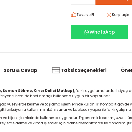
Tavsiye Et
Karşılaştır
WhatsApp
Soru & Cevap
Taksit Seçenekleri
Öner
, Somun Sökme, Kırıcı Delici Matkap)
, farklı uygulamalarda ihtiyaç duy
rofesyonel hem de hobi amaçlı kullanıma uygun bir yapı sunar.
hşap yüzeylerde kesme ve taşlama işlemlerinde kullanılır. Kompakt gövde ya
çift fonksiyonlu kullanım imkânı sunar ve kablosuz yapısı ile farklı çalış
mun ve bijon işlemlerinde kullanıma uygundur. Ergonomik tasarımı, uzun s
yüzeylerde delme ve kırma işlemleri için darbe mekanizması ile donatılmıştır