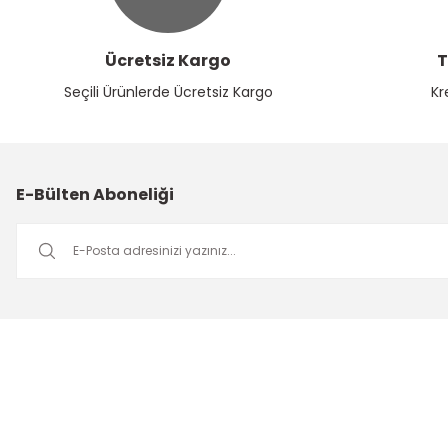
Ücretsiz Kargo
T
Seçili Ürünlerde Ücretsiz Kargo
Kr
E-Bülten Aboneliği
Müşteri Hizmetleri
Mesai saatleri içerisinde aşağıdaki numardan bizimle iletişime
geçebilirsiniz.