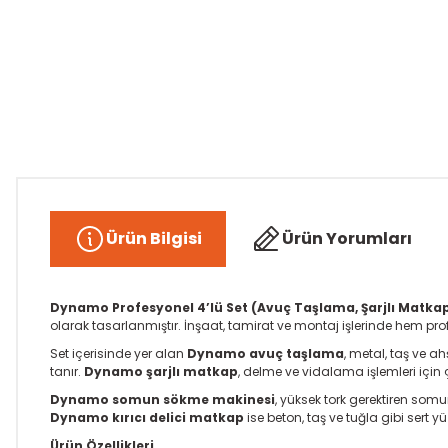
Ürün Bilgisi
Ürün Yorumları
Dynamo Profesyonel 4’lü Set (Avuç Taşlama, Şarjlı Matkap
olarak tasarlanmıştır. İnşaat, tamirat ve montaj işlerinde hem p
Set içerisinde yer alan
Dynamo avuç taşlama
, metal, taş ve a
tanır.
Dynamo şarjlı matkap
, delme ve vidalama işlemleri için 
Dynamo somun sökme makinesi
, yüksek tork gerektiren so
Dynamo kırıcı delici matkap
ise beton, taş ve tuğla gibi sert 
Ürün Özellikleri