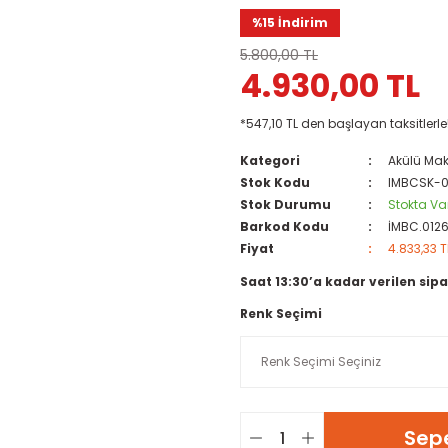
%15 İndirim
5.800,00 TL
4.930,00 TL
*547,10 TL den başlayan taksitlerle
Kategori
Akülü Mak
Stok Kodu
IMBCSK-
Stok Durumu
Stokta Va
Barkod Kodu
İMBC.012
Fiyat
4.833,33 T
Saat 13:30’a kadar verilen sipa
Renk Seçimi
Sepe