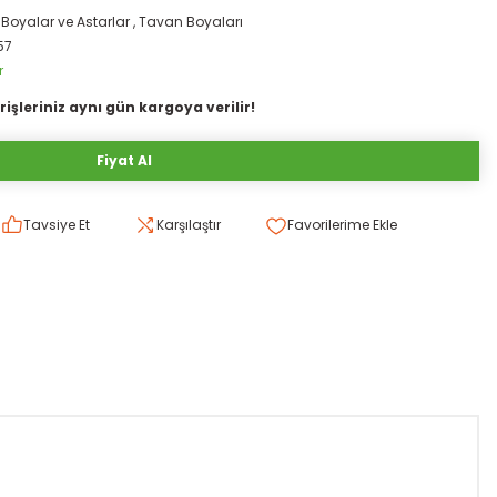
,
Boyalar ve Astarlar
,
Tavan Boyaları
57
r
rişleriniz aynı gün kargoya verilir!
Fiyat Al
Tavsiye Et
Karşılaştır