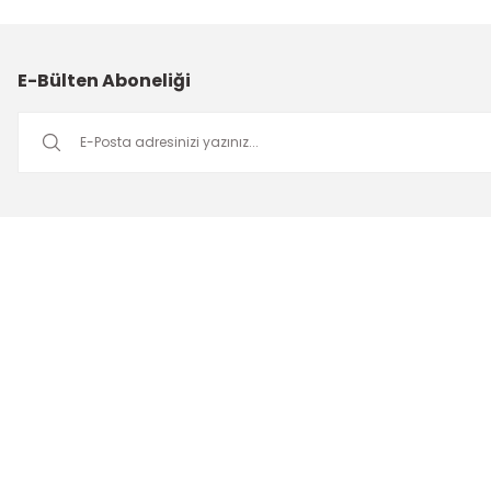
E-Bülten Aboneliği
Müşteri Hizmetleri
Mesai saatleri içerisinde aşağıdaki numardan bizimle iletişime
geçebilirsiniz.
Bizi Arayın
0549 502 21 26
E-Posta