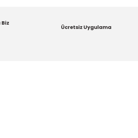
 Biz
Ücretsiz Uygulama
Kategoriler
Bahçe Malzemeleri
Boyalar ve Astarlar
u
Çatı Ürünleri
DYNAMO - Güç Sende Artık!
artı
Elektrikli El Aletleri
u
Hırdavat