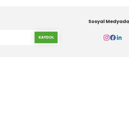
Sosyal Medyada
KAYDOL
Kurumsal
Alışveriş
Hakkımızda
Gizlilik ve Güvenlik
İletişim Formu
Garanti Şartları
İletişim Bilgileri
Havale Bildirim Form
Banka Hesap Bilgileri
Yeni Üyelik Oluştur
Markalar
Ürün İade ve Değişim Ş
S.S.S
Değişim ve İade Form