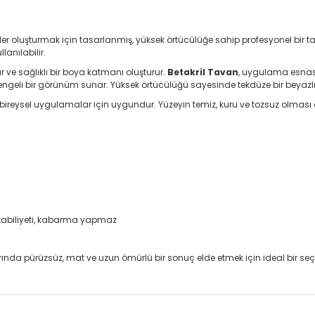
er oluşturmak için tasarlanmış, yüksek örtücülüğe sahip profesyonel bir 
anılabilir.
ve sağlıklı bir boya katmanı oluşturur.
Betakril Tavan
, uygulama esnas
engeli bir görünüm sunar. Yüksek örtücülüğü sayesinde tekdüze bir beyazlı
ireysel uygulamalar için uygundur. Yüzeyin temiz, kuru ve tozsuz olması ö
kabiliyeti, kabarma yapmaz
nda pürüzsüz, mat ve uzun ömürlü bir sonuç elde etmek için ideal bir seçe
onularda yetersiz gördüğünüz noktaları öneri formunu kullanarak tarafım