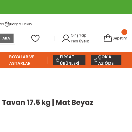
yın
Kargo Takibi
Giriş Yap
ARA
Sepetim
Yeni Üyelik
BOYALAR VE
FIRSAT
ÇOK AL
ASTARLAR
ÜRÜNLERİ
AZ ÖDE
il Tavan 17.5 kg | Mat Beyaz