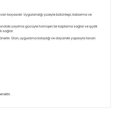
tavan boyasıdır. Uygulandığı yüzeyle bütünleşir, kabarma ve
ındaki yayılma gücüyle homojen bir kaplama sağlar ve işçilik
k sağlar.
nerilir. Ürün, uygulama kolaylığı ve dayanıklı yapısıyla tavan
nektir.
ıza iletebilirsiniz.