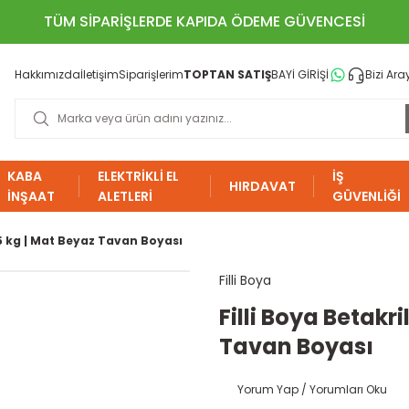
TÜM SİPARİŞLERDE KAPIDA ÖDEME GÜVENCESİ
Hakkımızda
İletişim
Siparişlerim
TOPTAN SATIŞ
BAYİ GİRİŞİ
Bizi Ara
KABA
ELEKTRİKLİ EL
İŞ
HIRDAVAT
İNŞAAT
ALETLERİ
GÜVENLİĞİ
.5 kg | Mat Beyaz Tavan Boyası
Filli Boya
Filli Boya Betakr
Tavan Boyası
Yorum Yap / Yorumları Oku