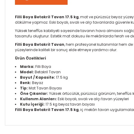
Filli Boya Betakril Tavan 17.5 kg
, mat ve pürüzsüz beyaz yüzeyl
dökülme yapmaz. Eski boyalı, sıvalı ve alçı tavanlarda güvenle kull
Yüksek teneﬀüs kabiliyeti sayesinde tavanın hava almasını sağlar 
tasarrufu oluşturur. Estetik mat dokusu ile mekânlarda ferah ve d
Filli Boya Betakril Tavan
, hem profesyonel kullanımlar hem de b
yüzeylerinde kaliteli bir sonuç elde etmeye yardımcı olur.
Ürün Özellikleri
Marka:
Filli Boya
Model:
Betakril Tavan
Boyut / Kapasite:
17.5 kg
Renk:
Beyaz
Tip:
Mat Tavan Boyası
Öne Çıkanlar:
Yüksek örtücülük, pürüzsüz görünüm, teneﬀüs 
Kullanım Alanları:
Eski boyalı, sıvalı ve alçı tavan yüzeyleri
Kutu İçeriği:
17.5 kg beyaz tavan boyası
Filli Boya Betakril Tavan 17.5 kg
, iç mekân tavan uygulamaları
Bu ürünün fiyat bilgisi, resim, ürün açıklamalarında ve diğer k
Görüş ve önerileriniz için teşekkür ederiz.