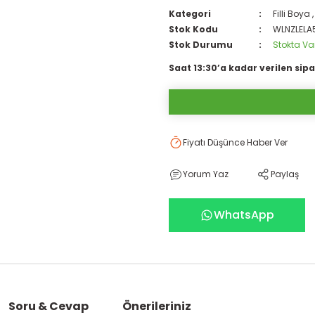
Kategori
Filli Boya
Stok Kodu
WLNZLELA
Stok Durumu
Stokta Va
Saat 13:30’a kadar verilen sipa
Fiyatı Düşünce Haber Ver
Yorum Yaz
Paylaş
WhatsApp
Soru & Cevap
Önerileriniz