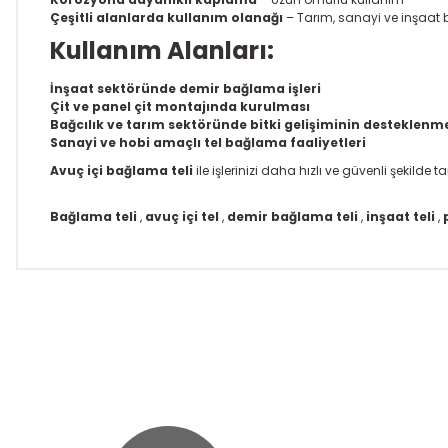
Çeşitli alanlarda kullanım olanağı
– Tarım, sanayi ve inşaat 
Kullanım Alanları:
İnşaat sektöründe demir bağlama işleri
Çit ve panel çit montajında ​​kurulması
Bağcılık ve tarım sektöründe bitki gelişiminin desteklenm
Sanayi ve hobi amaçlı tel bağlama faaliyetleri
Avuç içi bağlama teli
ile işlerinizi daha hızlı ve güvenli şekilde
Bağlama teli
,
avuç içi tel
,
demir bağlama teli
,
inşaat teli
,
Bu ürünün fiyat bilgisi, resim, ürün açıklamalarında ve diğer k
Görüş ve önerileriniz için teşekkür ederiz.
Ürün resmi kalitesiz, bozuk veya görüntülenemiyor.
Ürün açıklamasında eksik bilgiler bulunuyor.
Ürün bilgilerinde hatalar bulunuyor.
Ürün fiyatı diğer sitelerden daha pahalı.