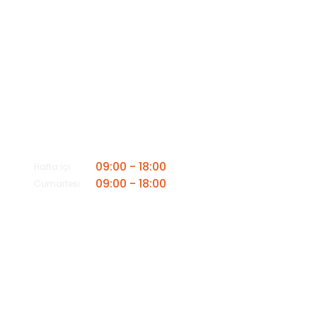
Mesai saatleri içerisinde aşağıdaki numardan bizimle iletişime
geçebilirsiniz.
Bizi Arayın
0549 502 21 26
E-Posta
info@insaatmalzemeleriburada.com
09:00 - 18:00
Hafta içi
09:00 - 18:00
Cumartesi