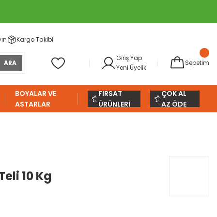
yın
Kargo Takibi
Giriş Yap
ARA
Sepetim
Yeni Üyelik
BOYALAR VE
FIRSAT
ÇOK AL
ASTARLAR
ÜRÜNLERİ
AZ ÖDE
eli 10 Kg