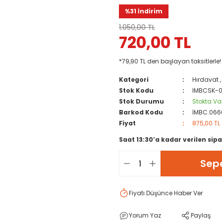
%31 İndirim
1.050,00 TL
720,00 TL
*79,90 TL den başlayan taksitlerle!
Kategori
Hırdavat
Stok Kodu
IMBCSK-
Stok Durumu
Stokta Va
Barkod Kodu
İMBC.066
Fiyat
875,00 TL
Saat 13:30’a kadar verilen sipa
Sepe
Fiyatı Düşünce Haber Ver
Yorum Yaz
Paylaş