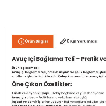
Ürün Bilgisi
Ürün Yorumları
Avuç İçi Bağlama Teli – Pratik v
Ürün açıklaması:
Avuç içi bağlama teli
, özellikle
inşaat ve çelik bağlama işler
sabitleme işlemleri için idealdir.
Kolay kavranabilen avuç içi r
Öne Çıkan Özellikler:
Esnek ve dayanıklı yapı
– Kolay bağlama ve yüksek dayanım
Avuç içi rulosu
– Pratik taşıma ve kullanım kolaylığı
İnşaat ve demir işlerine uygun
– Hızlı ve sağlam kalıcılar için 
Korozyona dayanıklı kaplama
– Uzun ömürlü kullanım