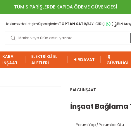
TÜM SİPARİŞLERDE KAPIDA ÖDEME GÜVENCESİ
Hakkımızda
İletişim
Siparişlerim
TOPTAN SATIŞ
BAYİ GİRİŞİ
Bizi Ara
KABA
ELEKTRİKLİ EL
İŞ
HIRDAVAT
İNŞAAT
ALETLERİ
GÜVENLİĞİ
BALCI İNŞAAT
İnşaat Bağlama T
Yorum Yap / Yorumları Oku