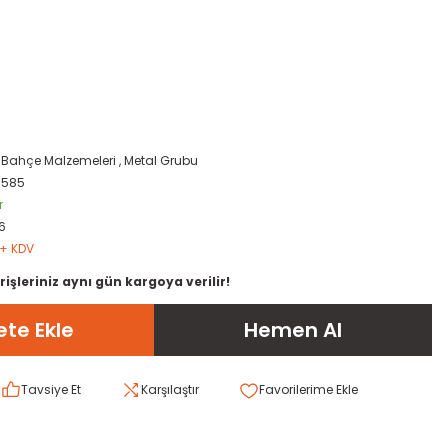
,
Bahçe Malzemeleri
,
Metal Grubu
0585
r
6
 + KDV
rişleriniz aynı gün kargoya verilir!
te Ekle
Hemen Al
Tavsiye Et
Karşılaştır