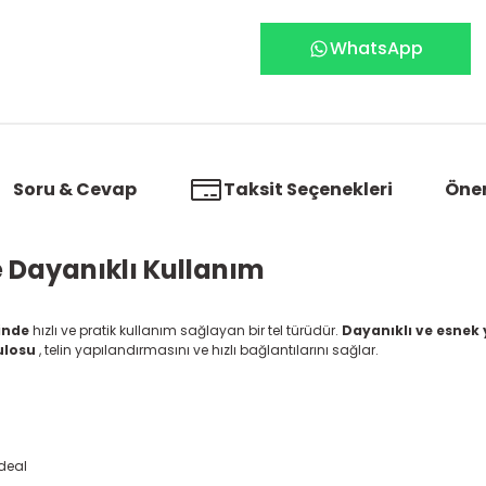
WhatsApp
Soru & Cevap
Taksit Seçenekleri
Öner
e Dayanıklı Kullanım
inde
hızlı ve pratik kullanım sağlayan bir tel türüdür.
Dayanıklı ve esnek 
ulosu
, telin yapılandırmasını ve hızlı bağlantılarını sağlar.
ideal