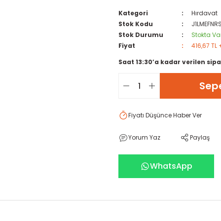
Kategori
Hırdavat
Stok Kodu
J1LMEFNR
Stok Durumu
Stokta Va
Fiyat
416,67 TL 
Saat 13:30’a kadar verilen sipa
Sepe
Fiyatı Düşünce Haber Ver
Yorum Yaz
Paylaş
WhatsApp