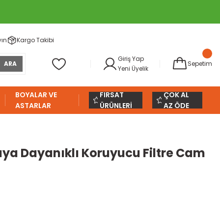
yın
Kargo Takibi
Giriş Yap
ARA
Sepetim
Yeni Üyelik
BOYALAR VE
FIRSAT
ÇOK AL
ASTARLAR
ÜRÜNLERİ
AZ ÖDE
ıya Dayanıklı Koruyucu Filtre Cam