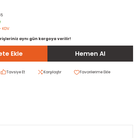
S5
r
+ KDV
rişleriniz aynı gün kargoya verilir!
te Ekle
Hemen Al
Tavsiye Et
Karşılaştır