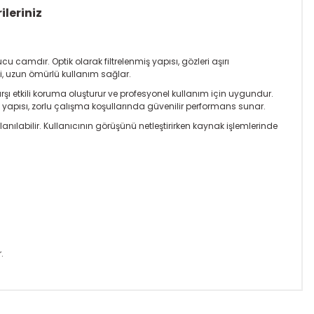
ileriniz
 camdır. Optik olarak filtrelenmiş yapısı, gözleri aşırı
si, uzun ömürlü kullanım sağlar.
şı etkili koruma oluşturur ve profesyonel kullanım için uygundur.
yapısı, zorlu çalışma koşullarında güvenilir performans sunar.
nılabilir. Kullanıcının görüşünü netleştirirken kaynak işlemlerinde
.
ıza iletebilirsiniz.