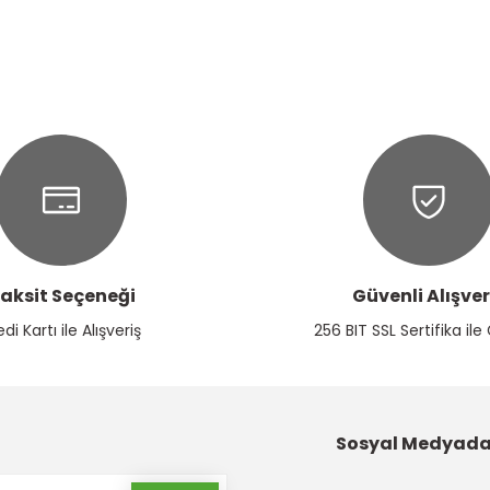
Ürün hakkında henüz soru sorulmamış.
Bu ürüne ilk yorumu siz yapın!
Yorum Yaz
Soru Sor
aksit Seçeneği
Güvenli Alışver
Gönder
edi Kartı ile Alışveriş
256 BIT SSL Sertifika ile
Sosyal Medyada