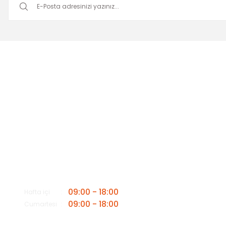
Müşteri Hizmetleri
Mesai saatleri içerisinde aşağıdaki numardan bizimle iletişime
geçebilirsiniz.
Bizi Arayın
0549 502 21 26
E-Posta
info@insaatmalzemeleriburada.com
09:00 - 18:00
Hafta içi
09:00 - 18:00
Cumartesi