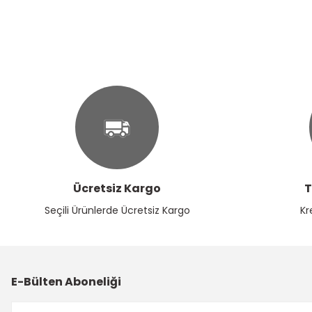
Ürün resmi kalitesiz, bozuk veya görüntülenemiyor.
Ürün açıklamasında eksik bilgiler bulunuyor.
Ürün bilgilerinde hatalar bulunuyor.
Ürün fiyatı diğer sitelerden daha pahalı.
Bu ürüne benzer farklı alternatifler olmalı.
Ücretsiz Kargo
T
Seçili Ürünlerde Ücretsiz Kargo
Kr
E-Bülten Aboneliği