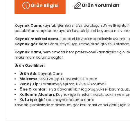
Ürün Bilgisi
Ürün Yorumları
Kaynak Camı
, kaynak işlemleri sırasında oluşan UV ve IR ışınla
parlaklıktan ve ışıktan koruyarak kaynak işlemi boyunca net ve kon
Kaynak maskesi camı
, standart kaynak maskeleriyle uyumlu olu
Kaynak göz camı
, endüstriyel uygulamalarda güvenlik standart
Kaynak Camı
, hem amatör hem profesyonel kaynakçılar için ideal
maksimum koruma sağlar.
Ürün Özellikleri
Ürün Adı:
Kaynak Camı
Malzeme:
Isıya ve ışığa dayanıklı filtre cam
Renk / Tip:
Karartılmış yeşil ton, UV ve IR korumalı
Öne Çıkanlar:
Isıya dayanıklılık, net görüş, yüksek koruma,
Kullanım Alanları:
Kaynak işleri, metal imalatı, bakım ve mont
Kutu İçeriği:
1 adet kaynak koruma camı
Kaynak işlemlerinde maksimum göz koruması ve net görüş için idea
Bu ürünün fiyat bilgisi, resim, ürün açıklamalarında ve diğer k
Görüş ve önerileriniz için teşekkür ederiz.