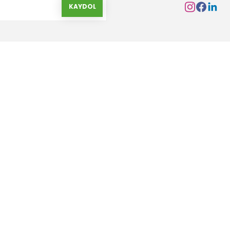
KAYDOL
Kurumsal
Alışveriş
Hakkımızda
Gizlilik ve Güvenlik
İletişim Formu
Garanti Şartları
İletişim Bilgileri
Havale Bildirim Form
Banka Hesap Bilgileri
Yeni Üyelik Oluştur
Markalar
Ürün İade ve Değişim Ş
S.S.S
Değişim ve İade Form
Blog
Mesafeli Satış Sözleş