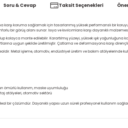
Soru & Cevap
Taksit Seçenekleri
Öner
rına karşı koruma sağlamak için tasarlanmış yüksek performanslı bir koruyucu
forlu bir görüş alanı sunar. Isıya ve kıvılcımlara karşı dayanıklı malzeme
p kolayca monte edilebilir. Karartılmış yüzeyi, yüksek ışık yoğunluğuna kar
larına uygun şekilde üretilmiştir. Çatlama ve deformasyona karşı dirençli 
dir. Metal işleme, otomotiv, endüstriyel üretim ve bakım atölyelerinde kulla
 uzun ömürlü kullanım, maske uyumluluğu
aj atölyeleri, otomotiv sektörü
l bir çözümdür. Dayanıklı yapısı uzun süreli profesyonel kullanım sağlar
onularda yetersiz gördüğünüz noktaları öneri formunu kullanarak tarafım