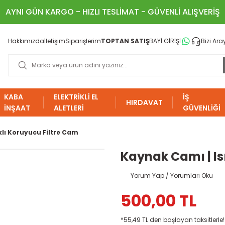
AYNI GÜN KARGO - HIZLI TESLİMAT - GÜVENLİ ALIŞVERİŞ
Hakkımızda
İletişim
Siparişlerim
TOPTAN SATIŞ
BAYİ GİRİŞİ
Bizi Ara
KABA
ELEKTRİKLİ EL
İŞ
HIRDAVAT
İNŞAAT
ALETLERİ
GÜVENLİĞİ
klı Koruyucu Filtre Cam
Kaynak Camı | Is
Yorum Yap / Yorumları Oku
500,00 TL
*55,49 TL den başlayan taksitlerle!