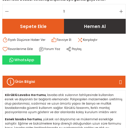
rı
I
Sepete Ekle
Hemen Al
ma ve Kartonpiyer
ı
ler
arçları
Fiyatı Düşünce Haber Ver
Tavsiye Et
Karşılaştır
arı
leri
lar
RESTE
AMA HARÇLARI
Yorum Yaz
Paylaş
rı
ERTLEŞTİRİCİLER
WhatsApp
i
EL & PANEL
Ürün Bilgisi
Körüklü Lavabo Hortumu
, lavabo atık sularının tahliyesinde kullanılan
esnek ve dayanıklı bir bağlantı elemanıdır. Polipropilen malzemeden üretilmiş
ı
ZBETON
olup paslanmaz, sızdırmaz ve uzun ömürlü yapısı ile banyo ve mutfak
lavabolarında güvenli kullanım sağlar. Körüklü tasarımı, farklı montaj
pozisyonlarına uyum gösterir ve dar alanlarda kolay kurulum imkânı verir.
itleri
Esnek lavabo hortumu
, yüksek ısıl dayanıma ve mükemmel esnekliğe
sahiptir. Eğilme ve bükülmelere karşı dirençli olduğundan uzun süre formunu
korur. Lavabo gider bağlantılarında su sızdırmazlığı sağlar ve atık su