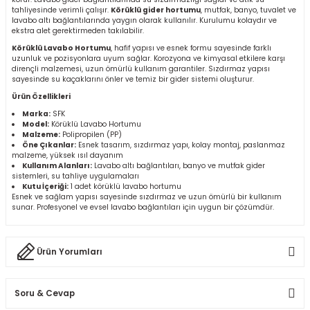
tahliyesinde verimli çalışır.
Körüklü gider hortumu
, mutfak, banyo, tuvalet ve
r
lavabo altı bağlantılarında yaygın olarak kullanılır. Kurulumu kolaydır ve
ekstra alet gerektirmeden takılabilir.
k/Mastik
Körüklü Lavabo Hortumu
, hafif yapısı ve esnek formu sayesinde farklı
uzunluk ve pozisyonlara uyum sağlar. Korozyona ve kimyasal etkilere karşı
dirençli malzemesi, uzun ömürlü kullanım garantiler. Sızdırmaz yapısı
sayesinde su kaçaklarını önler ve temiz bir gider sistemi oluşturur.
arı
Ürün Özellikleri
Marka:
SFK
Vernikler
Model:
Körüklü Lavabo Hortumu
Malzeme:
Polipropilen (PP)
Öne Çıkanlar:
Esnek tasarım, sızdırmaz yapı, kolay montaj, paslanmaz
malzeme, yüksek ısıl dayanım
Kullanım Alanları:
Lavabo altı bağlantıları, banyo ve mutfak gider
sistemleri, su tahliye uygulamaları
Kutu İçeriği:
1 adet körüklü lavabo hortumu
Esnek ve sağlam yapısı sayesinde sızdırmaz ve uzun ömürlü bir kullanım
sunar. Profesyonel ve evsel lavabo bağlantıları için uygun bir çözümdür.
Ürün Yorumları
Soru & Cevap
Bu ürüne ilk yorumu siz yapın!