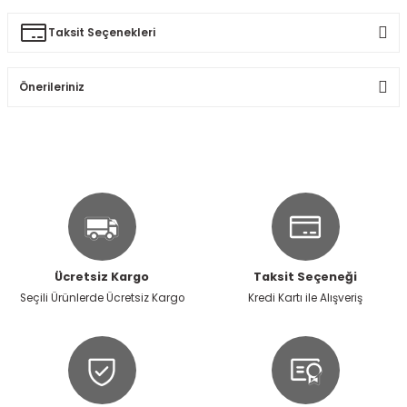
Taksit Seçenekleri
Ürün hakkında henüz soru sorulmamış.
Yorum Yaz
Önerileriniz
Soru Sor
Bu ürünün fiyat bilgisi, resim, ürün açıklamalarında ve diğer
konularda yetersiz gördüğünüz noktaları öneri formunu
kullanarak tarafımıza iletebilirsiniz.
Görüş ve önerileriniz için teşekkür ederiz.
Ürün resmi kalitesiz, bozuk veya görüntülenemiyor.
Ürün açıklamasında eksik bilgiler bulunuyor.
Ücretsiz Kargo
Taksit Seçeneği
Ürün bilgilerinde hatalar bulunuyor.
Seçili Ürünlerde Ücretsiz Kargo
Kredi Kartı ile Alışveriş
Ürün fiyatı diğer sitelerden daha pahalı.
Bu ürüne benzer farklı alternatifler olmalı.