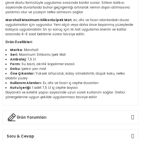
çevre dostu formülüyle uygulama sırasında konfor sunar. Silikon katkısı
r
sayesinde duvarlarda buhar geçirgenliği artırarak nemin dışarı atılmasına
yardımcı olur ve yüzeyin nefes almasını sağlar.
Marshall Maximum Silikonlu İpek Mat
, ev, ofis ve ticari alanlardaki duvar
k/Mastik
uygulamaları için uygundur. Yeni alçılı veya daha önce boyanmış yüzeylerde
kolayca uygulanabilir. En iyi sonuç için iki kat uygulama önerilir ve katlar
arasında 4–6 saat bekleme süresi tavsiye edilir.
arı
Ürün Özellikleri
Marka:
Marshall
Vernikler
Seri:
Maximum Silikonlu İpek Mat
Ambalaj:
7,5 Lt
Form:
Su bazlı, akrilik kopolimer esaslı
Doku:
İpeksi yarı mat
Öne Çıkanlar:
Yüksek örtücülük, kolay silinebilirlik, düşük koku, nefes
alabilir yüzey
Kullanım Alanları:
Ev, ofis ve ticari iç cephe duvarları
Kutu İçeriği:
1 adet 7,5 Lt iç cephe boyası
Dayanıklı ve estetik yapısı sayesinde uzun süreli kullanım sağlar. Üretici
yönergelerine uygun şekilde uygulanması tavsiye edilir.
Ürün Yorumları
Soru & Cevap