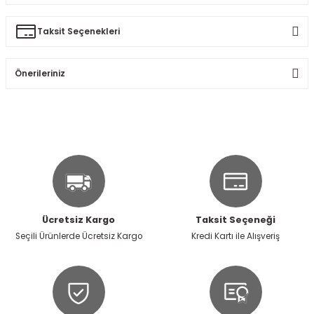
Bu ürüne ilk yorumu siz yapın!
Taksit Seçenekleri
Ürün hakkında henüz soru sorulmamış.
Yorum Yaz
Önerileriniz
Soru Sor
Bu ürünün fiyat bilgisi, resim, ürün açıklamalarında ve diğer
konularda yetersiz gördüğünüz noktaları öneri formunu
kullanarak tarafımıza iletebilirsiniz.
Görüş ve önerileriniz için teşekkür ederiz.
Ürün resmi kalitesiz, bozuk veya görüntülenemiyor.
Ürün açıklamasında eksik bilgiler bulunuyor.
Ücretsiz Kargo
Taksit Seçeneği
Ürün bilgilerinde hatalar bulunuyor.
Seçili Ürünlerde Ücretsiz Kargo
Kredi Kartı ile Alışveriş
Ürün fiyatı diğer sitelerden daha pahalı.
Bu ürüne benzer farklı alternatifler olmalı.