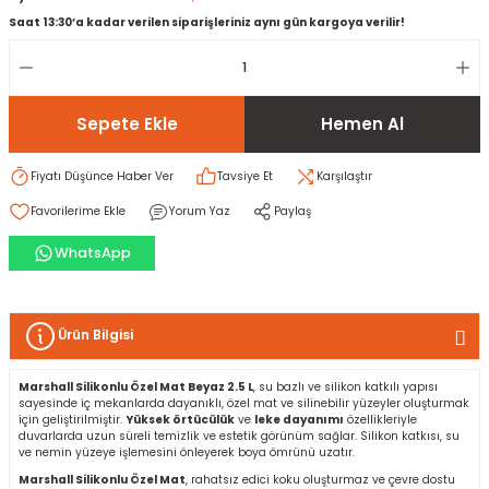
Saat 13:30’a kadar verilen siparişleriniz aynı gün kargoya verilir!
rı
I
ma ve Kartonpiyer
ı
ler
arçları
Sepete Ekle
Hemen Al
arı
leri
lar
RESTE
AMA HARÇLARI
Fiyatı Düşünce Haber Ver
Tavsiye Et
Karşılaştır
Yorum Yaz
Paylaş
rı
ERTLEŞTİRİCİLER
WhatsApp
i
EL & PANEL
Ürün Bilgisi
Marshall Silikonlu Özel Mat Beyaz 2.5 L
, su bazlı ve silikon katkılı yapısı
ı
ZBETON
sayesinde iç mekanlarda dayanıklı, özel mat ve silinebilir yüzeyler oluşturmak
için geliştirilmiştir.
Yüksek örtücülük
ve
leke dayanımı
özellikleriyle
duvarlarda uzun süreli temizlik ve estetik görünüm sağlar. Silikon katkısı, su
itleri
ve nemin yüzeye işlemesini önleyerek boya ömrünü uzatır.
Marshall Silikonlu Özel Mat
, rahatsız edici koku oluşturmaz ve çevre dostu