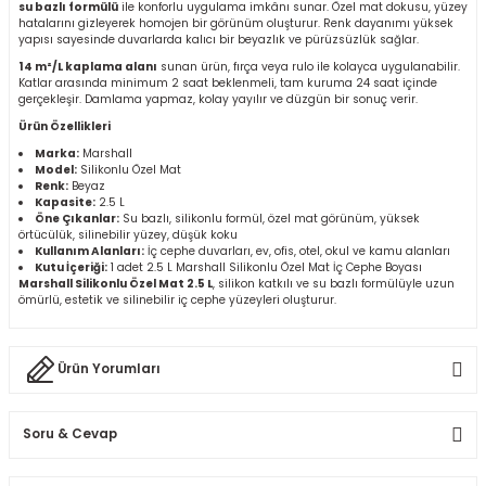
su bazlı formülü
ile konforlu uygulama imkânı sunar. Özel mat dokusu, yüzey
r
hatalarını gizleyerek homojen bir görünüm oluşturur. Renk dayanımı yüksek
yapısı sayesinde duvarlarda kalıcı bir beyazlık ve pürüzsüzlük sağlar.
14 m²/L kaplama alanı
sunan ürün, fırça veya rulo ile kolayca uygulanabilir.
k/Mastik
Katlar arasında minimum 2 saat beklenmeli, tam kuruma 24 saat içinde
gerçekleşir. Damlama yapmaz, kolay yayılır ve düzgün bir sonuç verir.
Ürün Özellikleri
arı
Marka:
Marshall
Model:
Silikonlu Özel Mat
Renk:
Beyaz
Vernikler
Kapasite:
2.5 L
Öne Çıkanlar:
Su bazlı, silikonlu formül, özel mat görünüm, yüksek
örtücülük, silinebilir yüzey, düşük koku
Kullanım Alanları:
İç cephe duvarları, ev, ofis, otel, okul ve kamu alanları
Kutu İçeriği:
1 adet 2.5 L Marshall Silikonlu Özel Mat İç Cephe Boyası
Marshall Silikonlu Özel Mat 2.5 L
, silikon katkılı ve su bazlı formülüyle uzun
ömürlü, estetik ve silinebilir iç cephe yüzeyleri oluşturur.
Ürün Yorumları
Soru & Cevap
Bu ürüne ilk yorumu siz yapın!