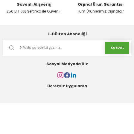
Güvenli Alışveriş
Orjinal Ürün Garantisi
Sepete Ekle
256 BIT SSL Sertifika ile Güvenli
Tüm Ürünlerimiz Orjinaldir
SGS
E-Bülten Aboneliği
Matkap Ucu SDS Plus 11x160 Hilti Ucu | Elmas Kaplamalı
KAYDOL
39,00 TL
Sosyal Medyada Biz
Sepete Ekle
Ücretsiz Uygulama
SGS
Matkap Ucu SDS Plus 6x210 Hilti Ucu | Elmas Kaplamalı
Kurumsal
36,00 TL
Alışveriş