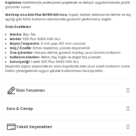
kaplama
özellikleriyle profesyonel projelerde ve detaylı uygulamalarda pratik
r
çözümler sunar.
Matkap Ucu SDS Plus 9x160 Hilti Ucu
, inşaat, tadilat, betonarme delme ve taş
işçiliği gibi farklı kullanım alanlarında güvenilir performans sağlar.
k/Mastik
Ürün Özellikleri
Marka:
Bay-Tec
arı
Model:
SDS Plus 9x160 Hilti Ucu
Boyut / Kapasite:
9 mm çap, 160 mm uzunluk
Güç / Özellik:
Elmas kaplama, yüksek dayanıklılık
Vernikler
Öne Çıkanlar:
Hassas delme, güvenli montaj, uzun ömürlü kullanım
Kullanım Alanları:
Beton, taş, tuğla ve doğal taş yüzeyler
Kutu İçeriği:
1 adet SDS Plus 9x160 Hilti Ucu
Dayanıklı yapısı sayesinde en zorlu koşullarda bile uzun süreli kullanım sunar.
Üretici yönergelerine uygun şekilde kullanılması tavsiye edilir.
Ürün Yorumları
Soru & Cevap
Bu ürüne ilk yorumu siz yapın!
Taksit Seçenekleri
Ürün hakkında henüz soru sorulmamış.
Yorum Yaz