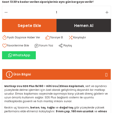
Saat 13:30’a kadar verilen siparişleriniz aynı gün kargoya verilir!
rı
I
Sepete Ekle
Hemen Al
ma ve Kartonpiyer
ı
ler
arçları
Fiyatı Düşünce Haber Ver
Tavsiye Et
Karşılaştır
arı
leri
lar
RESTE
AMA HARÇLARI
Yorum Yaz
Paylaş
rı
ERTLEŞTİRİCİLER
WhatsApp
i
EL & PANEL
Ürün Bilgisi
Matkap Ucu SDS Plus 9x160 – Hilti Ucu | Elmas Kaplamalı
, sert ve aşındırıcı
yüzeylerde delme işlemleri için özel olarak geliştirilmiş dayanıklı bir matkap
ı
ZBETON
ucudur. Elmas kaplaması sayesinde aşınmaya karşı yüksek direnç gösterir ve
uzun ömürlü kullanım sağlar. SDS Plus bağlantı sistemi ile uyumlu
matkaplarda güvenli ve hızlı montaj imkanı sunar.
itleri
Keskin uç tasarımı,
beton
,
taş
,
tuğla
ve
doğal taş
gibi yüzeylerde yüksek
performans elde etmenizi kolaylaştırır.
9 mm çap
,
160 mm uzunluk
ve
elmas