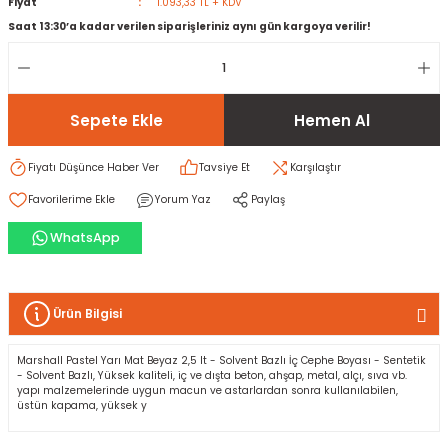
Fiyat
1.093,33 TL + KDV
Saat 13:30’a kadar verilen siparişleriniz aynı gün kargoya verilir!
rı
I
ma ve Kartonpiyer
ı
ler
arçları
Sepete Ekle
Hemen Al
arı
leri
lar
RESTE
AMA HARÇLARI
Fiyatı Düşünce Haber Ver
Tavsiye Et
Karşılaştır
Yorum Yaz
Paylaş
rı
ERTLEŞTİRİCİLER
WhatsApp
i
EL & PANEL
Ürün Bilgisi
ı
ZBETON
Marshall Pastel Yarı Mat Beyaz 2,5 lt - Solvent Bazlı İç Cephe Boyası - Sentetik
- Solvent Bazlı, Yüksek kaliteli, iç ve dışta beton, ahşap, metal, alçı, sıva vb.
yapı malzemelerinde uygun macun ve astarlardan sonra kullanılabilen,
üstün kapama, yüksek y
itleri