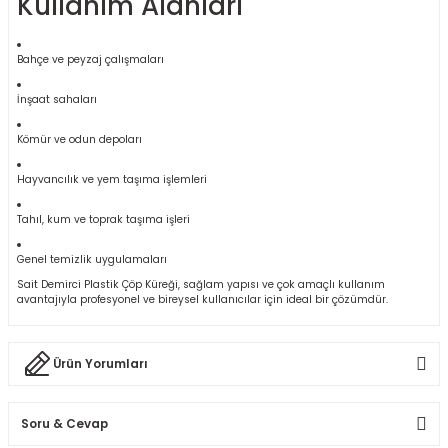
Kullanım Alanları
Bahçe ve peyzaj çalışmaları
İnşaat sahaları
Kömür ve odun depoları
Hayvancılık ve yem taşıma işlemleri
Tahıl, kum ve toprak taşıma işleri
Genel temizlik uygulamaları
Sait Demirci Plastik Çöp Küreği, sağlam yapısı ve çok amaçlı kullanım
avantajıyla profesyonel ve bireysel kullanıcılar için ideal bir çözümdür.
Ürün Yorumları
Soru & Cevap
Bu ürüne ilk yorumu siz yapın!