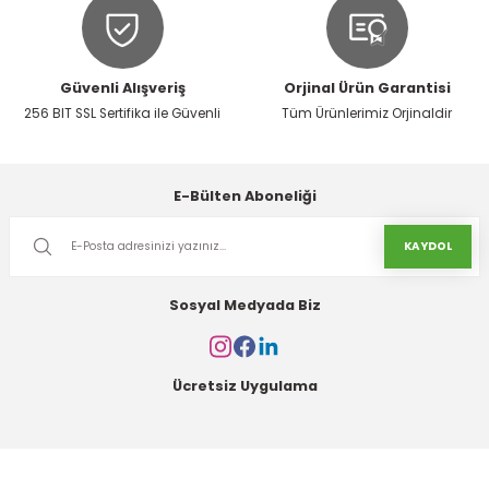
Gönder
182,50 TL
Güvenli Alışveriş
Orjinal Ürün Garantisi
Sepete Ekle
256 BIT SSL Sertifika ile Güvenli
Tüm Ürünlerimiz Orjinaldir
%41 İNDIRIM
SGS
E-Bülten Aboneliği
SGS Serpme Küreği 20×40 cm | Kırılmaz Plastik Gövde
KAYDOL
110,00 TL
65,00 TL
Sosyal Medyada Biz
Sepete Ekle
%28 İNDIRIM
Ücretsiz Uygulama
SGS
SGS Sıvacı Küreği Sarı | Dayanıklı Plastik Gövde