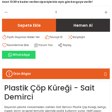
Saat 13:30’a kadar verilen siparişleriniz aynı gün kargoya verilir!
rı
I
Sepete Ekle
Hemen Al
ma ve Kartonpiyer
ı
ler
arçları
Fiyatı Düşünce Haber Ver
Tavsiye Et
Karşılaştır
arı
leri
lar
RESTE
AMA HARÇLARI
Yorum Yaz
Paylaş
rı
ERTLEŞTİRİCİLER
WhatsApp
i
EL & PANEL
Ürün Bilgisi
Plastik Çöp Küreği - Sait
ı
ZBETON
Demirci
itleri
Dayanıklı plastik malzemeden üretilen Sait Demirci Plastik Çöp Küreği, bahçe,
inşaat, tarım ve genel temizlik işlerinde pratik kullanım sunar. Hafif yapısı