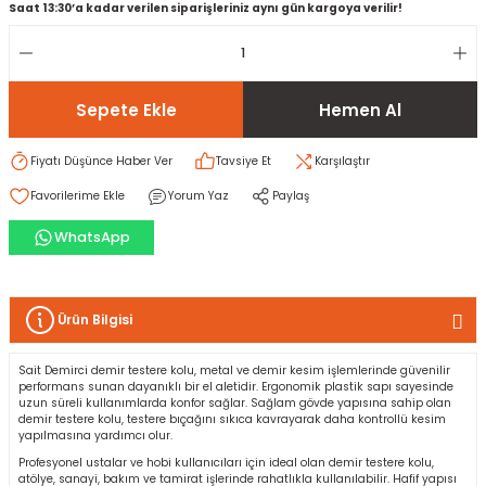
Saat 13:30’a kadar verilen siparişleriniz aynı gün kargoya verilir!
rı
I
Sepete Ekle
Hemen Al
ma ve Kartonpiyer
ı
ler
arçları
Fiyatı Düşünce Haber Ver
Tavsiye Et
Karşılaştır
arı
leri
lar
RESTE
AMA HARÇLARI
Yorum Yaz
Paylaş
rı
ERTLEŞTİRİCİLER
WhatsApp
i
EL & PANEL
Ürün Bilgisi
Sait Demirci demir testere kolu, metal ve demir kesim işlemlerinde güvenilir
performans sunan dayanıklı bir el aletidir. Ergonomik plastik sapı sayesinde
ı
ZBETON
uzun süreli kullanımlarda konfor sağlar. Sağlam gövde yapısına sahip olan
demir testere kolu, testere bıçağını sıkıca kavrayarak daha kontrollü kesim
yapılmasına yardımcı olur.
itleri
Profesyonel ustalar ve hobi kullanıcıları için ideal olan demir testere kolu,
atölye, sanayi, bakım ve tamirat işlerinde rahatlıkla kullanılabilir. Hafif yapısı