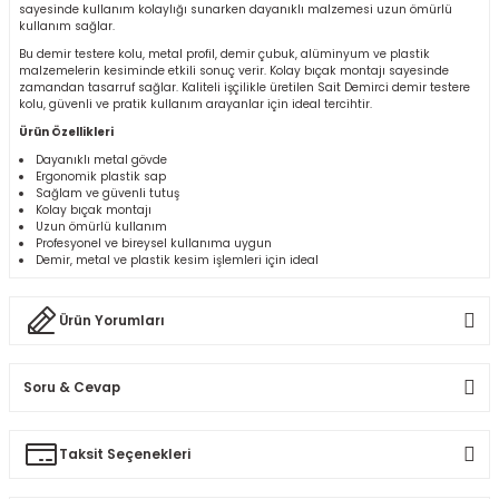
sayesinde kullanım kolaylığı sunarken dayanıklı malzemesi uzun ömürlü
r
kullanım sağlar.
Bu demir testere kolu, metal profil, demir çubuk, alüminyum ve plastik
malzemelerin kesiminde etkili sonuç verir. Kolay bıçak montajı sayesinde
k/Mastik
zamandan tasarruf sağlar. Kaliteli işçilikle üretilen Sait Demirci demir testere
kolu, güvenli ve pratik kullanım arayanlar için ideal tercihtir.
Ürün Özellikleri
arı
Dayanıklı metal gövde
Ergonomik plastik sap
Vernikler
Sağlam ve güvenli tutuş
Kolay bıçak montajı
Uzun ömürlü kullanım
Profesyonel ve bireysel kullanıma uygun
Demir, metal ve plastik kesim işlemleri için ideal
Ürün Yorumları
Soru & Cevap
Bu ürüne ilk yorumu siz yapın!
Taksit Seçenekleri
Ürün hakkında henüz soru sorulmamış.
Yorum Yaz