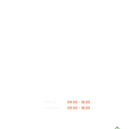
Kategoriler
Müşteri Hizmetleri
Mesai saatleri içerisinde aşağıdaki numardan bizimle iletişime geçebilirsiniz.
Bizi Arayın
0549 502 21 26
E-Posta
info@insaatmalzemeleriburada.com
09:00 - 18:00
Hafta içi
09:00 - 18:00
Cumartesi