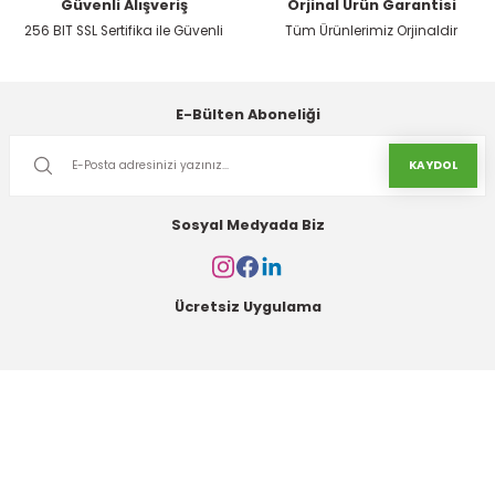
Güvenli Alışveriş
Orjinal Ürün Garantisi
Sepete Ekle
256 BIT SSL Sertifika ile Güvenli
Tüm Ürünlerimiz Orjinaldir
DYNAMO
E-Bülten Aboneliği
Dynamo Tilki Kuyruğu | Dayanıklı ve Ergonomik El Testeresi
KAYDOL
1.850,00 TL
Sosyal Medyada Biz
Sepete Ekle
Ücretsiz Uygulama
Kurumsal
Alışveriş