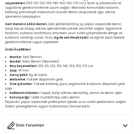
seçenekleri
(100-110-120-130-140-150-160-170 cm), farklı iş sahalarına ve
r
uygulama gereksinimlerine uyum sağlar. Manivela formundaki tasarım,
kaldıraç prensibiyle maksimum kuvvet iletimi oluşturarak ağır sökme
işlemlerini kolaylaştırır.
k/Mastik
Sait Demirci sökü demiri
, özel şekillendirilmiş uç yapısı sayesinde demir,
kalıp, taş ve ahşap sökme işlemlerinde yüksek verimlilik sağlar. Ergonomik
tasarımı, kullanıcı kontrolünü artırırken uzun süreli çalışmalarda denge ve
arı
kullanım rahatlığı sunar. Ürün,
kg ile satılmaktadır
ve ağırlık bazlı tedarik
gereksinimlerine uygun yapıdadır.
Ürün Özellikleri
Vernikler
Marka:
Sait Demirci
Model:
Sökü Demiri (Manivela)
Boy Seçenekleri:
100, 110, 120, 130, 140, 150, 160, 170 cm
Çap:
14 mm
Satış Şekli:
Kg ile satılır
Malzeme:
Yüksek dayanımlı çelik
Öne Çıkanlar:
Yüksek kaldıraç gücü, ergonomik kullanım, dayanıklı çelik
yapı
Kullanım Alanları:
İnşaat, kalıp sökme, demontaj, zemin ve demir işleri
Kutu İçeriği:
1 adet muhtelif boy sökü demiri
Dayanıklı yapısı sayesinde profesyonel işlerde uzun süreli performans sağlar.
Üretici yönergelerine uygun kullanılması tavsiye edilir.
Ürün Yorumları