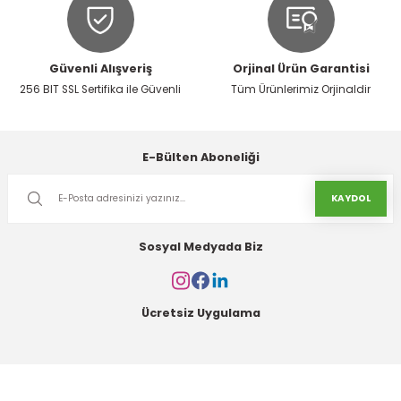
Gönder
0,00 TL
Güvenli Alışveriş
Orjinal Ürün Garantisi
Fiyat Al
256 BIT SSL Sertifika ile Güvenli
Tüm Ürünlerimiz Orjinaldir
İMBC
E-Bülten Aboneliği
Çakıl Taşı Dere Çakılı - Doğal Taş Agrega Peyzaj Kullanımı
KAYDOL
0,00 TL
Sosyal Medyada Biz
Fiyat Al
Ücretsiz Uygulama
BALCI İNŞAAT
BALCI İNŞAAT
Kum 03-05-07 No
C12-Hazır Beton (pompalı)
Kurumsal