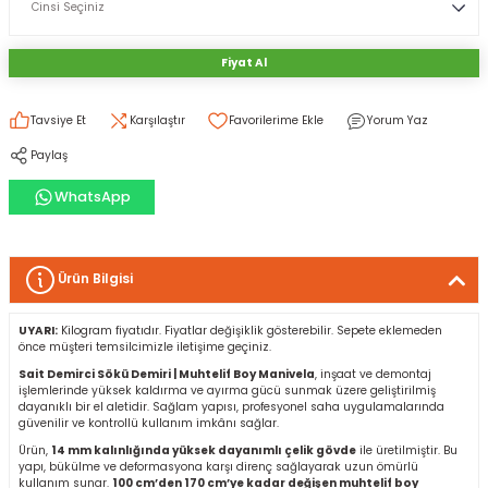
rı
I
Fiyat Al
ma ve Kartonpiyer
ı
ler
arçları
Tavsiye Et
Karşılaştır
Yorum Yaz
Paylaş
arı
leri
lar
RESTE
AMA HARÇLARI
WhatsApp
rı
ERTLEŞTİRİCİLER
Ürün Bilgisi
i
EL & PANEL
UYARI:
Kilogram fiyatıdır. Fiyatlar değişiklik gösterebilir. Sepete eklemeden
önce müşteri temsilcimizle iletişime geçiniz.
Sait Demirci Sökü Demiri | Muhtelif Boy Manivela
, inşaat ve demontaj
işlemlerinde yüksek kaldırma ve ayırma gücü sunmak üzere geliştirilmiş
ı
ZBETON
dayanıklı bir el aletidir. Sağlam yapısı, profesyonel saha uygulamalarında
güvenilir ve kontrollü kullanım imkânı sağlar.
itleri
Ürün,
14 mm kalınlığında yüksek dayanımlı çelik gövde
ile üretilmiştir. Bu
yapı, bükülme ve deformasyona karşı direnç sağlayarak uzun ömürlü
kullanım sunar.
100 cm’den 170 cm’ye kadar değişen muhtelif boy