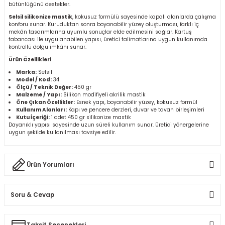
bütünlüğünü destekler.
r
Selsil silikonize mastik
, kokusuz formülü sayesinde kapalı alanlarda çalışma
konforu sunar. Kuruduktan sonra boyanabilir yüzey oluşturması, farklı iç
mekân tasarımlarına uyumlu sonuçlar elde edilmesini sağlar. Kartuş
k/Mastik
tabancası ile uygulanabilen yapısı, üretici talimatlarına uygun kullanımda
kontrollü dolgu imkânı sunar.
Ürün Özellikleri
arı
Marka:
Selsil
Model / Kod:
34
Vernikler
Ölçü / Teknik Değer:
450 gr
Malzeme / Yapı:
Silikon modifiyeli akrilik mastik
Öne Çıkan Özellikler:
Esnek yapı, boyanabilir yüzey, kokusuz formül
Kullanım Alanları:
Kapı ve pencere derzleri, duvar ve tavan birleşimleri
Kutu İçeriği:
1 adet 450 gr silikonize mastik
Dayanıklı yapısı sayesinde uzun süreli kullanım sunar. Üretici yönergelerine
uygun şekilde kullanılması tavsiye edilir.
Ürün Yorumları
Soru & Cevap
Bu ürüne ilk yorumu siz yapın!
Taksit Seçenekleri