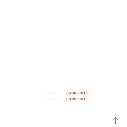
Kategoriler
Müşteri Hizmetleri
Mesai saatleri içerisinde aşağıdaki numardan bizimle iletişime geçebilirsiniz.
Bizi Arayın
0549 502 21 26
E-Posta
info@insaatmalzemeleriburada.com
09:00 - 18:00
Hafta içi
09:00 - 18:00
Cumartesi
Copyright 2025© -
www.insaatmalzemeleri.com
- Kredi kartı