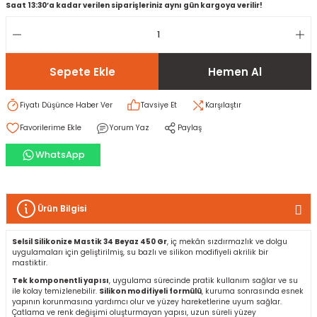
Saat 13:30’a kadar verilen siparişleriniz aynı gün kargoya verilir!
rı
I
Sepete Ekle
Hemen Al
ma ve Kartonpiyer
ı
ler
arçları
Fiyatı Düşünce Haber Ver
Tavsiye Et
Karşılaştır
arı
leri
lar
RESTE
AMA HARÇLARI
Yorum Yaz
Paylaş
rı
ERTLEŞTİRİCİLER
WhatsApp
i
EL & PANEL
Ürün Bilgisi
Selsil Silikonize Mastik 34 Beyaz 450 Gr
, iç mekân sızdırmazlık ve dolgu
uygulamaları için geliştirilmiş, su bazlı ve silikon modifiyeli akrilik bir
ı
ZBETON
mastiktir.
Tek komponentli yapısı
, uygulama sürecinde pratik kullanım sağlar ve su
ile kolay temizlenebilir.
Silikon modifiyeli formülü
, kuruma sonrasında esnek
itleri
yapının korunmasına yardımcı olur ve yüzey hareketlerine uyum sağlar.
Çatlama ve renk değişimi oluşturmayan yapısı, uzun süreli yüzey