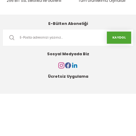
256 BIT SSL Sertifika ile Güvenli
Tüm Ürünlerimiz Orjinaldir
Gönder
E-Bülten Aboneliği
KAYDOL
Sosyal Medyada Biz
Ücretsiz Uygulama
Kurumsal
Alışveriş