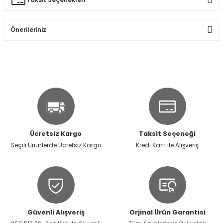
Ürün hakkında henüz soru sorulmamış.
Yorum Yaz
Önerileriniz
Soru Sor
Bu ürünün fiyat bilgisi, resim, ürün açıklamalarında ve diğer
konularda yetersiz gördüğünüz noktaları öneri formunu
kullanarak tarafımıza iletebilirsiniz.
Görüş ve önerileriniz için teşekkür ederiz.
Ürün resmi kalitesiz, bozuk veya görüntülenemiyor.
Ürün açıklamasında eksik bilgiler bulunuyor.
Ücretsiz Kargo
Taksit Seçeneği
Ürün bilgilerinde hatalar bulunuyor.
Seçili Ürünlerde Ücretsiz Kargo
Kredi Kartı ile Alışveriş
Ürün fiyatı diğer sitelerden daha pahalı.
Bu ürüne benzer farklı alternatifler olmalı.
Güvenli Alışveriş
Orjinal Ürün Garantisi