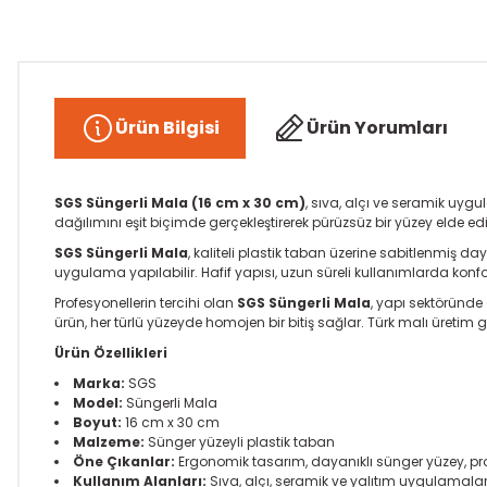
Ürün Bilgisi
Ürün Yorumları
SGS Süngerli Mala (16 cm x 30 cm)
, sıva, alçı ve seramik uy
dağılımını eşit biçimde gerçekleştirerek pürüzsüz bir yüzey elde e
SGS Süngerli Mala
, kaliteli plastik taban üzerine sabitlenmiş
uygulama yapılabilir. Hafif yapısı, uzun süreli kullanımlarda kon
Profesyonellerin tercihi olan
SGS Süngerli Mala
, yapı sektöründe 
ürün, her türlü yüzeyde homojen bir bitiş sağlar. Türk malı üretim g
Ürün Özellikleri
Marka:
SGS
Model:
Süngerli Mala
Boyut:
16 cm x 30 cm
Malzeme:
Sünger yüzeyli plastik taban
Öne Çıkanlar:
Ergonomik tasarım, dayanıklı sünger yüzey, pro
Kullanım Alanları:
Sıva, alçı, seramik ve yalıtım uygulamalar