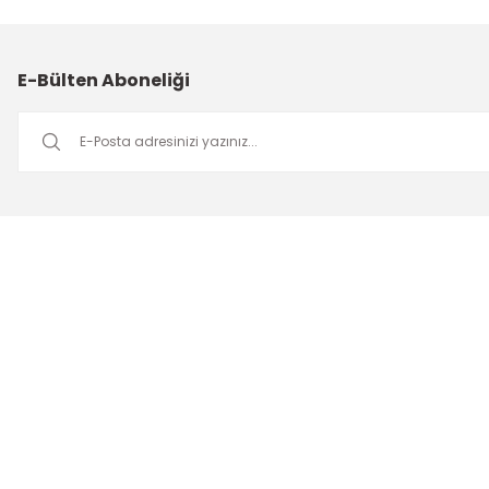
E-Bülten Aboneliği
Müşteri Hizmetleri
Mesai saatleri içerisinde aşağıdaki numardan bizimle iletişime
geçebilirsiniz.
Bizi Arayın
0549 502 21 26
E-Posta