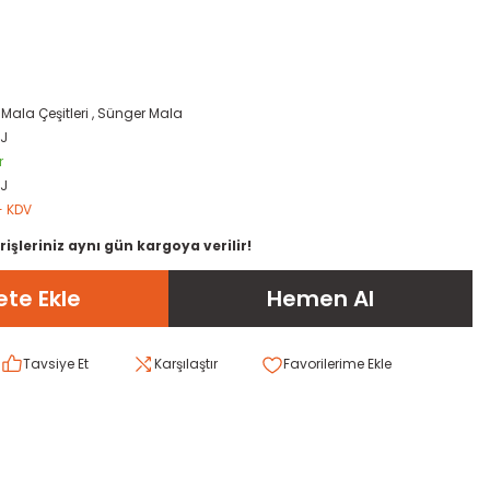
,
Mala Çeşitleri
,
Sünger Mala
FJ
r
FJ
+ KDV
rişleriniz aynı gün kargoya verilir!
te Ekle
Hemen Al
Tavsiye Et
Karşılaştır