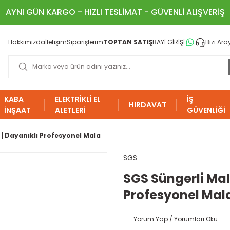
AYNI GÜN KARGO - HIZLI TESLİMAT - GÜVENLİ ALIŞVERİŞ
Hakkımızda
İletişim
Siparişlerim
TOPTAN SATIŞ
BAYİ GİRİŞİ
Bizi Ara
KABA
ELEKTRİKLİ EL
İŞ
HIRDAVAT
İNŞAAT
ALETLERİ
GÜVENLİĞİ
| Dayanıklı Profesyonel Mala
SGS
SGS Süngerli Mal
Profesyonel Mal
Yorum Yap / Yorumları Oku