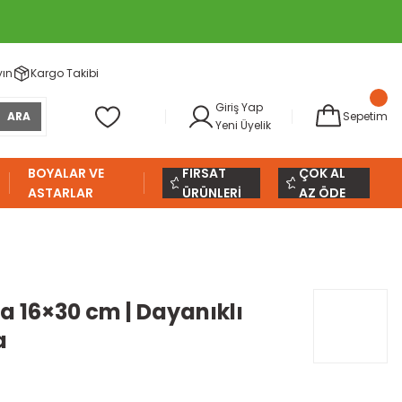
yın
Kargo Takibi
Giriş Yap
ARA
Sepetim
Yeni Üyelik
BOYALAR VE
FIRSAT
ÇOK AL
ASTARLAR
ÜRÜNLERİ
AZ ÖDE
a 16×30 cm | Dayanıklı
a