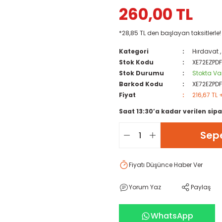
260,00 TL
*28,85 TL den başlayan taksitlerle!
Kategori
Hırdavat
Stok Kodu
XE72EZPD
Stok Durumu
Stokta Va
Barkod Kodu
XE72EZPD
Fiyat
216,67 TL 
Saat 13:30’a kadar verilen sipa
Sepe
Fiyatı Düşünce Haber Ver
Yorum Yaz
Paylaş
WhatsApp