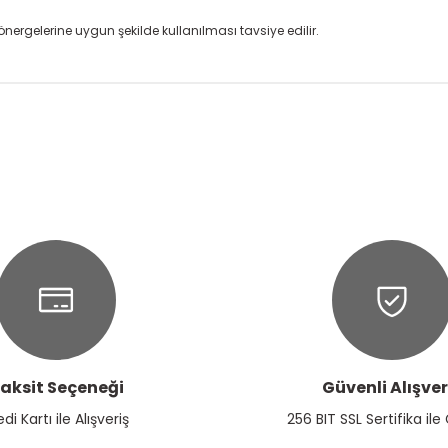
nergelerine uygun şekilde kullanılması tavsiye edilir.
onularda yetersiz gördüğünüz noktaları öneri formunu kullanarak tarafım
Ürün hakkında henüz soru sorulmamış.
Bu ürüne ilk yorumu siz yapın!
Yorum Yaz
Soru Sor
aksit Seçeneği
Güvenli Alışver
Gönder
edi Kartı ile Alışveriş
256 BIT SSL Sertifika ile