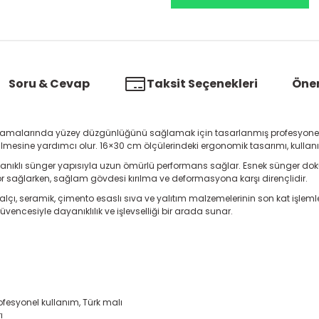
Soru & Cevap
Taksit Seçenekleri
Öner
gulamalarında yüzey düzgünlüğünü sağlamak için tasarlanmış profesyonel b
dilmesine yardımcı olur. 16×30 cm ölçülerindeki ergonomik tasarımı, kullanı
 dayanıklı sünger yapısıyla uzun ömürlü performans sağlar. Esnek sünger
for sağlarken, sağlam gövdesi kırılma ve deformasyona karşı dirençlidir.
alçı, seramik, çimento esaslı sıva ve yalıtım malzemelerinin son kat işlemle
üvencesiyle dayanıklılık ve işlevselliği bir arada sunar.
fesyonel kullanım, Türk malı
ı