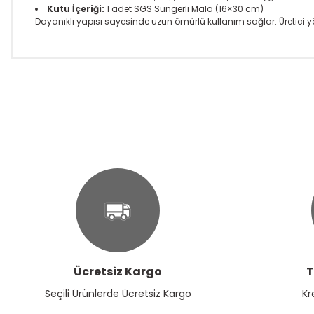
Kutu İçeriği:
1 adet SGS Süngerli Mala (16×30 cm)
Dayanıklı yapısı sayesinde uzun ömürlü kullanım sağlar. Üretici yö
Bu ürünün fiyat bilgisi, resim, ürün açıklamalarında ve diğer k
Görüş ve önerileriniz için teşekkür ederiz.
Ürün resmi kalitesiz, bozuk veya görüntülenemiyor.
Ürün açıklamasında eksik bilgiler bulunuyor.
Ürün bilgilerinde hatalar bulunuyor.
Ürün fiyatı diğer sitelerden daha pahalı.
Bu ürüne benzer farklı alternatifler olmalı.
Ücretsiz Kargo
T
Seçili Ürünlerde Ücretsiz Kargo
Kr