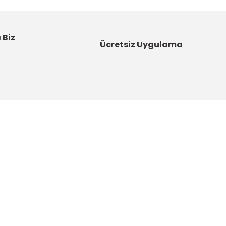
 Biz
Ücretsiz Uygulama
Kategoriler
Bahçe Malzemeleri
Boyalar ve Astarlar
u
Çatı Ürünleri
DYNAMO - Güç Sende Artık!
artı
Elektrikli El Aletleri
u
Hırdavat