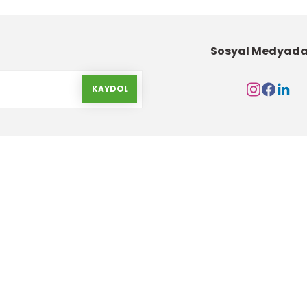
Sosyal Medyada
KAYDOL
Kurumsal
Alışveriş
Hakkımızda
Gizlilik ve Güvenlik
İletişim Formu
Garanti Şartları
İletişim Bilgileri
Havale Bildirim Form
Banka Hesap Bilgileri
Yeni Üyelik Oluştur
Markalar
Ürün İade ve Değişim Ş
S.S.S
Değişim ve İade Form