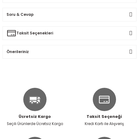
Soru & Cevap
Bu ürüne ilk yorumu siz yapın!
Taksit Seçenekleri
Ürün hakkında henüz soru sorulmamış.
Yorum Yaz
Önerileriniz
Soru Sor
Bu ürünün fiyat bilgisi, resim, ürün açıklamalarında ve diğer
konularda yetersiz gördüğünüz noktaları öneri formunu
kullanarak tarafımıza iletebilirsiniz.
Görüş ve önerileriniz için teşekkür ederiz.
Ürün resmi kalitesiz, bozuk veya görüntülenemiyor.
Ürün açıklamasında eksik bilgiler bulunuyor.
Ücretsiz Kargo
Taksit Seçeneği
Ürün bilgilerinde hatalar bulunuyor.
Seçili Ürünlerde Ücretsiz Kargo
Kredi Kartı ile Alışveriş
Ürün fiyatı diğer sitelerden daha pahalı.
Bu ürüne benzer farklı alternatifler olmalı.