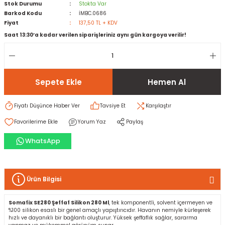
Stok Durumu
Stokta Var
Barkod Kodu
İMBC.0686
Fiyat
137,50 TL + KDV
rı
I
Saat 13:30’a kadar verilen siparişleriniz aynı gün kargoya verilir!
ma ve Kartonpiyer
ı
ler
arçları
arı
leri
lar
RESTE
AMA HARÇLARI
Sepete Ekle
Hemen Al
rı
ERTLEŞTİRİCİLER
Fiyatı Düşünce Haber Ver
Tavsiye Et
Karşılaştır
Yorum Yaz
Paylaş
i
EL & PANEL
WhatsApp
Ürün Bilgisi
ı
ZBETON
Somafix SE280 Şeffaf Silikon 280 Ml
, tek komponentli, solvent içermeyen ve
itleri
%100 silikon esaslı bir genel amaçlı yapıştırıcıdır. Havanın nemiyle kürleşerek
hızlı ve dayanıklı bir bağlantı oluşturur. Yüksek şeffaflık sağlar, sararma