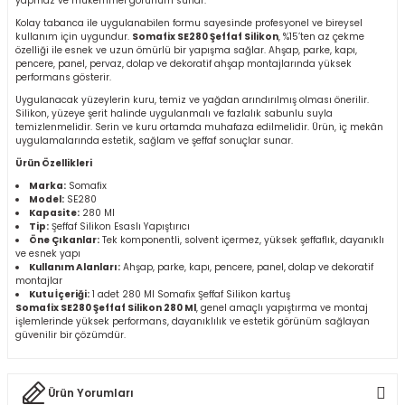
yapmaz ve mükemmel görünüm sunar.
r
Kolay tabanca ile uygulanabilen formu sayesinde profesyonel ve bireysel
kullanım için uygundur.
Somafix SE280 Şeffaf Silikon
, %15’ten az çekme
özelliği ile esnek ve uzun ömürlü bir yapışma sağlar. Ahşap, parke, kapı,
k/Mastik
pencere, panel, pervaz, dolap ve dekoratif ahşap montajlarında yüksek
performans gösterir.
Uygulanacak yüzeylerin kuru, temiz ve yağdan arındırılmış olması önerilir.
arı
Silikon, yüzeye şerit halinde uygulanmalı ve fazlalık sabunlu suyla
temizlenmelidir. Serin ve kuru ortamda muhafaza edilmelidir. Ürün, iç mekân
uygulamalarında estetik, sağlam ve şeffaf sonuçlar sunar.
Vernikler
Ürün Özellikleri
Marka:
Somafix
Model:
SE280
Kapasite:
280 Ml
Tip:
Şeffaf Silikon Esaslı Yapıştırıcı
Öne Çıkanlar:
Tek komponentli, solvent içermez, yüksek şeffaflık, dayanıklı
ve esnek yapı
Kullanım Alanları:
Ahşap, parke, kapı, pencere, panel, dolap ve dekoratif
montajlar
Kutu İçeriği:
1 adet 280 Ml Somafix Şeffaf Silikon kartuş
Somafix SE280 Şeffaf Silikon 280 Ml
, genel amaçlı yapıştırma ve montaj
işlemlerinde yüksek performans, dayanıklılık ve estetik görünüm sağlayan
güvenilir bir çözümdür.
Ürün Yorumları