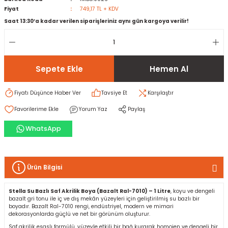
Fiyat
749,17 TL + KDV
Saat 13:30’a kadar verilen siparişleriniz aynı gün kargoya verilir!
rı
I
ma ve Kartonpiyer
ı
ler
arçları
Sepete Ekle
Hemen Al
arı
leri
lar
RESTE
AMA HARÇLARI
Fiyatı Düşünce Haber Ver
Tavsiye Et
Karşılaştır
rı
ERTLEŞTİRİCİLER
Yorum Yaz
Paylaş
WhatsApp
i
EL & PANEL
Ürün Bilgisi
ı
ZBETON
Stella Su Bazlı Saf Akrilik Boya (Bazalt Ral-7010) – 1 Litre
, koyu ve dengeli
bazalt gri tonu ile iç ve dış mekân yüzeyleri için geliştirilmiş su bazlı bir
boyadır. Bazalt Ral-7010 rengi, endüstriyel, modern ve mimari
itleri
dekorasyonlarda güçlü ve net bir görünüm oluşturur.
Saf akrilik esaslı formülü, yüzeyle etkili bir bağ kurarak homojen ve dengeli bir