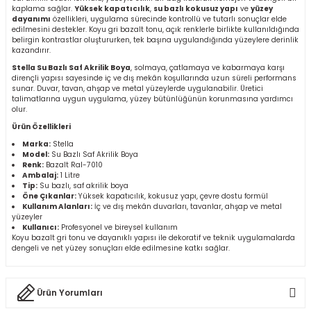
kaplama sağlar.
Yüksek kapatıcılık
,
su bazlı kokusuz yapı
ve
yüzey
r
dayanımı
özellikleri, uygulama sürecinde kontrollü ve tutarlı sonuçlar elde
edilmesini destekler. Koyu gri bazalt tonu, açık renklerle birlikte kullanıldığında
belirgin kontrastlar oluştururken, tek başına uygulandığında yüzeylere derinlik
k/Mastik
kazandırır.
Stella Su Bazlı Saf Akrilik Boya
, solmaya, çatlamaya ve kabarmaya karşı
dirençli yapısı sayesinde iç ve dış mekân koşullarında uzun süreli performans
arı
sunar. Duvar, tavan, ahşap ve metal yüzeylerde uygulanabilir. Üretici
talimatlarına uygun uygulama, yüzey bütünlüğünün korunmasına yardımcı
olur.
Vernikler
Ürün Özellikleri
Marka:
Stella
Model:
Su Bazlı Saf Akrilik Boya
Renk:
Bazalt Ral-7010
Ambalaj:
1 Litre
Tip:
Su bazlı, saf akrilik boya
Öne Çıkanlar:
Yüksek kapatıcılık, kokusuz yapı, çevre dostu formül
Kullanım Alanları:
İç ve dış mekân duvarları, tavanlar, ahşap ve metal
yüzeyler
Kullanıcı:
Profesyonel ve bireysel kullanım
Koyu bazalt gri tonu ve dayanıklı yapısı ile dekoratif ve teknik uygulamalarda
dengeli ve net yüzey sonuçları elde edilmesine katkı sağlar.
Ürün Yorumları