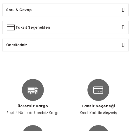
Soru & Cevap
Bu ürüne ilk yorumu siz yapın!
Taksit Seçenekleri
Ürün hakkında henüz soru sorulmamış.
Yorum Yaz
Önerileriniz
Soru Sor
Bu ürünün fiyat bilgisi, resim, ürün açıklamalarında ve diğer
konularda yetersiz gördüğünüz noktaları öneri formunu
kullanarak tarafımıza iletebilirsiniz.
Görüş ve önerileriniz için teşekkür ederiz.
Ürün resmi kalitesiz, bozuk veya görüntülenemiyor.
Ürün açıklamasında eksik bilgiler bulunuyor.
Ücretsiz Kargo
Taksit Seçeneği
Ürün bilgilerinde hatalar bulunuyor.
Seçili Ürünlerde Ücretsiz Kargo
Kredi Kartı ile Alışveriş
Ürün fiyatı diğer sitelerden daha pahalı.
Bu ürüne benzer farklı alternatifler olmalı.