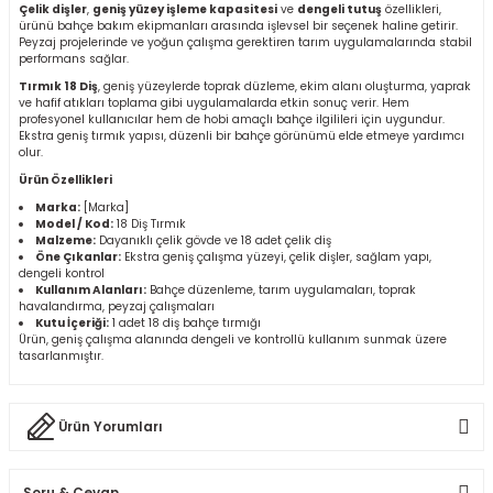
Çelik dişler
,
geniş yüzey işleme kapasitesi
ve
dengeli tutuş
özellikleri,
r
ürünü bahçe bakım ekipmanları arasında işlevsel bir seçenek haline getirir.
Peyzaj projelerinde ve yoğun çalışma gerektiren tarım uygulamalarında stabil
performans sağlar.
k/Mastik
Tırmık 18 Diş
, geniş yüzeylerde toprak düzleme, ekim alanı oluşturma, yaprak
ve hafif atıkları toplama gibi uygulamalarda etkin sonuç verir. Hem
profesyonel kullanıcılar hem de hobi amaçlı bahçe ilgilileri için uygundur.
arı
Ekstra geniş tırmık yapısı, düzenli bir bahçe görünümü elde etmeye yardımcı
olur.
Ürün Özellikleri
Vernikler
Marka:
[Marka]
Model / Kod:
18 Diş Tırmık
Malzeme:
Dayanıklı çelik gövde ve 18 adet çelik diş
Öne Çıkanlar:
Ekstra geniş çalışma yüzeyi, çelik dişler, sağlam yapı,
dengeli kontrol
Kullanım Alanları:
Bahçe düzenleme, tarım uygulamaları, toprak
havalandırma, peyzaj çalışmaları
Kutu İçeriği:
1 adet 18 diş bahçe tırmığı
Ürün, geniş çalışma alanında dengeli ve kontrollü kullanım sunmak üzere
tasarlanmıştır.
Ürün Yorumları
Soru & Cevap