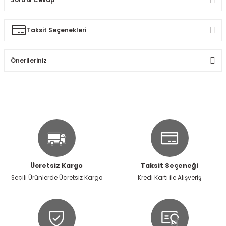
Bu ürüne ilk yorumu siz yapın!
Taksit Seçenekleri
Ürün hakkında henüz soru sorulmamış.
Yorum Yaz
Önerileriniz
Soru Sor
Bu ürünün fiyat bilgisi, resim, ürün açıklamalarında ve diğer
konularda yetersiz gördüğünüz noktaları öneri formunu
kullanarak tarafımıza iletebilirsiniz.
Görüş ve önerileriniz için teşekkür ederiz.
Ürün resmi kalitesiz, bozuk veya görüntülenemiyor.
Ürün açıklamasında eksik bilgiler bulunuyor.
Ücretsiz Kargo
Taksit Seçeneği
Ürün bilgilerinde hatalar bulunuyor.
Seçili Ürünlerde Ücretsiz Kargo
Kredi Kartı ile Alışveriş
Ürün fiyatı diğer sitelerden daha pahalı.
Bu ürüne benzer farklı alternatifler olmalı.