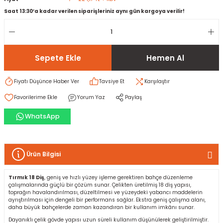
Saat 13:30’a kadar verilen siparişleriniz aynı gün kargoya verilir!
rı
I
ma ve Kartonpiyer
ı
ler
arçları
Sepete Ekle
Hemen Al
arı
leri
lar
RESTE
AMA HARÇLARI
Fiyatı Düşünce Haber Ver
Tavsiye Et
Karşılaştır
Yorum Yaz
Paylaş
rı
ERTLEŞTİRİCİLER
WhatsApp
i
EL & PANEL
Ürün Bilgisi
Tırmık 18 Diş
, geniş ve hızlı yüzey işleme gerektiren bahçe düzenleme
ı
ZBETON
çalışmalarında güçlü bir çözüm sunar. Çelikten üretilmiş 18 diş yapısı,
toprağın havalandırılması, düzeltilmesi ve yüzeydeki yabancı maddelerin
ayrıştırılması için dengeli bir performans sağlar. Ekstra geniş çalışma alanı,
itleri
daha büyük bahçelerde zaman kazandıran bir kullanım imkânı sunar.
Dayanıklı çelik gövde yapısı uzun süreli kullanım düşünülerek geliştirilmiştir.