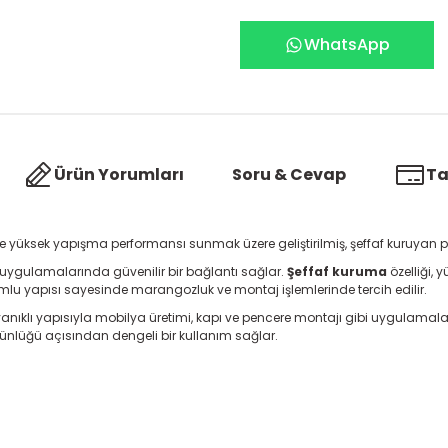
WhatsApp
Ürün Yorumları
Soru & Cevap
Ta
e yüksek yapışma performansı sunmak üzere geliştirilmiş, şeffaf kuruyan prof
uygulamalarında güvenilir bir bağlantı sağlar.
Şeffaf kuruma
özelliği, 
yumlu yapısı sayesinde marangozluk ve montaj işlemlerinde tercih edilir.
nıklı yapısıyla mobilya üretimi, kapı ve pencere montajı gibi uygulamalard
lüğü açısından dengeli bir kullanım sağlar.