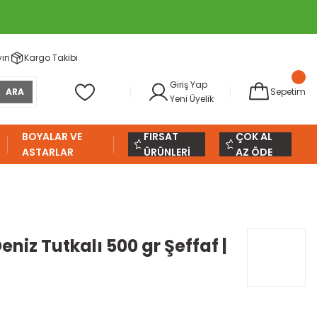
yın
Kargo Takibi
Giriş Yap
ARA
Sepetim
Yeni Üyelik
BOYALAR VE
FIRSAT
ÇOK AL
ASTARLAR
ÜRÜNLERİ
AZ ÖDE
niz Tutkalı 500 gr Şeffaf |