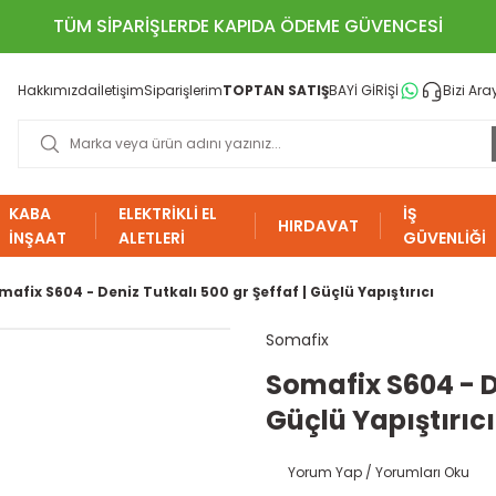
TÜM SİPARİŞLERDE KAPIDA ÖDEME GÜVENCESİ
Hakkımızda
İletişim
Siparişlerim
TOPTAN SATIŞ
BAYİ GİRİŞİ
Bizi Ara
KABA
ELEKTRİKLİ EL
İŞ
HIRDAVAT
İNŞAAT
ALETLERİ
GÜVENLİĞİ
mafix S604 - Deniz Tutkalı 500 gr Şeffaf | Güçlü Yapıştırıcı
Somafix
Somafix S604 - De
Güçlü Yapıştırıcı
Yorum Yap / Yorumları Oku