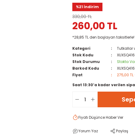
%21 İndirim
330,00 TL
260,00 TL
*28,85 TL den başlayan taksitlerle!
Kategori
Tutkallar 
Stok Kodu
XUXSQ416
Stok Durumu
Stokta Va
Barkod Kodu
XUXSQ416
Fiyat
275,00 TL
Saat 13:30’a kadar verilen sipa
Sepe
Fiyatı Düşünce Haber Ver
Yorum Yaz
Paylaş