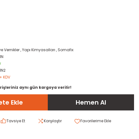
ve Vernikler
,
Yapı Kimyasalları
,
Somafix
1N
r
1N2
 + KDV
rişleriniz aynı gün kargoya verilir!
te Ekle
Hemen Al
Tavsiye Et
Karşılaştır