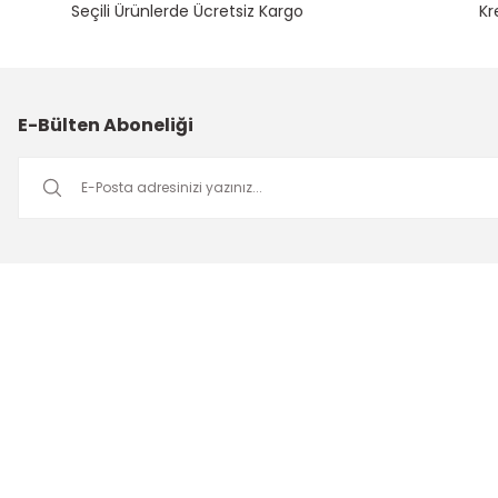
Seçili Ürünlerde Ücretsiz Kargo
Kr
E-Bülten Aboneliği
Müşteri Hizmetleri
Mesai saatleri içerisinde aşağıdaki numardan bizimle iletişime
geçebilirsiniz.
Bizi Arayın
0549 502 21 26