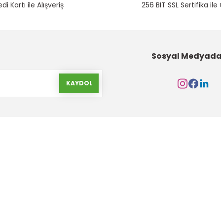
edi Kartı ile Alışveriş
256 BIT SSL Sertifika ile
Sosyal Medyada
KAYDOL
Kurumsal
Alışveriş
Hakkımızda
Gizlilik ve Güvenlik
İletişim Formu
Garanti Şartları
İletişim Bilgileri
Havale Bildirim Form
Banka Hesap Bilgileri
Yeni Üyelik Oluştur