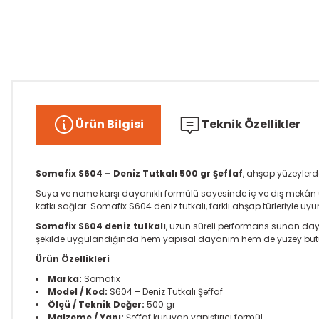
Ürün Bilgisi
Teknik Özellikler
Somafix S604 – Deniz Tutkalı 500 gr Şeffaf
, ahşap yüzeylerd
Suya ve neme karşı dayanıklı formülü sayesinde iç ve dış mekân 
katkı sağlar. Somafix S604 deniz tutkalı, farklı ahşap türleriyle u
Somafix S604 deniz tutkalı
, uzun süreli performans sunan daya
şekilde uygulandığında hem yapısal dayanım hem de yüzey bütün
Ürün Özellikleri
Marka:
Somafix
Model / Kod:
S604 – Deniz Tutkalı Şeffaf
Ölçü / Teknik Değer:
500 gr
Malzeme / Yapı:
Şeffaf kuruyan yapıştırıcı formül