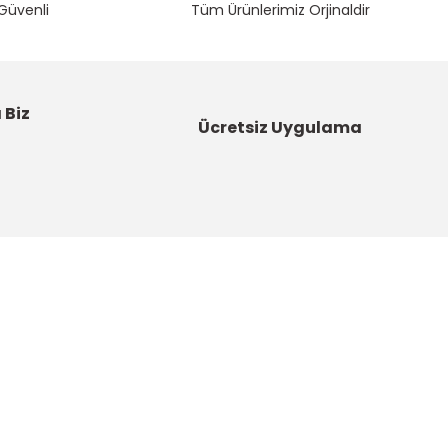
 Güvenli
Tüm Ürünlerimiz Orjinaldir
 Biz
Ücretsiz Uygulama
Kategoriler
Bahçe Malzemeleri
Boyalar ve Astarlar
u
Çatı Ürünleri
DYNAMO - Güç Sende Artık!