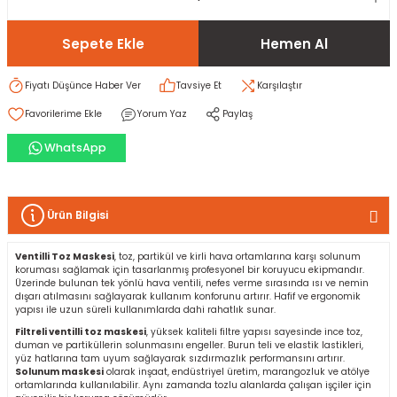
Sepete Ekle
Hemen Al
rı
I
Fiyatı Düşünce Haber Ver
Tavsiye Et
Karşılaştır
ma ve Kartonpiyer
ı
ler
arçları
Yorum Yaz
Paylaş
arı
leri
lar
RESTE
AMA HARÇLARI
WhatsApp
rı
ERTLEŞTİRİCİLER
Ürün Bilgisi
i
EL & PANEL
Ventilli Toz Maskesi
, toz, partikül ve kirli hava ortamlarına karşı solunum
koruması sağlamak için tasarlanmış profesyonel bir koruyucu ekipmandır.
Üzerinde bulunan tek yönlü hava ventili, nefes verme sırasında ısı ve nemin
dışarı atılmasını sağlayarak kullanım konforunu artırır. Hafif ve ergonomik
yapısı ile uzun süreli kullanımlarda dahi rahatlık sunar.
ı
ZBETON
Filtreli ventilli toz maskesi
, yüksek kaliteli filtre yapısı sayesinde ince toz,
duman ve partiküllerin solunmasını engeller. Burun teli ve elastik lastikleri,
yüz hatlarına tam uyum sağlayarak sızdırmazlık performansını artırır.
itleri
Solunum maskesi
olarak inşaat, endüstriyel üretim, marangozluk ve atölye
ortamlarında kullanılabilir. Aynı zamanda tozlu alanlarda çalışan işçiler için