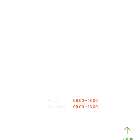
Kategoriler
Müşteri Hizmetleri
Mesai saatleri içerisinde aşağıdaki numardan bizimle iletişime geçebilirsiniz.
Bizi Arayın
0549 502 21 26
E-Posta
info@insaatmalzemeleriburada.com
09:00 - 18:00
Hafta içi
09:00 - 18:00
Cumartesi
Copyright 2025© -
www.insaatmalzemeleri.com
- Kredi kartı
bilgileriniz 256bit SSL Sertifikası ile Korunmaktadır.
yukarı