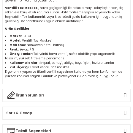
güvenilir bir koruma çözümüdür.
r
Ventilli Toz Maskesi
, hava geçirgenliği ile nefes almayı kolaylaştırırken, dış
etkenlere karşı etkili koruma sunar. Hafif malzeme yapısı sayesinde kolay
taşınabilir. Tek kullanımlık veya kısa süreli çoklu kullanım için uygundur. İş
k/Mastik
güvenliği standartlarına uygun olarak üretilmiştir.
Ürün Özellikleri
arı
Marka:
BALCI
Model:
Ventilli Toz Maskesi
Malzeme:
Nonwoven filtreli kumaş
Renk:
Beyaz / Gri
Vernikler
Öne Çıkanlar:
Tek yönlü hava ventili, nefes alabilir yapı, ergonomik
tasarım, yüksek filtreleme performansı
Kullanım Alanları:
İnşaat, sanayi, atölye, boya işleri, tozlu ortamlar
Kutu İçeriği:
1 adet ventilli toz maskesi
Ergonomik yapısı ve filtreli ventili sayesinde kullanıcıya hem konfor hem de
yüksek koruma sağlar. Günlük ve profesyonel kullanımlar için uygundur.
Ürün Yorumları
Soru & Cevap
Bu ürüne ilk yorumu siz yapın!
Taksit Seçenekleri