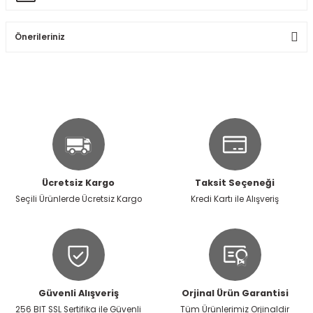
Ürün hakkında henüz soru sorulmamış.
Yorum Yaz
Önerileriniz
Soru Sor
Bu ürünün fiyat bilgisi, resim, ürün açıklamalarında ve diğer
konularda yetersiz gördüğünüz noktaları öneri formunu
kullanarak tarafımıza iletebilirsiniz.
Görüş ve önerileriniz için teşekkür ederiz.
Ürün resmi kalitesiz, bozuk veya görüntülenemiyor.
Ürün açıklamasında eksik bilgiler bulunuyor.
Ücretsiz Kargo
Taksit Seçeneği
Ürün bilgilerinde hatalar bulunuyor.
Seçili Ürünlerde Ücretsiz Kargo
Kredi Kartı ile Alışveriş
Ürün fiyatı diğer sitelerden daha pahalı.
Bu ürüne benzer farklı alternatifler olmalı.
Güvenli Alışveriş
Orjinal Ürün Garantisi
256 BIT SSL Sertifika ile Güvenli
Tüm Ürünlerimiz Orjinaldir