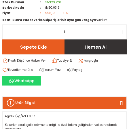
Stok Durumu
Stokta Var
Barkod Kodu
İMBC.0316
Fiyat
998,33 TL + KDV
rı
I
Saat 13:30’a kadar verilen siparişleriniz aynı gün kargoya verilir!
ma ve Kartonpiyer
ı
ler
arçları
arı
leri
lar
RESTE
AMA HARÇLARI
Sepete Ekle
Hemen Al
rı
ERTLEŞTİRİCİLER
Fiyatı Düşünce Haber Ver
Tavsiye Et
Karşılaştır
Yorum Yaz
Paylaş
i
EL & PANEL
WhatsApp
Ürün Bilgisi
ı
ZBETON
Ağırlık (kg/Ad.) 0,67
itleri
Keserler sıcak çelik dövme tekniği ile özel takım çeliğinden yekpare olarak