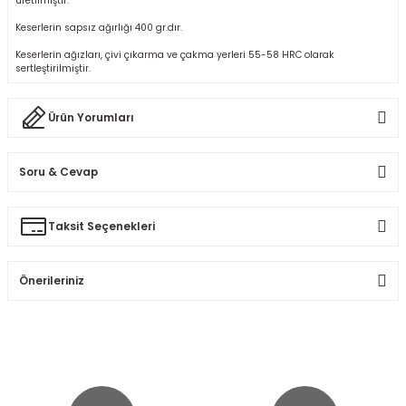
üretilmiştir.
r
Keserlerin sapsız ağırlığı 400 gr.dır.
Keserlerin ağızları, çivi çıkarma ve çakma yerleri 55-58 HRC olarak
k/Mastik
sertleştirilmiştir.
arı
Ürün Yorumları
Vernikler
Soru & Cevap
Bu ürüne ilk yorumu siz yapın!
Taksit Seçenekleri
Ürün hakkında henüz soru sorulmamış.
Yorum Yaz
Önerileriniz
Soru Sor
Bu ürünün fiyat bilgisi, resim, ürün açıklamalarında ve diğer
konularda yetersiz gördüğünüz noktaları öneri formunu
kullanarak tarafımıza iletebilirsiniz.
Görüş ve önerileriniz için teşekkür ederiz.