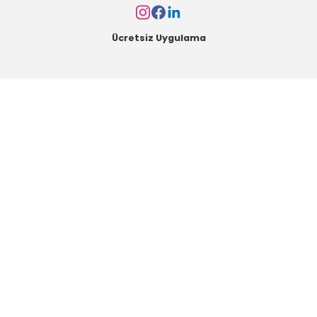
Ücretsiz Uygulama
Kurumsal
Alışveriş
Kategoriler
Müşteri Hizmetleri
Mesai saatleri içerisinde aşağıdaki numardan bizimle iletişime geçebilirsiniz.
Bizi Arayın
0549 502 21 26