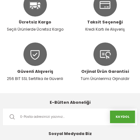
Ürün resmi kalitesiz, bozuk veya görüntülenemiyor.
Ürün açıklamasında eksik bilgiler bulunuyor.
Ücretsiz Kargo
Taksit Seçeneği
Ürün bilgilerinde hatalar bulunuyor.
Seçili Ürünlerde Ücretsiz Kargo
Kredi Kartı ile Alışveriş
Ürün fiyatı diğer sitelerden daha pahalı.
Bu ürüne benzer farklı alternatifler olmalı.
Güvenli Alışveriş
Orjinal Ürün Garantisi
256 BIT SSL Sertifika ile Güvenli
Tüm Ürünlerimiz Orjinaldir
Gönder
E-Bülten Aboneliği
KAYDOL
Sosyal Medyada Biz