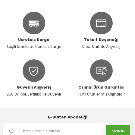
rı
I
ma ve Kartonpiyer
ı
ler
arçları
Ücretsiz Kargo
Taksit Seçeneği
arı
leri
lar
RESTE
AMA HARÇLARI
Seçili Ürünlerde Ücretsiz Kargo
Kredi Kartı ile Alışveriş
rı
ERTLEŞTİRİCİLER
i
EL & PANEL
Güvenli Alışveriş
Orjinal Ürün Garantisi
256 BIT SSL Sertifika ile Güvenli
Tüm Ürünlerimiz Orjinaldir
ı
ZBETON
E-Bülten Aboneliği
itleri
KAYDOL