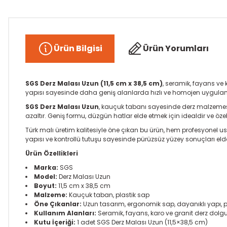
Ürün Bilgisi
Ürün Yorumları
SGS Derz Malası Uzun (11,5 cm x 38,5 cm)
, seramik, fayans ve
yapısı sayesinde daha geniş alanlarda hızlı ve homojen uygulama
SGS Derz Malası Uzun
, kauçuk tabanı sayesinde derz malzemesini
azaltır. Geniş formu, düzgün hatlar elde etmek için idealdir ve öz
Türk malı üretim kalitesiyle öne çıkan bu ürün, hem profesyonel u
yapısı ve kontrollü tutuşu sayesinde pürüzsüz yüzey sonuçları eld
Ürün Özellikleri
Marka:
SGS
Model:
Derz Malası Uzun
Boyut:
11,5 cm x 38,5 cm
Malzeme:
Kauçuk taban, plastik sap
Öne Çıkanlar:
Uzun tasarım, ergonomik sap, dayanıklı yapı, 
Kullanım Alanları:
Seramik, fayans, karo ve granit derz dol
Kutu İçeriği:
1 adet SGS Derz Malası Uzun (11,5×38,5 cm)