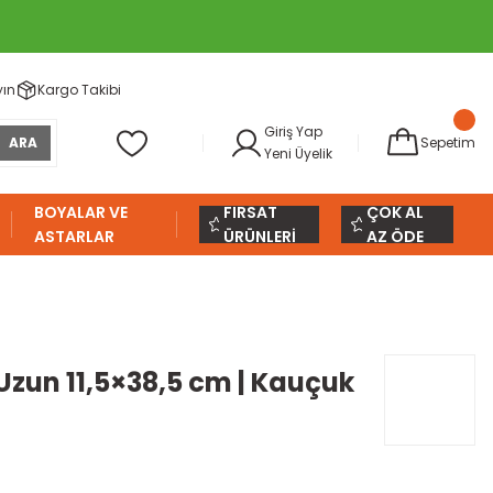
yın
Kargo Takibi
Giriş Yap
ARA
Sepetim
Yeni Üyelik
BOYALAR VE
FIRSAT
ÇOK AL
ASTARLAR
ÜRÜNLERİ
AZ ÖDE
Uzun 11,5×38,5 cm | Kauçuk