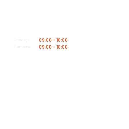
Bizi Arayın
0549 502 21 26
E-Posta
info@insaatmalzemeleriburada.com
09:00 - 18:00
Hafta içi
09:00 - 18:00
Cumartesi
Copyright 2025© -
www