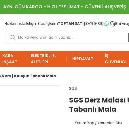
AYNI GÜN KARGO - HIZLI TESLİMAT - GÜVENLİ ALIŞVERİŞ
Hakkımızda
İletişim
Siparişlerim
TOPTAN SATIŞ
BAYİ GİRİŞİ
Bizi Ara
KABA
ELEKTRİKLİ EL
İŞ
HIRDAVAT
İNŞAAT
ALETLERİ
GÜVENLİĞİ
8,5 cm | Kauçuk Tabanlı Mala
SGS
SGS Derz Malası 
Tabanlı Mala
Yorum Yap / Yorumları Oku