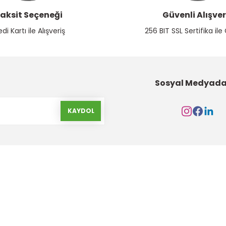
aksit Seçeneği
Güvenli Alışver
edi Kartı ile Alışveriş
256 BIT SSL Sertifika ile
Sosyal Medyada
KAYDOL
Kurumsal
Alışveriş
Hakkımızda
Gizlilik ve Güvenlik
İletişim Formu
Garanti Şartları
İletişim Bilgileri
Havale Bildirim Form