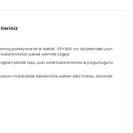
ileriniz
ş profesyonel bir el aletidir. 11,5×38,5 cm ölçülerindeki uzun
ullanımlarda yüksek verimlilik sağlar.
e sağlam plastik sapı, uzun süreli kullanımlarda el yorgunluğunu
kasının mühendislik deneyimiyle üretilen derz malası, dayanıklı