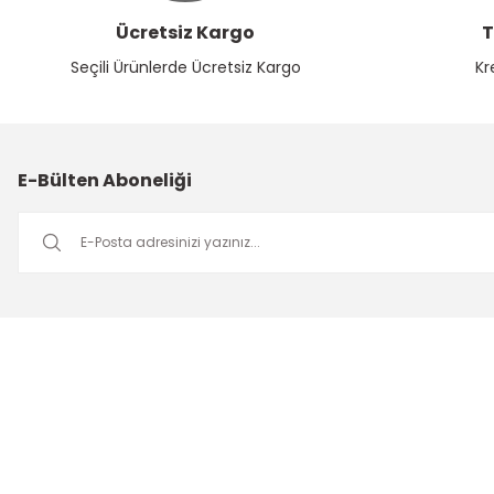
Ücretsiz Kargo
T
Seçili Ürünlerde Ücretsiz Kargo
Kr
E-Bülten Aboneliği
Müşteri Hizmetleri
Mesai saatleri içerisinde aşağıdaki numardan bizimle iletişime
geçebilirsiniz.