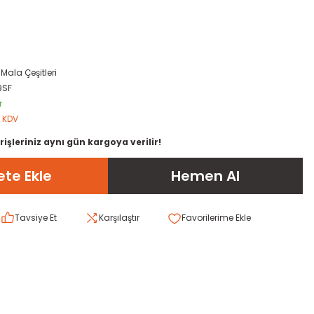
,
Mala Çeşitleri
9SF
r
+ KDV
rişleriniz aynı gün kargoya verilir!
te Ekle
Hemen Al
Tavsiye Et
Karşılaştır