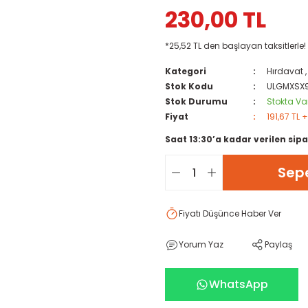
230,00 TL
*25,52 TL den başlayan taksitlerle!
Kategori
Hırdavat
Stok Kodu
ULGMXSX
Stok Durumu
Stokta Va
Fiyat
191,67 TL 
Saat 13:30’a kadar verilen sipa
Sepe
Fiyatı Düşünce Haber Ver
Yorum Yaz
Paylaş
WhatsApp