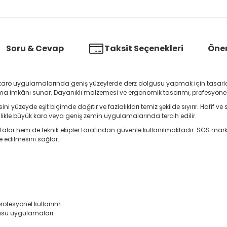
Soru & Cevap
Taksit Seçenekleri
Öner
 karo uygulamalarında geniş yüzeylerde derz dolgusu yapmak için tasarlanmı
 imkânı sunar. Dayanıklı malzemesi ve ergonomik tasarımı, profesyonel k
 yüzeyde eşit biçimde dağıtır ve fazlalıkları temiz şekilde sıyırır. Hafif v
ellikle büyük karo veya geniş zemin uygulamalarında tercih edilir.
stalar hem de teknik ekipler tarafından güvenle kullanılmaktadır. SGS mar
e edilmesini sağlar.
profesyonel kullanım
gusu uygulamaları