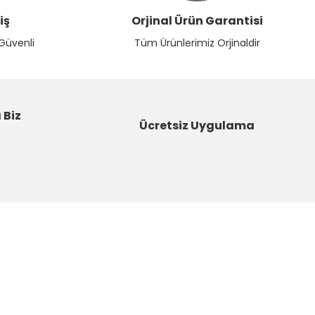
iş
Orjinal Ürün Garantisi
 Güvenli
Tüm Ürünlerimiz Orjinaldir
 Biz
Ücretsiz Uygulama
Kategoriler
Bahçe Malzemeleri
Boyalar ve Astarlar
u
Çatı Ürünleri