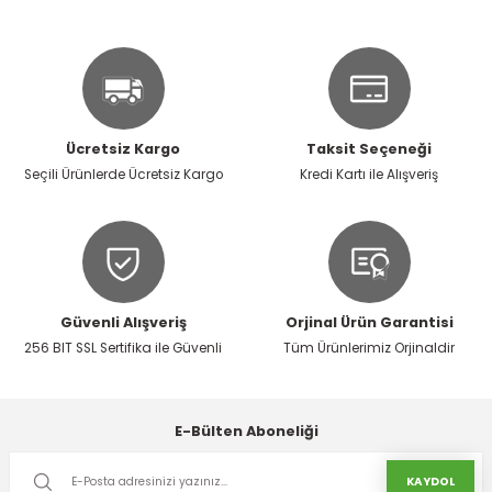
r
k/Mastik
arı
Ücretsiz Kargo
Taksit Seçeneği
Seçili Ürünlerde Ücretsiz Kargo
Kredi Kartı ile Alışveriş
Vernikler
Güvenli Alışveriş
Orjinal Ürün Garantisi
256 BIT SSL Sertifika ile Güvenli
Tüm Ürünlerimiz Orjinaldir
E-Bülten Aboneliği
KAYDOL