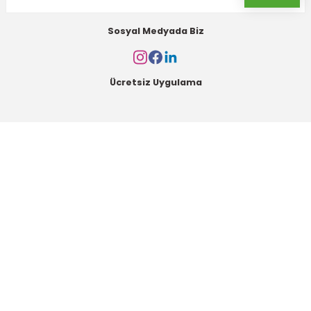
Sosyal Medyada Biz
Ücretsiz Uygulama
Kurumsal
Alışveriş
Kategoriler
Müşteri Hizmetleri
Mesai saatleri içerisinde aşağıdaki numardan bizimle iletişime geçebilirsiniz.