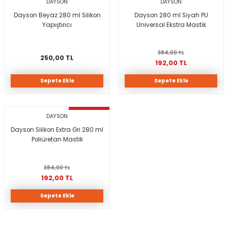
DAYSON
DAYSON
Dayson Beyaz 280 ml Silikon
Dayson 280 ml Siyah PU
Yapıştırıcı
Universal Ekstra Mastik
rı
I
ma ve Kartonpiyer
ı
ler
arçları
384,00 TL
250,00 TL
192,00 TL
arı
leri
lar
RESTE
AMA HARÇLARI
Sepete Ekle
Sepete Ekle
rı
ERTLEŞTİRİCİLER
%50 İNDIRIM
DAYSON
Dayson Silikon Extra Gri 280 ml
i
EL & PANEL
Poliüretan Mastik
384,00 TL
192,00 TL
ı
ZBETON
Sepete Ekle
itleri