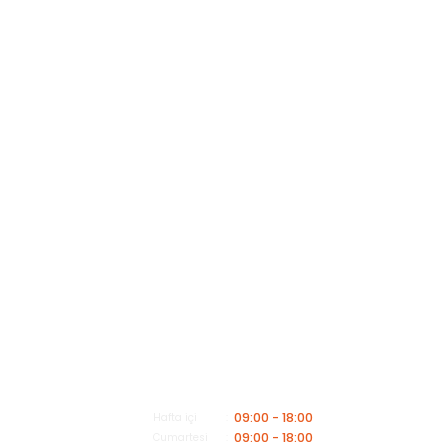
Alışveriş
Kategoriler
Müşteri Hizmetleri
Mesai saatleri içerisinde aşağıdaki numardan bizimle iletişime geçebilirsiniz.
Bizi Arayın
0549 502 21 26
E-Posta
info@insaatmalzemeleriburada.com
09:00 - 18:00
Hafta içi
09:00 - 18:00
Cumartesi