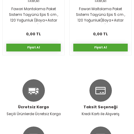
FAWORİ
FAWORİ
Fawori Mantolama Paket
Fawori Maltolama Paket
Sistemi Taşyünü Eps 5 cm ,
Sistemi Taşyünü Eps 5 cm ,
rı
I
120 Yoğunluk (Boya+Astar
120 Yoğunluk(Boya+Astar
Dahil)
dahil)
ma ve Kartonpiyer
ı
ler
arçları
0,00 TL
0,00 TL
arı
leri
lar
RESTE
AMA HARÇLARI
Fiyat Al
Fiyat Al
rı
ERTLEŞTİRİCİLER
i
EL & PANEL
Ücretsiz Kargo
Taksit Seçeneği
ı
ZBETON
Seçili Ürünlerde Ücretsiz Kargo
Kredi Kartı ile Alışveriş
itleri