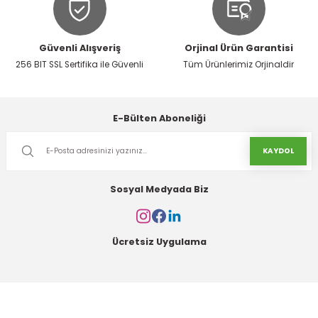
r
Güvenli Alışveriş
Orjinal Ürün Garantisi
k/Mastik
256 BIT SSL Sertifika ile Güvenli
Tüm Ürünlerimiz Orjinaldir
arı
E-Bülten Aboneliği
Vernikler
KAYDOL
Sosyal Medyada Biz
Ücretsiz Uygulama
Kurumsal